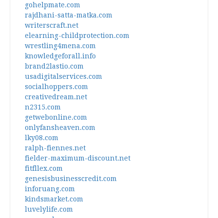
gohelpmate.com
rajdhani-satta-matka.com
writerscraft.net
elearning-childprotection.com
wrestling4mena.com
knowledgeforall.info
brand2lastio.com
usadigitalservices.com
socialhoppers.com
creativedream.net
n2315.com
getwebonline.com
onlyfansheaven.com
lky08.com
ralph-fiennes.net
fielder-maximum-discount.net
fitfllex.com
genesisbusinesscredit.com
inforuang.com
kindsmarket.com
luvelylife.com