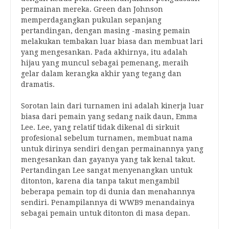
permainan mereka. Green dan Johnson
memperdagangkan pukulan sepanjang
pertandingan, dengan masing -masing pemain
melakukan tembakan luar biasa dan membuat lari
yang mengesankan. Pada akhirnya, itu adalah
hijau yang muncul sebagai pemenang, meraih
gelar dalam kerangka akhir yang tegang dan
dramatis.
Sorotan lain dari turnamen ini adalah kinerja luar
biasa dari pemain yang sedang naik daun, Emma
Lee. Lee, yang relatif tidak dikenal di sirkuit
profesional sebelum turnamen, membuat nama
untuk dirinya sendiri dengan permainannya yang
mengesankan dan gayanya yang tak kenal takut.
Pertandingan Lee sangat menyenangkan untuk
ditonton, karena dia tanpa takut mengambil
beberapa pemain top di dunia dan menahannya
sendiri. Penampilannya di WWB9 menandainya
sebagai pemain untuk ditonton di masa depan.