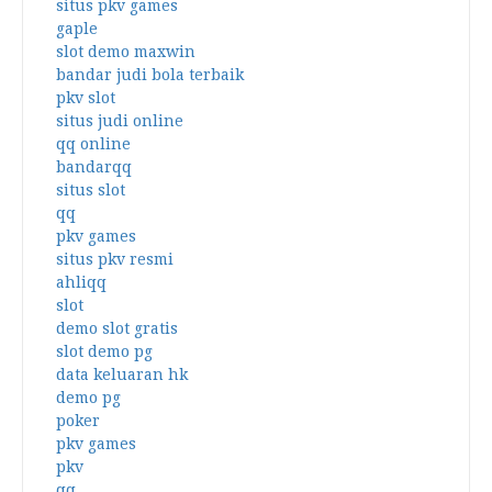
situs pkv games
gaple
slot demo maxwin
bandar judi bola terbaik
pkv slot
situs judi online
qq online
bandarqq
situs slot
qq
pkv games
situs pkv resmi
ahliqq
slot
demo slot gratis
slot demo pg
data keluaran hk
demo pg
poker
pkv games
pkv
qq