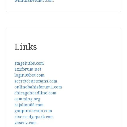
wildufabetum7.com
Links
stagehubs.com
1x2forum.net
login99bet.com
secretcourtesans.com
onlinebahisforum1.com
chicagoheadline.com
camming.org
rajalion88.com
goupuntacana.com
riversedgepark.com
zaseez.com