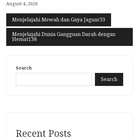
August 4, 2026
Menjelajahi Mewah dan Gaya Jaguar33
Menjelajahi Dunia Gangguan Darah dengan
Hemat138
Search
Search
Recent Posts