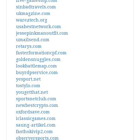
free-gamestop.com
sinbadtravels.com
ukmagzine.com
wareztech.org
usabestnetwork.com
jessepinkmanoutfit.com
umailsend.com
retarys.com
fasterformationcpf.com
goldensnuggles.com
lookbattlemap.com
buyrdpservice.com
yesport.net
tostylo.com
yougetthat.net
sportsnetclub.com
newbestcrypto.com
oxfordsave.com
iclassicgames.com
saung-artikel.com
fasthokivip2.com
observersports.com