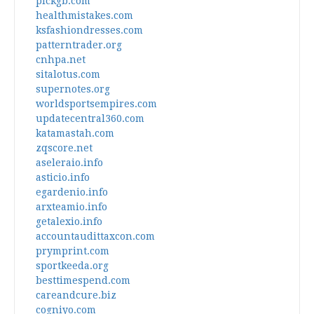
pickgb.com
healthmistakes.com
ksfashiondresses.com
patterntrader.org
cnhpa.net
sitalotus.com
supernotes.org
worldsportsempires.com
updatecentral360.com
katamastah.com
zqscore.net
aseleraio.info
asticio.info
egardenio.info
arxteamio.info
getalexio.info
accountaudittaxcon.com
prymprint.com
sportkeeda.org
besttimespend.com
careandcure.biz
cogniyo.com