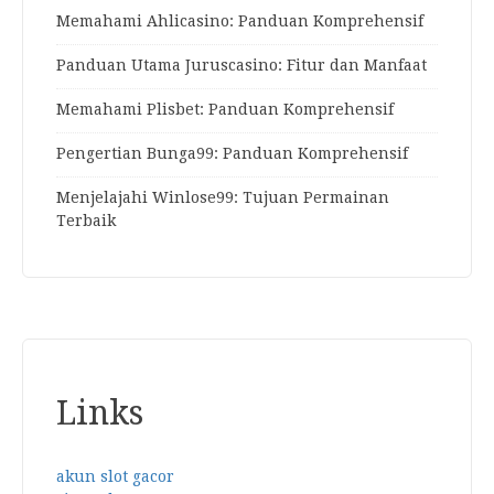
Memahami Ahlicasino: Panduan Komprehensif
Panduan Utama Juruscasino: Fitur dan Manfaat
Memahami Plisbet: Panduan Komprehensif
Pengertian Bunga99: Panduan Komprehensif
Menjelajahi Winlose99: Tujuan Permainan
Terbaik
Links
akun slot gacor