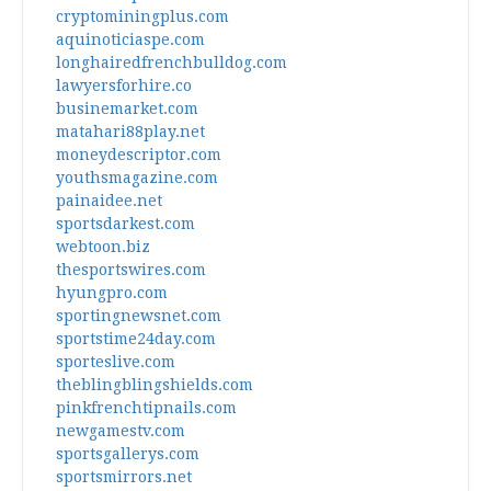
cryptominingplus.com
aquinoticiaspe.com
longhairedfrenchbulldog.com
lawyersforhire.co
businemarket.com
matahari88play.net
moneydescriptor.com
youthsmagazine.com
painaidee.net
sportsdarkest.com
webtoon.biz
thesportswires.com
hyungpro.com
sportingnewsnet.com
sportstime24day.com
sporteslive.com
theblingblingshields.com
pinkfrenchtipnails.com
newgamestv.com
sportsgallerys.com
sportsmirrors.net