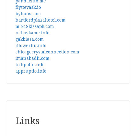
pandaclub.me
flyttevask.io
byhous.com
hartfordplazahotel.com
m-918kissapk.com
nabavkame.info
gakbiasa.com
iflowerhu.info
chicagocrystalconnection.com
imanabadii.com
trilipohu.info
appruptio.info
Links