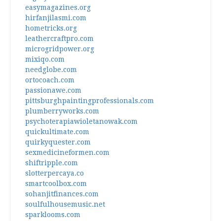
easymagazines.org
hirfanjilasmi.com
hometricks.org
leathercraftpro.com
microgridpower.org
mixiqo.com
needglobe.com
ortocoach.com
passionawe.com
pittsburghpaintingprofessionals.com
plumberryworks.com
psychoterapiawioletanowak.com
quickultimate.com
quirkyquester.com
sexmedicineformen.com
shiftripple.com
slotterpercaya.co
smartcoolbox.com
sohanjitfinances.com
soulfulhousemusic.net
sparklooms.com