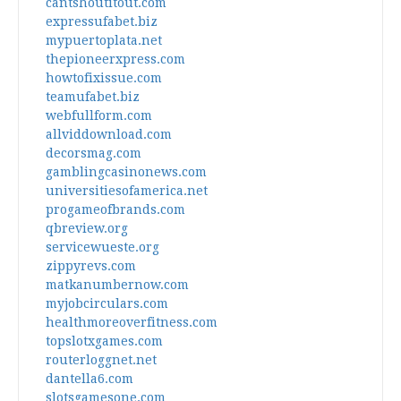
cantshoutitout.com
expressufabet.biz
mypuertoplata.net
thepioneerxpress.com
howtofixissue.com
teamufabet.biz
webfullform.com
allviddownload.com
decorsmag.com
gamblingcasinonews.com
universitiesofamerica.net
progameofbrands.com
qbreview.org
servicewueste.org
zippyrevs.com
matkanumbernow.com
myjobcirculars.com
healthmoreoverfitness.com
topslotxgames.com
routerloggnet.net
dantella6.com
slotsgamesone.com