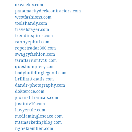
oxweekly.com
panamacitydeckcontractors.com
westfashions.com
toolshandy.com
travelstager.com
trendinspires.com
rannyephul.com
reportradar360.com
swaggyfashion.com
taraftariumtv10.com
questionquery.com
bodybuildinglegend.com
brilliant-nails.com
dandr-photography.com
dokteroce.com
journal-francais.com
justintv10.com
lawyerule.com
mediamingleseaco.com
mtsmarketingblog.com
nghekiemtien.com