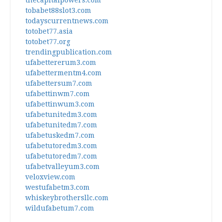
thecapitalpowers.com
tobabet88slot3.com
todayscurrentnews.com
totobet77.asia
totobet77.org
trendingpublication.com
ufabettererum3.com
ufabettermentm4.com
ufabettersum7.com
ufabettinwm7.com
ufabettinwum3.com
ufabetunitedm3.com
ufabetunitedm7.com
ufabetuskedm7.com
ufabetutoredm3.com
ufabetutoredm7.com
ufabetvalleyum3.com
veloxview.com
westufabetm3.com
whiskeybrothersllc.com
wildufabetum7.com