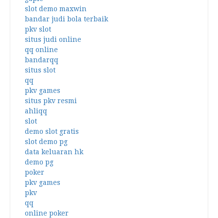
slot demo maxwin
bandar judi bola terbaik
pkv slot
situs judi online
qq online
bandarqq
situs slot
qq
pkv games
situs pkv resmi
ahliqq
slot
demo slot gratis
slot demo pg
data keluaran hk
demo pg
poker
pkv games
pkv
qq
online poker