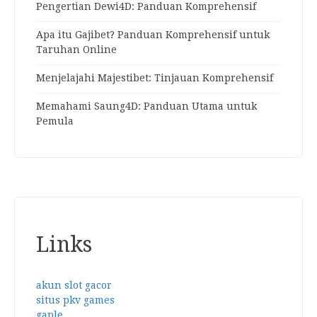
Pengertian Dewi4D: Panduan Komprehensif
Apa itu Gajibet? Panduan Komprehensif untuk
Taruhan Online
Menjelajahi Majestibet: Tinjauan Komprehensif
Memahami Saung4D: Panduan Utama untuk
Pemula
Links
akun slot gacor
situs pkv games
gaple