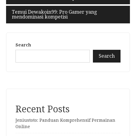
Temui Dewakoin99: Pro Gamer yang
mendominasi kompetisi
Search
Search
Recent Posts
Jeniustoto: Panduan Komprehensif Permainan
Online