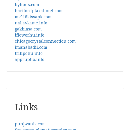
byhous.com
hartfordplazahotel.com
m-918kissapk.com
nabavkame.info
gakbiasa.com
iflowerhu.info
chicagocrystalconnection.com
imanabadii.com
trilipohu.info
appruptio.info
Links
punjwanis.com