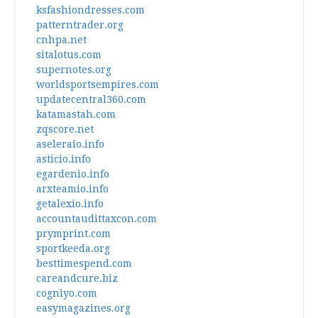
ksfashiondresses.com
patterntrader.org
cnhpa.net
sitalotus.com
supernotes.org
worldsportsempires.com
updatecentral360.com
katamastah.com
zqscore.net
aseleraio.info
asticio.info
egardenio.info
arxteamio.info
getalexio.info
accountaudittaxcon.com
prymprint.com
sportkeeda.org
besttimespend.com
careandcure.biz
cogniyo.com
easymagazines.org