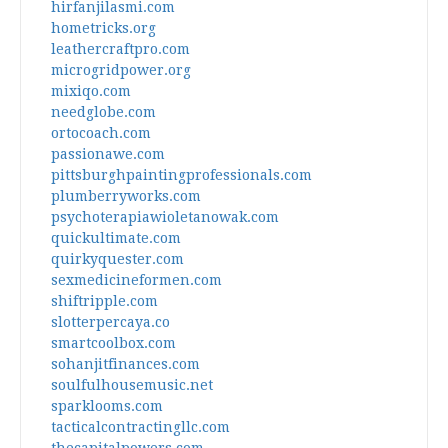
hirfanjilasmi.com
hometricks.org
leathercraftpro.com
microgridpower.org
mixiqo.com
needglobe.com
ortocoach.com
passionawe.com
pittsburghpaintingprofessionals.com
plumberryworks.com
psychoterapiawioletanowak.com
quickultimate.com
quirkyquester.com
sexmedicineformen.com
shiftripple.com
slotterpercaya.co
smartcoolbox.com
sohanjitfinances.com
soulfulhousemusic.net
sparklooms.com
tacticalcontractingllc.com