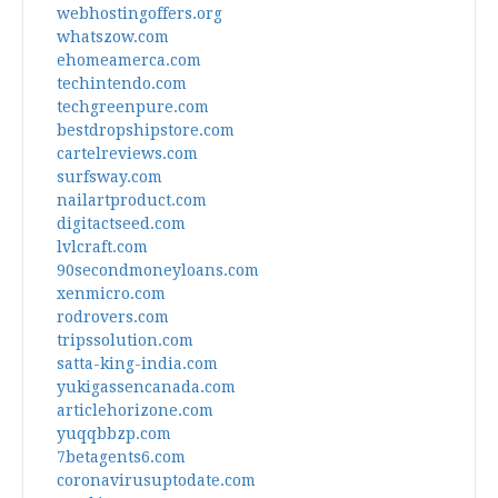
webhostingoffers.org
whatszow.com
ehomeamerca.com
techintendo.com
techgreenpure.com
bestdropshipstore.com
cartelreviews.com
surfsway.com
nailartproduct.com
digitactseed.com
lvlcraft.com
90secondmoneyloans.com
xenmicro.com
rodrovers.com
tripssolution.com
satta-king-india.com
yukigassencanada.com
articlehorizone.com
yuqqbbzp.com
7betagents6.com
coronavirusuptodate.com