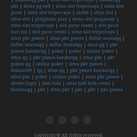
pkv
|
demo pg soft
|
situs slot terpercaya
|
situs slot
gacor
|
situs slot terpercaya
|
slot88
|
situs slot
|
situs slot
|
pragmatic play
|
demo slot pragmatic
|
situs slot terpercaya
|
slot gacor resmi
|
slot gacor
hari ini
|
slot gacor resmi
|
situs slot terpercaya
|
situs pkv games
|
situs pkv games
|
daftar menuqq
|
daftar murniqq
|
daftar hematqq
|
situs qq
|
pkv
games bandarqq
|
poker
|
poker
|
online poker
|
situs qq
|
pkv games bandarqq
|
situs pkv
|
pkv
games qq
|
online poker
|
situs pkv games
|
domino99
|
qq
|
situs qq
|
pkv games bandarqq
|
situs pkv
|
poker
|
online poker
|
situs pkv games
|
sbobet login
|
judi bola
|
situs judi bola resmi
|
dominoqq
|
pkv
|
situs pkv
|
pkv
|
pkv
|
pkv games
Copyright © All rights reserved.