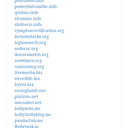
podtubeio.info
powerfulvolatile.info
qvidsio.info
shumaio.info
slotherio.info
cysapluscertification.org
fortnitehacks.org
loginsearch.org
aodecor.org
donorsmatch.org
nowtimes.org
casinoeing.org
livemocha.biz
streetlife.biz
hyves.biz
enoughinfo.net
pinhive.net
warnabet.net
bollym4u.me
bolly2tollyblog.me
pandaclub.me
flyttevask.io