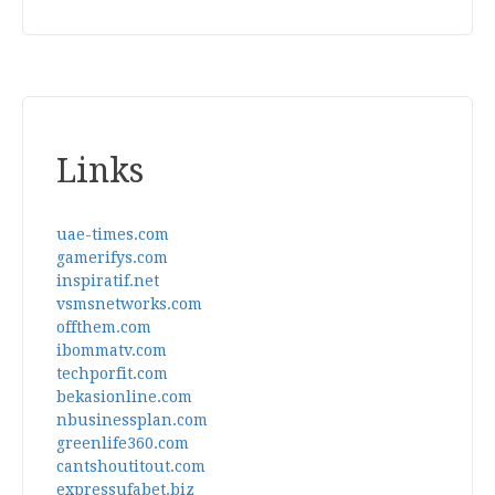
Links
uae-times.com
gamerifys.com
inspiratif.net
vsmsnetworks.com
offthem.com
ibommatv.com
techporfit.com
bekasionline.com
nbusinessplan.com
greenlife360.com
cantshoutitout.com
expressufabet.biz