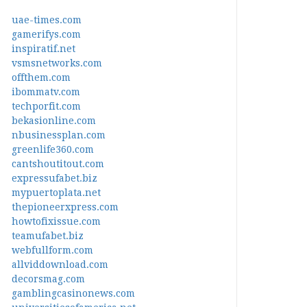
uae-times.com
gamerifys.com
inspiratif.net
vsmsnetworks.com
offthem.com
ibommatv.com
techporfit.com
bekasionline.com
nbusinessplan.com
greenlife360.com
cantshoutitout.com
expressufabet.biz
mypuertoplata.net
thepioneerxpress.com
howtofixissue.com
teamufabet.biz
webfullform.com
allviddownload.com
decorsmag.com
gamblingcasinonews.com