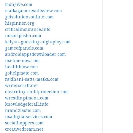
mongive.com
matkagameresultsview.com
getsolutionsonline.com
hispinner.org
criticalinsurance.info
nokariposter.com
kalyan-guessing-nightplay.com
gameofpanels.com
androidappsdownloader.com
usetimenow.com
healthblow.com
gohelpmate.com
rajdhani-satta-matka.com
writerscraft.net
elearning-childprotection.com
wrestling4mena.com
knowledgeforall.info
brand2lastio.com
usadigitalservices.com
socialhoppers.com
creativedream.net