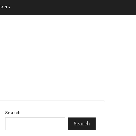
NANG
Search
Search