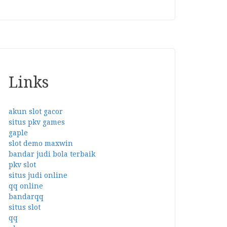
Links
akun slot gacor
situs pkv games
gaple
slot demo maxwin
bandar judi bola terbaik
pkv slot
situs judi online
qq online
bandarqq
situs slot
qq