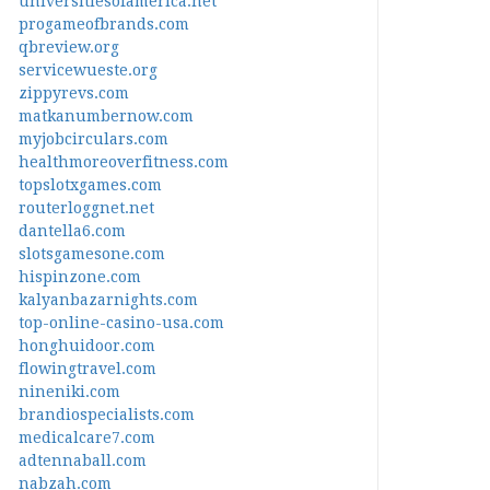
universitiesofamerica.net
progameofbrands.com
qbreview.org
servicewueste.org
zippyrevs.com
matkanumbernow.com
myjobcirculars.com
healthmoreoverfitness.com
topslotxgames.com
routerloggnet.net
dantella6.com
slotsgamesone.com
hispinzone.com
kalyanbazarnights.com
top-online-casino-usa.com
honghuidoor.com
flowingtravel.com
nineniki.com
brandiospecialists.com
medicalcare7.com
adtennaball.com
nabzah.com