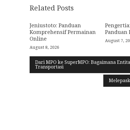
Post
Related Posts
navigation
Jeniustoto: Panduan
Pengerti
Komprehensif Permainan
Panduan 
Online
August 7, 2
August 8, 2026
Dari MPO ke SuperMPO: Bagaimana Entit
Transportasi
Melepask