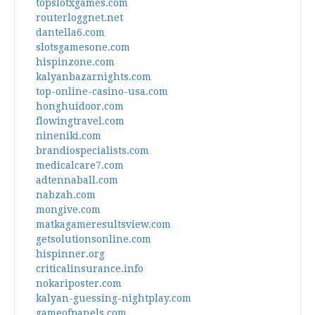
topslotxgames.com
routerloggnet.net
dantella6.com
slotsgamesone.com
hispinzone.com
kalyanbazarnights.com
top-online-casino-usa.com
honghuidoor.com
flowingtravel.com
nineniki.com
brandiospecialists.com
medicalcare7.com
adtennaball.com
nabzah.com
mongive.com
matkagameresultsview.com
getsolutionsonline.com
hispinner.org
criticalinsurance.info
nokariposter.com
kalyan-guessing-nightplay.com
gameofpanels.com