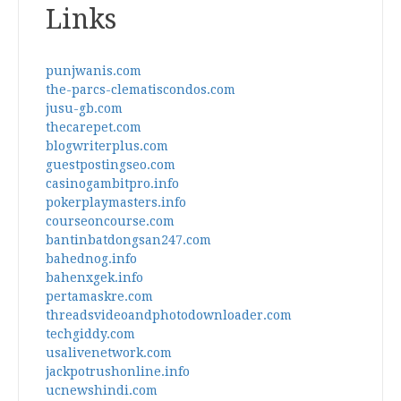
Links
punjwanis.com
the-parcs-clematiscondos.com
jusu-gb.com
thecarepet.com
blogwriterplus.com
guestpostingseo.com
casinogambitpro.info
pokerplaymasters.info
courseoncourse.com
bantinbatdongsan247.com
bahednog.info
bahenxgek.info
pertamaskre.com
threadsvideoandphotodownloader.com
techgiddy.com
usalivenetwork.com
jackpotrushonline.info
ucnewshindi.com