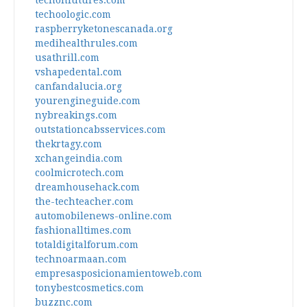
techonfutures.com
techoologic.com
raspberryketonescanada.org
medihealthrules.com
usathrill.com
vshapedental.com
canfandalucia.org
yourengineguide.com
nybreakings.com
outstationcabsservices.com
thekrtagy.com
xchangeindia.com
coolmicrotech.com
dreamhousehack.com
the-techteacher.com
automobilenews-online.com
fashionalltimes.com
totaldigitalforum.com
technoarmaan.com
empresasposicionamientoweb.com
tonybestcosmetics.com
buzznc.com