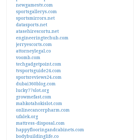
newgamestv.com
sportsgallerys.com
sportsmirrors.net
datasports.net
atasehirescortu.net
engineeringtechub.com
jerryescorts.com
attorneylegal.co
voomb.com
techgadgetpoint.com
tvsportsguide24.com
sportsreviews24.com
dubai360blog.com
lucky77slot.org
growmefast.com
mahkotahokislot.com
onlinecancerpharm.com
ufalek.org
mattress-disposal.com
happyflooringandcabinets.com
bodybuildinglife.co