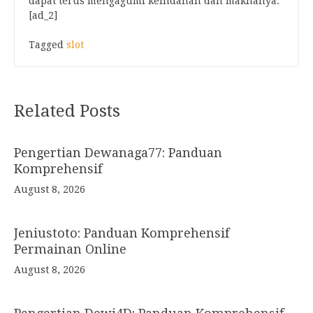
dapat terus mengagumi keindahan dan maknanya.
[ad_2]
Tagged
slot
Post
Related Posts
navigation
Pengertian Dewanaga77: Panduan
Komprehensif
August 8, 2026
Jeniustoto: Panduan Komprehensif
Permainan Online
August 8, 2026