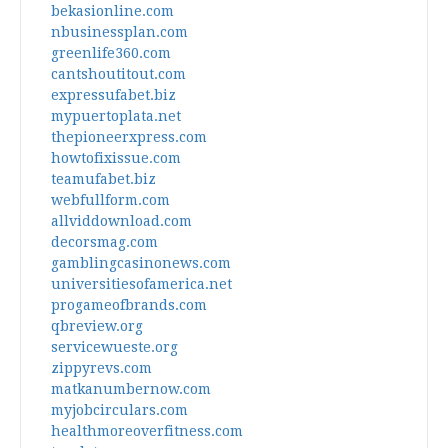
bekasionline.com
nbusinessplan.com
greenlife360.com
cantshoutitout.com
expressufabet.biz
mypuertoplata.net
thepioneerxpress.com
howtofixissue.com
teamufabet.biz
webfullform.com
allviddownload.com
decorsmag.com
gamblingcasinonews.com
universitiesofamerica.net
progameofbrands.com
qbreview.org
servicewueste.org
zippyrevs.com
matkanumbernow.com
myjobcirculars.com
healthmoreoverfitness.com