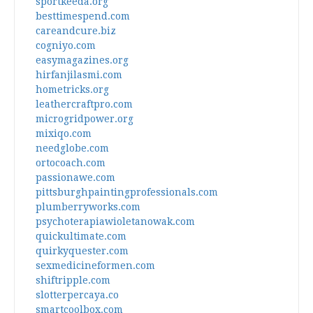
sportkeeda.org
besttimespend.com
careandcure.biz
cogniyo.com
easymagazines.org
hirfanjilasmi.com
hometricks.org
leathercraftpro.com
microgridpower.org
mixiqo.com
needglobe.com
ortocoach.com
passionawe.com
pittsburghpaintingprofessionals.com
plumberryworks.com
psychoterapiawioletanowak.com
quickultimate.com
quirkyquester.com
sexmedicineformen.com
shiftripple.com
slotterpercaya.co
smartcoolbox.com