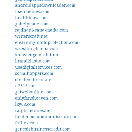
androidappsdownloader.com
usetimenow.com
healthblow.com
gohelpmate.com
rajdhani-satta-matka.com
writerscraft.net
elearning-childprotection.com
wrestling4mena.com
knowledgeforall.info
brand2lastio.com
usadigitalservices.com
socialhoppers.com
creativedream.net
n2315.com
getwebonline.com
onlyfansheaven.com
lky08.com
ralph-fiennes.net
fielder-maximum-discount.net
fitfllex.com
genesisbusinesscredit.com