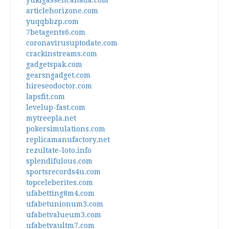
yukigassencanada.com
articlehorizone.com
yuqqbbzp.com
7betagents6.com
coronavirusuptodate.com
crackinstreams.com
gadgetspak.com
gearsngadget.com
hireseodoctor.com
lapsfit.com
levelup-fast.com
mytreepla.net
pokersimulations.com
replicamanufactory.net
rezultate-loto.info
splendifulous.com
sportsrecords4u.com
topceleberites.com
ufabetting8m4.com
ufabetunionum3.com
ufabetvalueum3.com
ufabetvaultm7.com