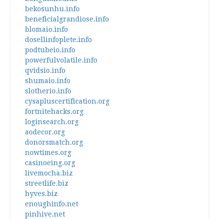
bekosunhu.info
beneficialgrandiose.info
blomaio.info
dosellinfoplete.info
podtubeio.info
powerfulvolatile.info
qvidsio.info
shumaio.info
slotherio.info
cysapluscertification.org
fortnitehacks.org
loginsearch.org
aodecor.org
donorsmatch.org
nowtimes.org
casinoeing.org
livemocha.biz
streetlife.biz
hyves.biz
enoughinfo.net
pinhive.net