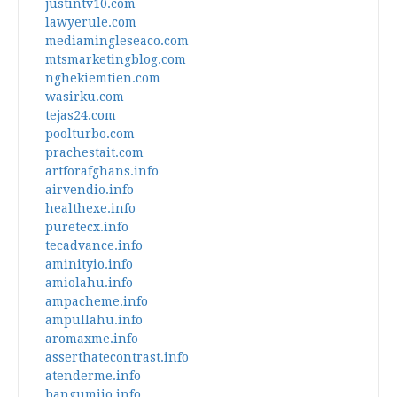
justintv10.com
lawyerule.com
mediamingleseaco.com
mtsmarketingblog.com
nghekiemtien.com
wasirku.com
tejas24.com
poolturbo.com
prachestait.com
artforafghans.info
airvendio.info
healthexe.info
puretecx.info
tecadvance.info
aminityio.info
amiolahu.info
ampacheme.info
ampullahu.info
aromaxme.info
asserthatecontrast.info
atenderme.info
bangumiio.info