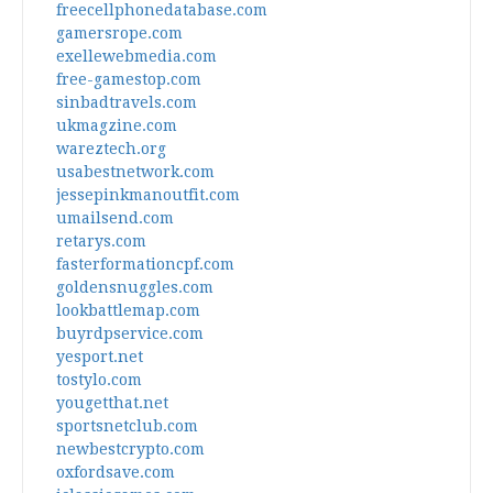
freecellphonedatabase.com
gamersrope.com
exellewebmedia.com
free-gamestop.com
sinbadtravels.com
ukmagzine.com
wareztech.org
usabestnetwork.com
jessepinkmanoutfit.com
umailsend.com
retarys.com
fasterformationcpf.com
goldensnuggles.com
lookbattlemap.com
buyrdpservice.com
yesport.net
tostylo.com
yougetthat.net
sportsnetclub.com
newbestcrypto.com
oxfordsave.com