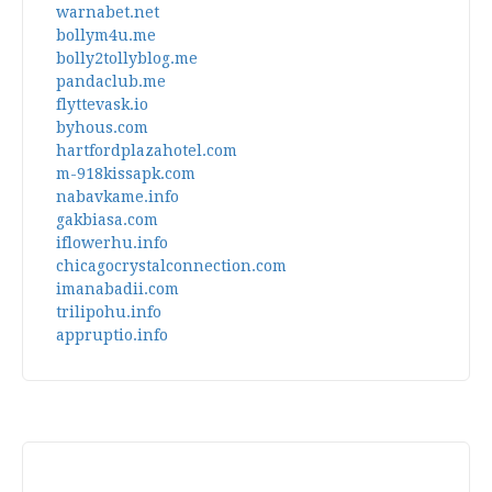
warnabet.net
bollym4u.me
bolly2tollyblog.me
pandaclub.me
flyttevask.io
byhous.com
hartfordplazahotel.com
m-918kissapk.com
nabavkame.info
gakbiasa.com
iflowerhu.info
chicagocrystalconnection.com
imanabadii.com
trilipohu.info
appruptio.info