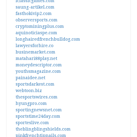
iclassicgames.com
saung-artikel.com
fasthokivip2.com
observersports.com
cryptominingplus.com
aquinoticiaspe.com
longhairedfrenchbulldog.com
lawyersforhire.co
businemarket.com
matahari88play.net
moneydescriptor.com
youthsmagazine.com
painaidee.net
sportsdarkest.com
webtoon.biz
thesportswires.com
hyungpro.com
sportingnewsnet.com
sportstime24day.com
sporteslive.com
theblingblingshields.com
pinkfrenchtipnails.com