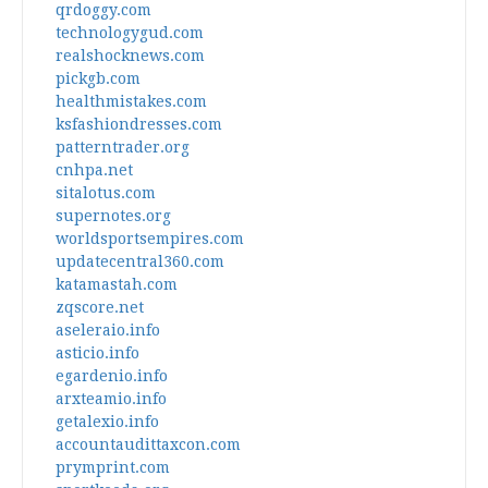
qrdoggy.com
technologygud.com
realshocknews.com
pickgb.com
healthmistakes.com
ksfashiondresses.com
patterntrader.org
cnhpa.net
sitalotus.com
supernotes.org
worldsportsempires.com
updatecentral360.com
katamastah.com
zqscore.net
aseleraio.info
asticio.info
egardenio.info
arxteamio.info
getalexio.info
accountaudittaxcon.com
prymprint.com