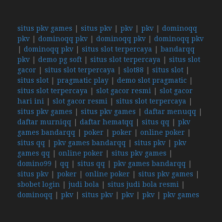
situs pkv games
|
situs pkv
|
pkv
|
pkv
|
dominoqq
pkv
|
dominoqq pkv
|
dominoqq pkv
|
dominoqq pkv
|
dominoqq pkv
|
situs slot terpercaya
|
bandarqq
pkv
|
demo pg soft
|
situs slot terpercaya
|
situs slot
gacor
|
situs slot terpercaya
|
slot88
|
situs slot
|
situs slot
|
pragmatic play
|
demo slot pragmatic
|
situs slot terpercaya
|
slot gacor resmi
|
slot gacor
hari ini
|
slot gacor resmi
|
situs slot terpercaya
|
situs pkv games
|
situs pkv games
|
daftar menuqq
|
daftar murniqq
|
daftar hematqq
|
situs qq
|
pkv
games bandarqq
|
poker
|
poker
|
online poker
|
situs qq
|
pkv games bandarqq
|
situs pkv
|
pkv
games qq
|
online poker
|
situs pkv games
|
domino99
|
qq
|
situs qq
|
pkv games bandarqq
|
situs pkv
|
poker
|
online poker
|
situs pkv games
|
sbobet login
|
judi bola
|
situs judi bola resmi
|
dominoqq
|
pkv
|
situs pkv
|
pkv
|
pkv
|
pkv games