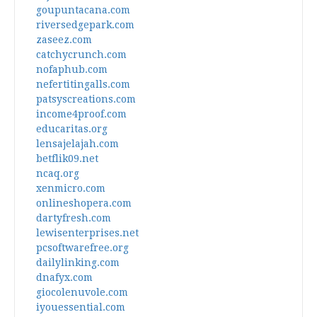
goupuntacana.com
riversedgepark.com
zaseez.com
catchycrunch.com
nofaphub.com
nefertitingalls.com
patsyscreations.com
income4proof.com
educaritas.org
lensajelajah.com
betflik09.net
ncaq.org
xenmicro.com
onlineshopera.com
dartyfresh.com
lewisenterprises.net
pcsoftwarefree.org
dailylinking.com
dnafyx.com
giocolenuvole.com
iyouessential.com