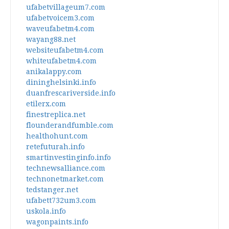
ufabetvillageum7.com
ufabetvoicem3.com
waveufabetm4.com
wayang88.net
websiteufabetm4.com
whiteufabetm4.com
anikalappy.com
dininghelsinki.info
duanfrescariverside.info
etilerx.com
finestreplica.net
flounderandfumble.com
healthohunt.com
retefuturah.info
smartinvestinginfo.info
technewsalliance.com
technonetmarket.com
tedstanger.net
ufabett732um3.com
uskola.info
wagonpaints.info