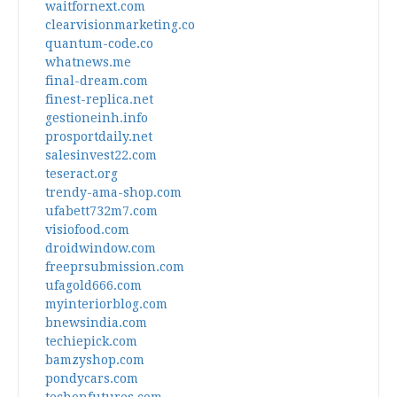
waitfornext.com
clearvisionmarketing.co
quantum-code.co
whatnews.me
final-dream.com
finest-replica.net
gestioneinh.info
prosportdaily.net
salesinvest22.com
teseract.org
trendy-ama-shop.com
ufabett732m7.com
visiofood.com
droidwindow.com
freeprsubmission.com
ufagold666.com
myinteriorblog.com
bnewsindia.com
techiepick.com
bamzyshop.com
pondycars.com