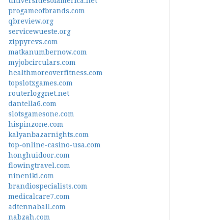
universitiesofamerica.net
progameofbrands.com
qbreview.org
servicewueste.org
zippyrevs.com
matkanumbernow.com
myjobcirculars.com
healthmoreoverfitness.com
topslotxgames.com
routerloggnet.net
dantella6.com
slotsgamesone.com
hispinzone.com
kalyanbazarnights.com
top-online-casino-usa.com
honghuidoor.com
flowingtravel.com
nineniki.com
brandiospecialists.com
medicalcare7.com
adtennaball.com
nabzah.com