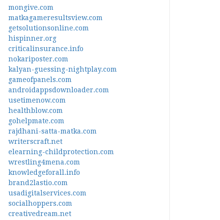
mongive.com
matkagameresultsview.com
getsolutionsonline.com
hispinner.org
criticalinsurance.info
nokariposter.com
kalyan-guessing-nightplay.com
gameofpanels.com
androidappsdownloader.com
usetimenow.com
healthblow.com
gohelpmate.com
rajdhani-satta-matka.com
writerscraft.net
elearning-childprotection.com
wrestling4mena.com
knowledgeforall.info
brand2lastio.com
usadigitalservices.com
socialhoppers.com
creativedream.net