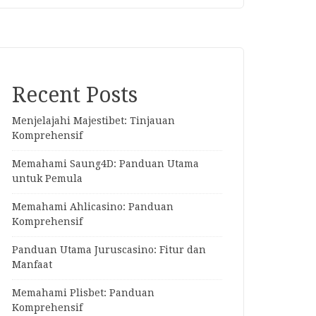
Recent Posts
Menjelajahi Majestibet: Tinjauan
Komprehensif
Memahami Saung4D: Panduan Utama
untuk Pemula
Memahami Ahlicasino: Panduan
Komprehensif
Panduan Utama Juruscasino: Fitur dan
Manfaat
Memahami Plisbet: Panduan
Komprehensif