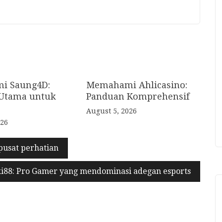
i Saung4D:
Memahami Ahlicasino:
Utama untuk
Panduan Komprehensif
August 5, 2026
026
pusat perhatian
88: Pro Gamer yang mendominasi adegan esports