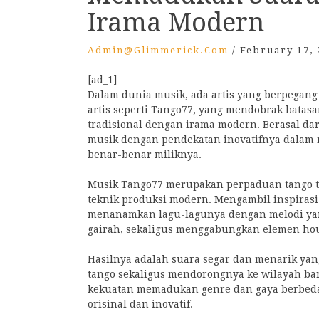
Irama Modern
Admin@glimmerick.com
/
February 17, 
[ad_1]
Dalam dunia musik, ada artis yang berpegang 
artis seperti Tango77, yang mendobrak batas
tradisional dengan irama modern. Berasal da
musik dengan pendekatan inovatifnya dalam
benar-benar miliknya.
Musik Tango77 merupakan perpaduan tango tr
teknik produksi modern. Mengambil inspirasi
menanamkan lagu-lagunya dengan melodi ya
gairah, sekaligus menggabungkan elemen hous
Hasilnya adalah suara segar dan menarik yang
tango sekaligus mendorongnya ke wilayah ba
kekuatan memadukan genre dan gaya berbeda
orisinal dan inovatif.