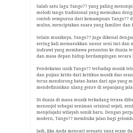
Salah satu lagu Tango77 yang paling menonjo
melodi tango tradisional yang memukau denga
contoh sempurna dari kemampuan Tango77 d
mulus, menciptakan suara yang familier dan i
Selain musiknya, Tango77 juga dikenal denga
sering kali memasukkan unsur seni tari dan
indrawi yang membawa penonton ke dunia temp
dan masa depan hidup berdampingan secara 
Pendekatan unik Tango77 terhadap musik tel
dan pujian kritis dari kritikus musik dan ora
terus mendorong batas-batas dari apa yang 
mendefinisikan ulang genre di sepanjang jala
Di dunia di mana musik terkadang terasa difo
menonjol sebagai seniman orisinal sejati, se
menjelajahi wilayah sonik baru. Dengan perpa
modern, Tango77 membuka jalan bagi gelomba
Jadi, jika Anda mencari sesuatu yang segar 