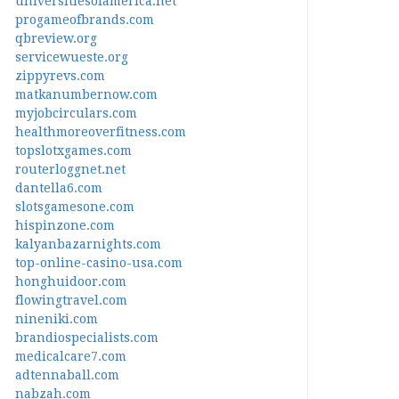
universitiesofamerica.net
progameofbrands.com
qbreview.org
servicewueste.org
zippyrevs.com
matkanumbernow.com
myjobcirculars.com
healthmoreoverfitness.com
topslotxgames.com
routerloggnet.net
dantella6.com
slotsgamesone.com
hispinzone.com
kalyanbazarnights.com
top-online-casino-usa.com
honghuidoor.com
flowingtravel.com
nineniki.com
brandiospecialists.com
medicalcare7.com
adtennaball.com
nabzah.com