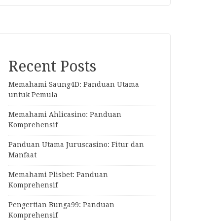
Recent Posts
Memahami Saung4D: Panduan Utama
untuk Pemula
Memahami Ahlicasino: Panduan
Komprehensif
Panduan Utama Juruscasino: Fitur dan
Manfaat
Memahami Plisbet: Panduan
Komprehensif
Pengertian Bunga99: Panduan
Komprehensif