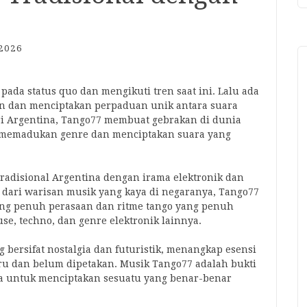
2026
pada status quo dan mengikuti tren saat ini. Lalu ada
an dan menciptakan perpaduan unik antara suara
ri Argentina, Tango77 membuat gebrakan di dunia
 memadukan genre dan menciptakan suara yang
adisional Argentina dengan irama elektronik dan
 dari warisan musik yang kaya di negaranya, Tango77
ng penuh perasaan dan ritme tango yang penuh
e, techno, dan genre elektronik lainnya.
 bersifat nostalgia dan futuristik, menangkap esensi
ru dan belum dipetakan. Musik Tango77 adalah bukti
 untuk menciptakan sesuatu yang benar-benar