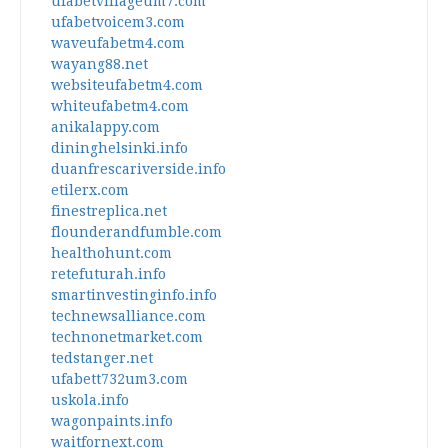
ufabetvillageum7.com
ufabetvoicem3.com
waveufabetm4.com
wayang88.net
websiteufabetm4.com
whiteufabetm4.com
anikalappy.com
dininghelsinki.info
duanfrescariverside.info
etilerx.com
finestreplica.net
flounderandfumble.com
healthohunt.com
retefuturah.info
smartinvestinginfo.info
technewsalliance.com
technonetmarket.com
tedstanger.net
ufabett732um3.com
uskola.info
wagonpaints.info
waitfornext.com