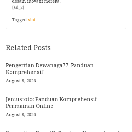
desain inovatif mereka.
[ad_2]
Tagged
slot
Post
Related Posts
navigation
Pengertian Dewanaga77: Panduan
Komprehensif
August 8, 2026
Jeniustoto: Panduan Komprehensif
Permainan Online
August 8, 2026