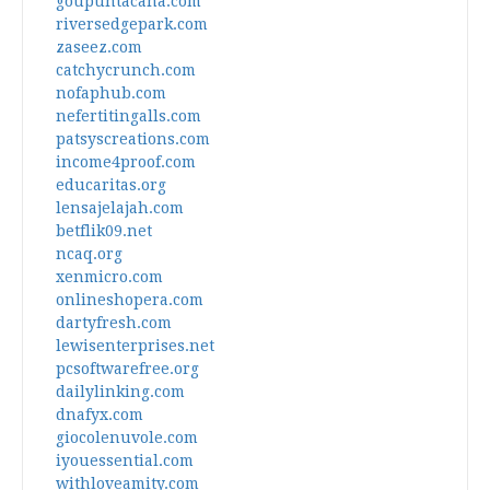
goupuntacana.com
riversedgepark.com
zaseez.com
catchycrunch.com
nofaphub.com
nefertitingalls.com
patsyscreations.com
income4proof.com
educaritas.org
lensajelajah.com
betflik09.net
ncaq.org
xenmicro.com
onlineshopera.com
dartyfresh.com
lewisenterprises.net
pcsoftwarefree.org
dailylinking.com
dnafyx.com
giocolenuvole.com
iyouessential.com
withloveamity.com