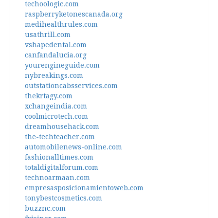
techoologic.com
raspberryketonescanada.org
medihealthrules.com
usathrill.com
vshapedental.com
canfandalucia.org
yourengineguide.com
nybreakings.com
outstationcabsservices.com
thekrtagy.com
xchangeindia.com
coolmicrotech.com
dreamhousehack.com
the-techteacher.com
automobilenews-online.com
fashionalltimes.com
totaldigitalforum.com
technoarmaan.com
empresasposicionamientoweb.com
tonybestcosmetics.com
buzznc.com