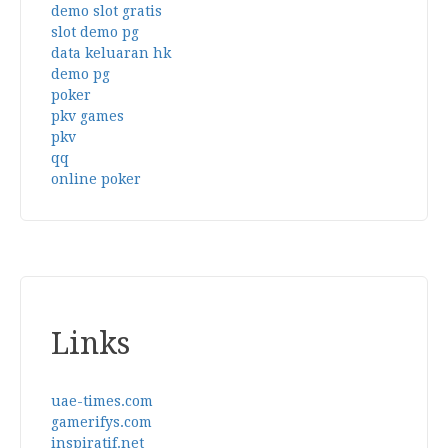
demo slot gratis
slot demo pg
data keluaran hk
demo pg
poker
pkv games
pkv
qq
online poker
Links
uae-times.com
gamerifys.com
inspiratif.net