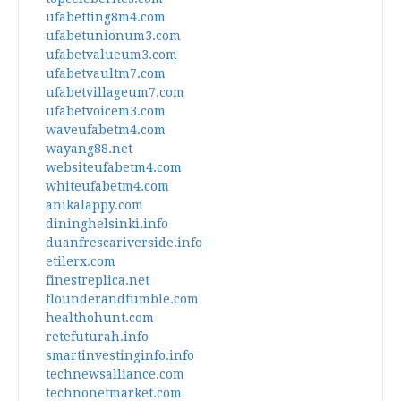
ufabetting8m4.com
ufabetunionum3.com
ufabetvalueum3.com
ufabetvaultm7.com
ufabetvillageum7.com
ufabetvoicem3.com
waveufabetm4.com
wayang88.net
websiteufabetm4.com
whiteufabetm4.com
anikalappy.com
dininghelsinki.info
duanfrescariverside.info
etilerx.com
finestreplica.net
flounderandfumble.com
healthohunt.com
retefuturah.info
smartinvestinginfo.info
technewsalliance.com
technonetmarket.com