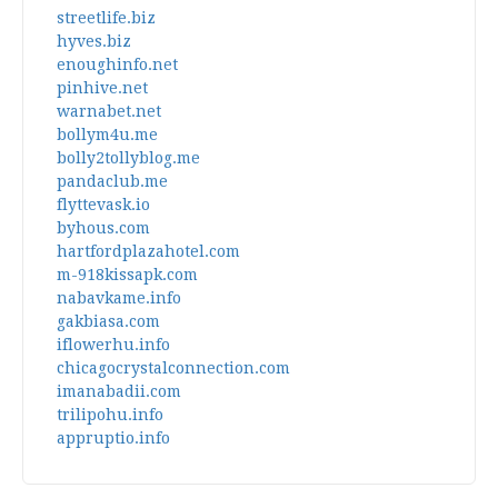
streetlife.biz
hyves.biz
enoughinfo.net
pinhive.net
warnabet.net
bollym4u.me
bolly2tollyblog.me
pandaclub.me
flyttevask.io
byhous.com
hartfordplazahotel.com
m-918kissapk.com
nabavkame.info
gakbiasa.com
iflowerhu.info
chicagocrystalconnection.com
imanabadii.com
trilipohu.info
appruptio.info