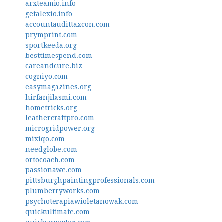
arxteamio.info
getalexio.info
accountaudittaxcon.com
prymprint.com
sportkeeda.org
besttimespend.com
careandcure.biz
cogniyo.com
easymagazines.org
hirfanjilasmi.com
hometricks.org
leathercraftpro.com
microgridpower.org
mixiqo.com
needglobe.com
ortocoach.com
passionawe.com
pittsburghpaintingprofessionals.com
plumberryworks.com
psychoterapiawioletanowak.com
quickultimate.com