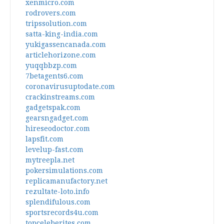
xenmicro.com
rodrovers.com
tripssolution.com
satta-king-india.com
yukigassencanada.com
articlehorizone.com
yuqqbbzp.com
7betagents6.com
coronavirusuptodate.com
crackinstreams.com
gadgetspak.com
gearsngadget.com
hireseodoctor.com
lapsfit.com
levelup-fast.com
mytreepla.net
pokersimulations.com
replicamanufactory.net
rezultate-loto.info
splendifulous.com
sportsrecords4u.com
topceleberites.com