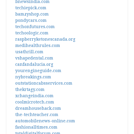
bnewsindia.com
techiepick.com
bamzyshop.com
pondycars.com
techonfutures.com
techoologic.com
raspberryketonescanada.org
medihealthrules.com
usathrill.com
vshapedental.com
canfandalucia.org
yourengineguide.com
nybreakings.com
outstationcabsservices.com
thekrtagy.com
xchangeindia.com
coolmicrotech.com
dreamhousehack.com
the-techteacher.com
automobilenews-online.com
fashionalltimes.com
totaldigitalforum.com