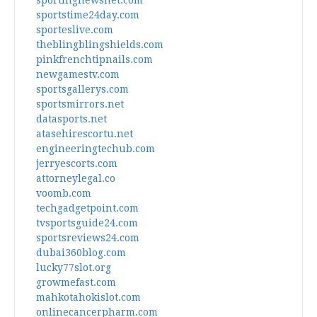
sportingnewsnet.com
sportstime24day.com
sporteslive.com
theblingblingshields.com
pinkfrenchtipnails.com
newgamestv.com
sportsgallerys.com
sportsmirrors.net
datasports.net
atasehirescortu.net
engineeringtechub.com
jerryescorts.com
attorneylegal.co
voomb.com
techgadgetpoint.com
tvsportsguide24.com
sportsreviews24.com
dubai360blog.com
lucky77slot.org
growmefast.com
mahkotahokislot.com
onlinecancerpharm.com