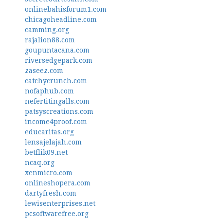
onlinebahisforum1.com
chicagoheadline.com
camming.org
rajalion88.com
goupuntacana.com
riversedgepark.com
zaseez.com
catchycrunch.com
nofaphub.com
nefertitingalls.com
patsyscreations.com
income4proof.com
educaritas.org
lensajelajah.com
betflik09.net
ncaq.org
xenmicro.com
onlineshopera.com
dartyfresh.com
lewisenterprises.net
pcsoftwarefree.org