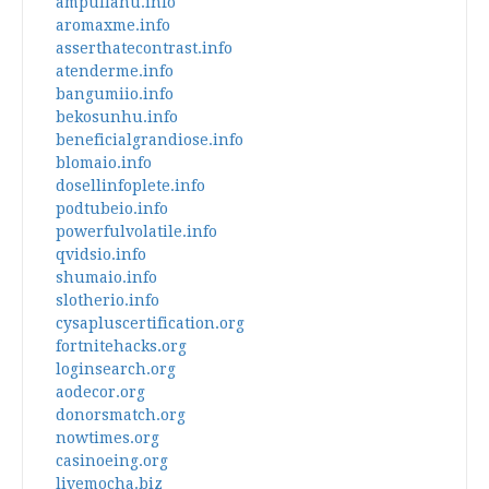
ampullahu.info
aromaxme.info
asserthatecontrast.info
atenderme.info
bangumiio.info
bekosunhu.info
beneficialgrandiose.info
blomaio.info
dosellinfoplete.info
podtubeio.info
powerfulvolatile.info
qvidsio.info
shumaio.info
slotherio.info
cysapluscertification.org
fortnitehacks.org
loginsearch.org
aodecor.org
donorsmatch.org
nowtimes.org
casinoeing.org
livemocha.biz