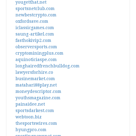
yougetthat.net
sportsnetclub.com
newbestcrypto.com
oxfordsave.com
iclassicgames.com
saung-artikel.com
fasthokivip2.com
observersports.com
cryptominingplus.com
aquinoticiaspe.com
longhairedfrenchbulldog.com
lawyersforhire.co
businemarket.com
matahari88play.net
moneydescriptor.com
youthsmagazine.com
painaidee.net
sportsdarkest.com
webtoon.biz
thesportswires.com
hyungpro.com