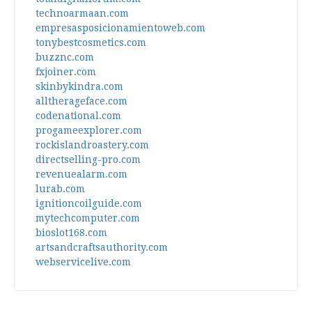
technoarmaan.com
empresasposicionamientoweb.com
tonybestcosmetics.com
buzznc.com
fxjoiner.com
skinbykindra.com
alltherageface.com
codenational.com
progameexplorer.com
rockislandroastery.com
directselling-pro.com
revenuealarm.com
lurab.com
ignitioncoilguide.com
mytechcomputer.com
bioslot168.com
artsandcraftsauthority.com
webservicelive.com