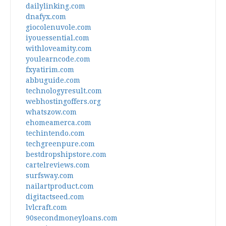
dailylinking.com
dnafyx.com
giocolenuvole.com
iyouessential.com
withloveamity.com
youlearncode.com
fxyatirim.com
abbuguide.com
technologyresult.com
webhostingoffers.org
whatszow.com
ehomeamerca.com
techintendo.com
techgreenpure.com
bestdropshipstore.com
cartelreviews.com
surfsway.com
nailartproduct.com
digitactseed.com
lvlcraft.com
90secondmoneyloans.com