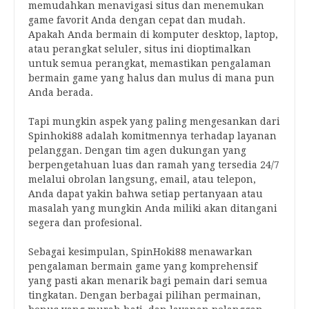
memudahkan menavigasi situs dan menemukan
game favorit Anda dengan cepat dan mudah.
Apakah Anda bermain di komputer desktop, laptop,
atau perangkat seluler, situs ini dioptimalkan
untuk semua perangkat, memastikan pengalaman
bermain game yang halus dan mulus di mana pun
Anda berada.
Tapi mungkin aspek yang paling mengesankan dari
Spinhoki88 adalah komitmennya terhadap layanan
pelanggan. Dengan tim agen dukungan yang
berpengetahuan luas dan ramah yang tersedia 24/7
melalui obrolan langsung, email, atau telepon,
Anda dapat yakin bahwa setiap pertanyaan atau
masalah yang mungkin Anda miliki akan ditangani
segera dan profesional.
Sebagai kesimpulan, SpinHoki88 menawarkan
pengalaman bermain game yang komprehensif
yang pasti akan menarik bagi pemain dari semua
tingkatan. Dengan berbagai pilihan permainan,