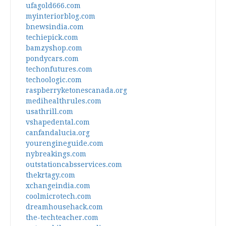
ufagold666.com
myinteriorblog.com
bnewsindia.com
techiepick.com
bamzyshop.com
pondycars.com
techonfutures.com
techoologic.com
raspberryketonescanada.org
medihealthrules.com
usathrill.com
vshapedental.com
canfandalucia.org
yourengineguide.com
nybreakings.com
outstationcabsservices.com
thekrtagy.com
xchangeindia.com
coolmicrotech.com
dreamhousehack.com
the-techteacher.com