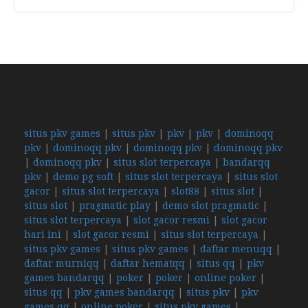
situs pkv games
|
situs pkv
|
pkv
|
pkv
|
dominoqq
pkv
|
dominoqq pkv
|
dominoqq pkv
|
dominoqq pkv
|
dominoqq pkv
|
situs slot terpercaya
|
bandarqq
pkv
|
demo pg soft
|
situs slot terpercaya
|
situs slot
gacor
|
situs slot terpercaya
|
slot88
|
situs slot
|
situs slot
|
pragmatic play
|
demo slot pragmatic
|
situs slot terpercaya
|
slot gacor resmi
|
slot gacor
hari ini
|
slot gacor resmi
|
situs slot terpercaya
|
situs pkv games
|
situs pkv games
|
daftar menuqq
|
daftar murniqq
|
daftar hematqq
|
situs qq
|
pkv
games bandarqq
|
poker
|
poker
|
online poker
|
situs qq
|
pkv games bandarqq
|
situs pkv
|
pkv
games qq
|
online poker
|
situs pkv games
|