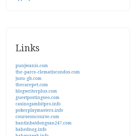
Links
punjwanis.com
the-parcs-clematiscondos.com
jusu-gb.com
thecarepet.com
blogwriterplus.com
guestpostingseo.com
casinogambitpro.info
pokerplaymasters.info
courseoncourse.com
bantinbatdongsan247.com
bahednog.info
bahenxgek.info