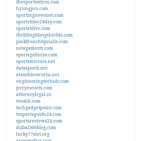
thesportswires.com
hyungpro.com
sportingnewsnet.com
sportstime24day.com
sporteslive.com
theblingblingshields.com
pinkfrenchtipnails.com
newgamestv.com
sportsgallerys.com
sportsmirrors.net
datasports.net
atasehirescortu.net
engineeringtechub.com
jerryescorts.com
attorneylegal.co
voomb.com
techgadgetpoint.com
tvsportsguide24.com
sportsreviews24.com
dubai360blog.com
lucky77slot.org
growmefast.com