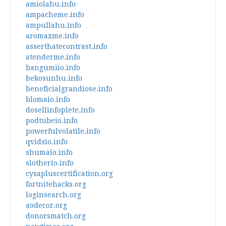
amiolahu.info
ampacheme.info
ampullahu.info
aromaxme.info
asserthatecontrast.info
atenderme.info
bangumiio.info
bekosunhu.info
beneficialgrandiose.info
blomaio.info
dosellinfoplete.info
podtubeio.info
powerfulvolatile.info
qvidsio.info
shumaio.info
slotherio.info
cysapluscertification.org
fortnitehacks.org
loginsearch.org
aodecor.org
donorsmatch.org