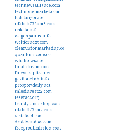
technewsalliance.com
technonetmarket.com
tedstanger.net
ufabett732um3.com
uskola.info
wagonpaints.info
waitfornext.com
clearvisionmarketing.co
quantum-code.co
whatnews.me
final-dream.com
finest-replica.net
gestioneinh.info
prosportdaily.net
salesinvest22.com
teseract.org
trendy-ama-shop.com
ufabett732m7.com
visiofood.com
droidwindow.com
freeprsubmission.com