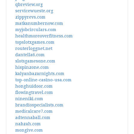
qbreview.org
servicewueste.org
zippyrevs.com
matkanumbernow.com
myjobcirculars.com
healthmoreoverfitness.com
topslotxgames.com
routerloggnet.net
dantella6.com
slotsgamesone.com
hispinzone.com
kalyanbazarnights.com
top-online-casino-usa.com
honghuidoor.com
flowingtravel.com
nineniki.com
brandiospecialists.com
medicalcare7.com
adtennaball.com
nabzah.com
mongive.com