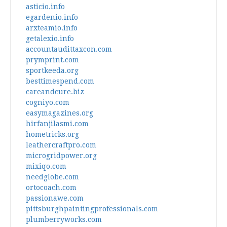
asticio.info
egardenio.info
arxteamio.info
getalexio.info
accountaudittaxcon.com
prymprint.com
sportkeeda.org
besttimespend.com
careandcure.biz
cogniyo.com
easymagazines.org
hirfanjilasmi.com
hometricks.org
leathercraftpro.com
microgridpower.org
mixiqo.com
needglobe.com
ortocoach.com
passionawe.com
pittsburghpaintingprofessionals.com
plumberryworks.com