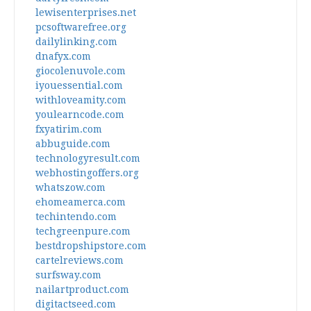
lewisenterprises.net
pcsoftwarefree.org
dailylinking.com
dnafyx.com
giocolenuvole.com
iyouessential.com
withloveamity.com
youlearncode.com
fxyatirim.com
abbuguide.com
technologyresult.com
webhostingoffers.org
whatszow.com
ehomeamerca.com
techintendo.com
techgreenpure.com
bestdropshipstore.com
cartelreviews.com
surfsway.com
nailartproduct.com
digitactseed.com