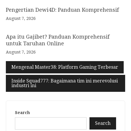
Pengertian Dewi4D: Panduan Komprehensif
August 7, 2026
Apa itu Gajibet? Panduan Komprehensif
untuk Taruhan Online
August 7, 2026
Mengenal Master38: Platform Gaming Terbesar
Inside Squad777: Bagaimana tim ini merevolusi
industri ini
Search
Search