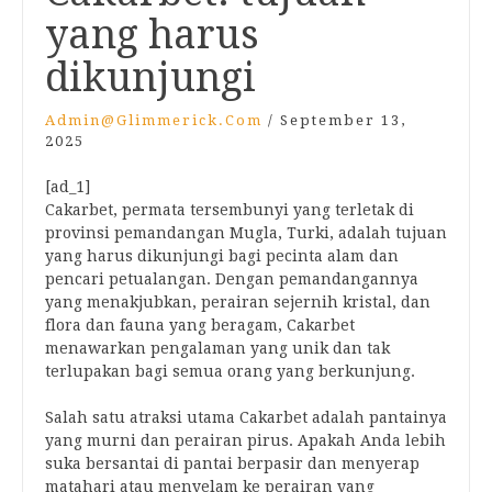
yang harus
dikunjungi
Admin@glimmerick.com
/
September 13,
2025
[ad_1]
Cakarbet, permata tersembunyi yang terletak di
provinsi pemandangan Mugla, Turki, adalah tujuan
yang harus dikunjungi bagi pecinta alam dan
pencari petualangan. Dengan pemandangannya
yang menakjubkan, perairan sejernih kristal, dan
flora dan fauna yang beragam, Cakarbet
menawarkan pengalaman yang unik dan tak
terlupakan bagi semua orang yang berkunjung.
Salah satu atraksi utama Cakarbet adalah pantainya
yang murni dan perairan pirus. Apakah Anda lebih
suka bersantai di pantai berpasir dan menyerap
matahari atau menyelam ke perairan yang