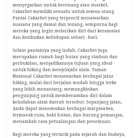
menyegarkan untuk berenang atau snorkel,
Cakarbet memiliki sesuatu untuk semua orang.
Pantai Cakarbet yang terpencil menawarkan
suasana yang damai dan tenang, sempurna bagi
mereka yang ingin melarikan diri dari keramaian
dan kesibukan kehidupan sehari -hari.
Selain pantainya yang indah, Cakarbet juga
merupakan rumah bagi hutan yang rimbun dan
perbukitan, menjadikannya tujuan yang ideal
untuk hiking dan menjelajahi alam. Taman
Nasional Cakarbet menawarkan berbagai jalur
hiking, mulai dari berjalan mudah hingga treks
yang lebih menantang, memungkinkan
pengunjung untuk membenamkan diri dalam
keindahan alam daerah tersebut. Sepanjang jalan,
Anda dapat menemukan berbagai margasatwa,
termasuk rusa, babi hutan, dan burung pemangsa,
menambah rasa petualangan dan penemuan.
Bagi mereka yang tertarik pada sejarah dan budaya,