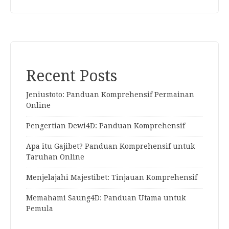
Recent Posts
Jeniustoto: Panduan Komprehensif Permainan
Online
Pengertian Dewi4D: Panduan Komprehensif
Apa itu Gajibet? Panduan Komprehensif untuk
Taruhan Online
Menjelajahi Majestibet: Tinjauan Komprehensif
Memahami Saung4D: Panduan Utama untuk
Pemula