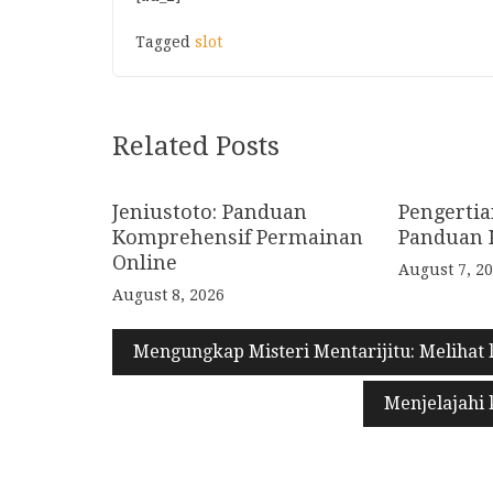
Tagged
slot
Post
Related Posts
navigation
Jeniustoto: Panduan
Pengerti
Komprehensif Permainan
Panduan 
Online
August 7, 2
August 8, 2026
Mengungkap Misteri Mentarijitu: Melihat l
Menjelajahi