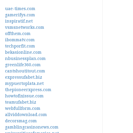
uae-times.com
gamerifys.com
inspiratif.net
vsmsnetworks.com
offthem.com
ibommatv.com
techporfit.com
bekasionline.com
nbusinessplan.com
greenlife360.com
cantshoutitout.com
expressufabet.biz
mypuertoplata.net
thepioneerxpress.com
howtofixissue.com
teamufabet.biz
webfullform.com
allviddownload.com
decorsmag.com
gamblingcasinonews.com