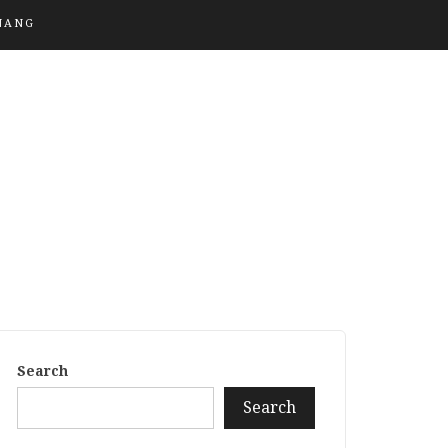
NANG
Search
Search