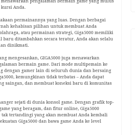
000 menawarkan pengalaman bermain game yang mulus
 kursi Anda.
stakaan permainannya yang luas. Dengan berbagai
ernah kehabisan pilihan untuk membuat Anda
olahraga, atau permainan strategi, Giga5000 memiliki
 baru ditambahkan secara teratur, Anda akan selalu
dan dinikmati.
 yang mengesankan, GIGA5000 juga menawarkan
ngalaman bermain game. Dari mode multipemain ke
g dengan gamer lain di seluruh dunia dan bersaing
ga5000, kemungkinan tidak terbatas – Anda dapat
g saingan, dan membuat koneksi baru di komunitas
nger sejati di dunia konsol game. Dengan grafik top-
 game yang beragam, dan fitur online, Giga5000
tak tertandingi yang akan membuat Anda kembali
ekuatan Giga5000 dan bawa game Anda ke level