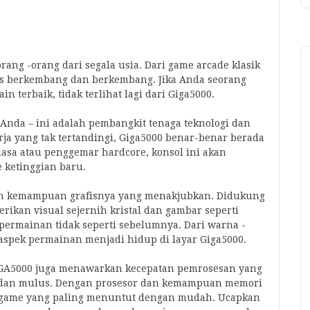
rang -orang dari segala usia. Dari game arcade klasik
us berkembang dan berkembang. Jika Anda seorang
terbaik, tidak terlihat lagi dari Giga5000.
 Anda – ini adalah pembangkit tenaga teknologi dan
rja yang tak tertandingi, Giga5000 benar-benar berada
iasa atau penggemar hardcore, konsol ini akan
ketinggian baru.
alah kemampuan grafisnya yang menakjubkan. Didukung
rikan visual sejernih kristal dan gambar seperti
rmainan tidak seperti sebelumnya. Dari warna -
 aspek permainan menjadi hidup di layar Giga5000.
IGA5000 juga menawarkan kecepatan pemrosesan yang
 dan mulus. Dengan prosesor dan kemampuan memori
n game yang paling menuntut dengan mudah. Ucapkan