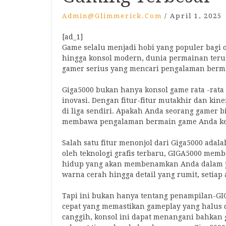
Admin@glimmerick.com
/
April 1, 2025
[ad_1]
Game selalu menjadi hobi yang populer bagi o
hingga konsol modern, dunia permainan ter
gamer serius yang mencari pengalaman bermain 
Giga5000 bukan hanya konsol game rata -rata
inovasi. Dengan fitur-fitur mutakhir dan kine
di liga sendiri. Apakah Anda seorang gamer b
membawa pengalaman bermain game Anda ke 
Salah satu fitur menonjol dari Giga5000 ad
oleh teknologi grafis terbaru, GIGA5000 membe
hidup yang akan membenamkan Anda dalam pe
warna cerah hingga detail yang rumit, setiap
Tapi ini bukan hanya tentang penampilan-G
cepat yang memastikan gameplay yang halus
canggih, konsol ini dapat menangani bahka