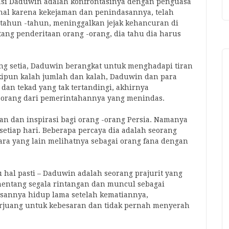
itasi Daduwin adalah konfrontasinya dengan penguasa
kenal karena kekejaman dan penindasannya, telah
rtahun -tahun, meninggalkan jejak kehancuran di
ng penderitaan orang -orang, dia tahu dia harus
g setia, Daduwin berangkat untuk menghadapi tiran
ipun kalah jumlah dan kalah, Daduwin dan para
an tekad yang tak tertandingi, akhirnya
orang dari pemerintahannya yang menindas.
an dan inspirasi bagi orang -orang Persia. Namanya
etiap hari. Beberapa percaya dia adalah seorang
tara yang lain melihatnya sebagai orang fana dengan
u hal pasti – Daduwin adalah seorang prajurit yang
enentang segala rintangan dan muncul sebagai
sannya hidup lama setelah kematiannya,
rjuang untuk kebesaran dan tidak pernah menyerah