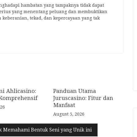
enghadapi hambatan yang tampaknya tidak dapat
isterius yang menentang peluang dan membuktikan
 keberanian, tekad, dan kepercayaan yang tak
 Ahlicasino:
Panduan Utama
Komprehensif
Juruscasino: Fitur dan
Manfaat
026
August 5, 2026
k Memahami Bentuk Seni yang Unik ini