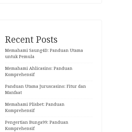
Recent Posts
Memahami Saung4D: Panduan Utama
untuk Pemula
Memahami Ahlicasino: Panduan
Komprehensif
Panduan Utama Juruscasino: Fitur dan
Manfaat
Memahami Plisbet: Panduan
Komprehensif
Pengertian Bunga99: Panduan
Komprehensif