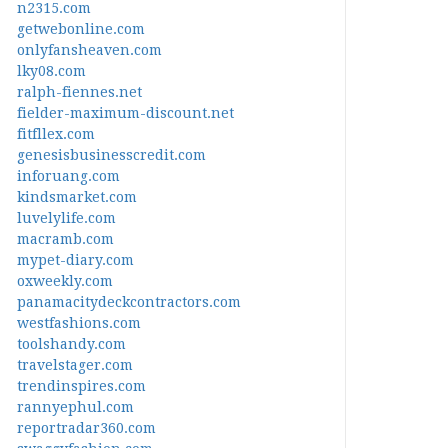
n2315.com
getwebonline.com
onlyfansheaven.com
lky08.com
ralph-fiennes.net
fielder-maximum-discount.net
fitfllex.com
genesisbusinesscredit.com
inforuang.com
kindsmarket.com
luvelylife.com
macramb.com
mypet-diary.com
oxweekly.com
panamacitydeckcontractors.com
westfashions.com
toolshandy.com
travelstager.com
trendinspires.com
rannyephul.com
reportradar360.com