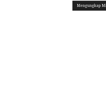
Mengungkap Mis