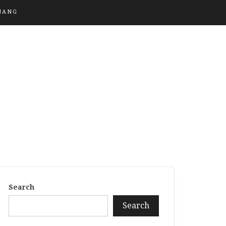
NANG
Search
Search