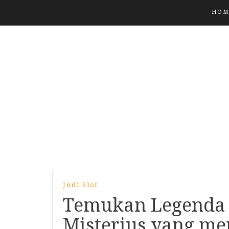
HOM
Judi Slot
Temukan Legenda 
Misterius yang me