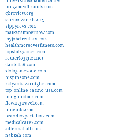
universitiesofamerica.net
progameofbrands.com
qbreview.org
servicewueste.org
zippyrevs.com
matkanumbernow.com
myjobcirculars.com
healthmoreoverfitness.com
topslotxgames.com
routerloggnet.net
dantella6.com
slotsgamesone.com
hispinzone.com
kalyanbazarnights.com
top-online-casino-usa.com
honghuidoor.com
flowingtravel.com
nineniki.com
brandiospecialists.com
medicalcare7.com
adtennaball.com
nabzah.com