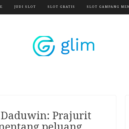
E
JUDI SLOT
SLOT GRATIS
SLOT GAMPANG ME
Daduwin: Prajurit
nentang peluang