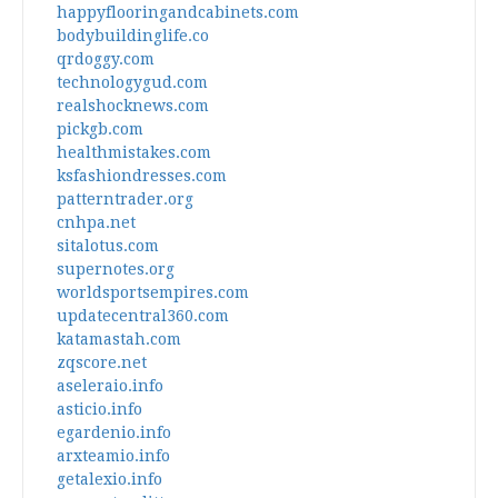
happyflooringandcabinets.com
bodybuildinglife.co
qrdoggy.com
technologygud.com
realshocknews.com
pickgb.com
healthmistakes.com
ksfashiondresses.com
patterntrader.org
cnhpa.net
sitalotus.com
supernotes.org
worldsportsempires.com
updatecentral360.com
katamastah.com
zqscore.net
aseleraio.info
asticio.info
egardenio.info
arxteamio.info
getalexio.info