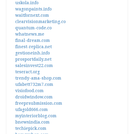
uskola.info
wagonpaints.info
waitfornext.com
clearvisionmarketing.co
quantum-code.co
whatnews.me
final-dream.com
finest-replica.net
gestioneinh.info
prosportdaily.net
salesinvest22.com
teseract.org
trendy-ama-shop.com
ufabett732m7.com
visiofood.com
droidwindow.com
freeprsubmission.com
ufagold666.com
myinteriorblog.com
bnewsindia.com
techiepick.com