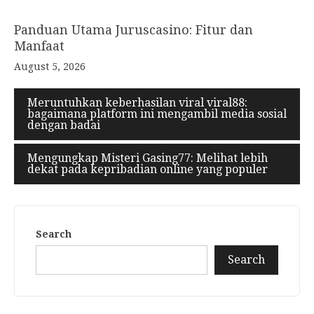
Panduan Utama Juruscasino: Fitur dan
Manfaat
August 5, 2026
Meruntuhkan keberhasilan viral viral88:
bagaimana platform ini mengambil media sosial
dengan badai
Mengungkap Misteri Gasing77: Melihat lebih
dekat pada kepribadian online yang populer
Search
Search