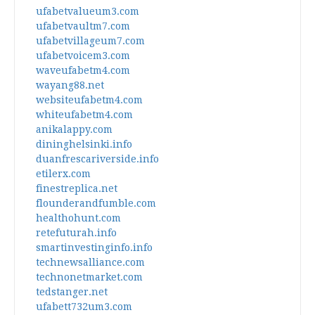
ufabetvalueum3.com
ufabetvaultm7.com
ufabetvillageum7.com
ufabetvoicem3.com
waveufabetm4.com
wayang88.net
websiteufabetm4.com
whiteufabetm4.com
anikalappy.com
dininghelsinki.info
duanfrescariverside.info
etilerx.com
finestreplica.net
flounderandfumble.com
healthohunt.com
retefuturah.info
smartinvestinginfo.info
technewsalliance.com
technonetmarket.com
tedstanger.net
ufabett732um3.com