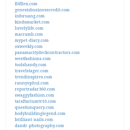
fitfllex.com
genesisbusinesscredit.com
inforuang.com
kindsmarket.com
luvelylife.com
macramb.com
mypet-diary.com
oxweekly.com
panamacitydeckcontractors.com
westfashions.com
toolshandy.com
travelstager.com
trendinspires.com
rannyephul.com
reportradar360.com
swaggyfashion.com
taraftariumtv10.com
questionquery.com
bodybuildinglegend.com
brilliant-nails.com
dandr-photography.com