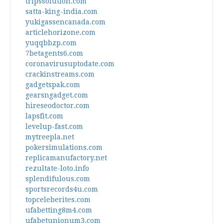
tripssolution.com
satta-king-india.com
yukigassencanada.com
articlehorizone.com
yuqqbbzp.com
7betagents6.com
coronavirusuptodate.com
crackinstreams.com
gadgetspak.com
gearsngadget.com
hireseodoctor.com
lapsfit.com
levelup-fast.com
mytreepla.net
pokersimulations.com
replicamanufactory.net
rezultate-loto.info
splendifulous.com
sportsrecords4u.com
topceleberites.com
ufabetting8m4.com
ufabetunionum3.com