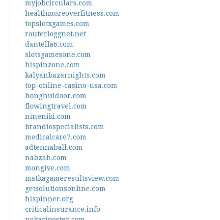
myjobcirculars.com
healthmoreoverfitness.com
topslotxgames.com
routerloggnet.net
dantella6.com
slotsgamesone.com
hispinzone.com
kalyanbazarnights.com
top-online-casino-usa.com
honghuidoor.com
flowingtravel.com
nineniki.com
brandiospecialists.com
medicalcare7.com
adtennaball.com
nabzah.com
mongive.com
matkagameresultsview.com
getsolutionsonline.com
hispinner.org
criticalinsurance.info
nokariposter.com