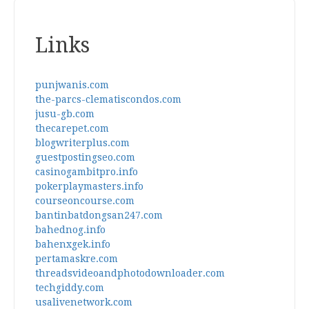
Links
punjwanis.com
the-parcs-clematiscondos.com
jusu-gb.com
thecarepet.com
blogwriterplus.com
guestpostingseo.com
casinogambitpro.info
pokerplaymasters.info
courseoncourse.com
bantinbatdongsan247.com
bahednog.info
bahenxgek.info
pertamaskre.com
threadsvideoandphotodownloader.com
techgiddy.com
usalivenetwork.com