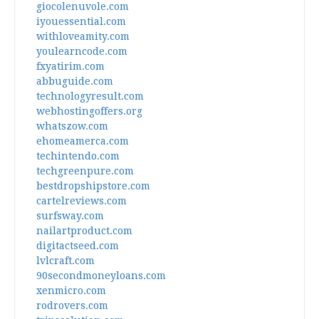
giocolenuvole.com
iyouessential.com
withloveamity.com
youlearncode.com
fxyatirim.com
abbuguide.com
technologyresult.com
webhostingoffers.org
whatszow.com
ehomeamerca.com
techintendo.com
techgreenpure.com
bestdropshipstore.com
cartelreviews.com
surfsway.com
nailartproduct.com
digitactseed.com
lvlcraft.com
90secondmoneyloans.com
xenmicro.com
rodrovers.com