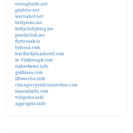
enoughinfo.net
pinhive.net
warnabet.net
bollym4u.me
bolly2tollyblog.me
pandaclub.me
flyttevask.io
byhous.com
hartfordplazahotel.com
m-918kissapk.com
nabavkame.info
gakbiasa.com
iflowerhu.info
chicagocrystalconnection.com
imanabadii.com
trilipohu.info
appruptio.info