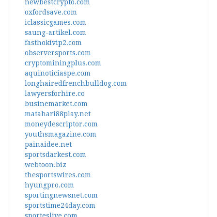
newbestcrypto.com
oxfordsave.com
iclassicgames.com
saung-artikel.com
fasthokivip2.com
observersports.com
cryptominingplus.com
aquinoticiaspe.com
longhairedfrenchbulldog.com
lawyersforhire.co
businemarket.com
matahari88play.net
moneydescriptor.com
youthsmagazine.com
painaidee.net
sportsdarkest.com
webtoon.biz
thesportswires.com
hyungpro.com
sportingnewsnet.com
sportstime24day.com
sporteslive.com