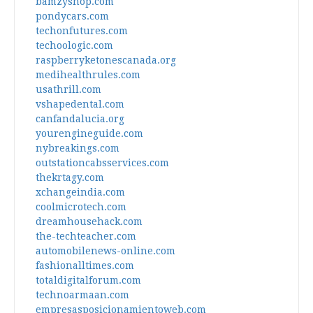
bamzyshop.com
pondycars.com
techonfutures.com
techoologic.com
raspberryketonescanada.org
medihealthrules.com
usathrill.com
vshapedental.com
canfandalucia.org
yourengineguide.com
nybreakings.com
outstationcabsservices.com
thekrtagy.com
xchangeindia.com
coolmicrotech.com
dreamhousehack.com
the-techteacher.com
automobilenews-online.com
fashionalltimes.com
totaldigitalforum.com
technoarmaan.com
empresasposicionamientoweb.com