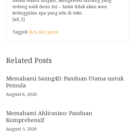
dalam waktu singkat. Mengawasi bintang yang
sedang naik daun ini – Anda tidak akan mau
ketinggalan apa yang ada di toko.
[ad_2]
Tagged
slot
,
slot gacor
Post
Related Posts
navigation
Memahami Saung4D: Panduan Utama untuk
Pemula
August 6, 2026
Memahami Ahlicasino: Panduan
Komprehensif
August 5, 2026