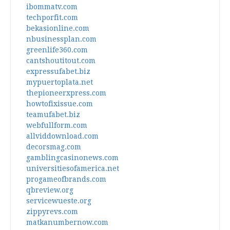
ibommatv.com
techporfit.com
bekasionline.com
nbusinessplan.com
greenlife360.com
cantshoutitout.com
expressufabet.biz
mypuertoplata.net
thepioneerxpress.com
howtofixissue.com
teamufabet.biz
webfullform.com
allviddownload.com
decorsmag.com
gamblingcasinonews.com
universitiesofamerica.net
progameofbrands.com
qbreview.org
servicewueste.org
zippyrevs.com
matkanumbernow.com