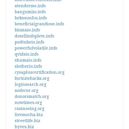
atenderme.info
bangumiio.info
bekosunhu.info
beneficialgrandiose.info
blomaio.info
dosellinfoplete.info
podtubeio.info
powerfulvolatile.info
qvidsio.info
shumaio.info
slotherio.info
cysapluscertification.org
fortnitehacks.org
loginsearch.org
aodecor.org
donorsmatch.org
nowtimes.org
casinoeing.org
livemocha.biz
streetlife.biz
hyves.biz