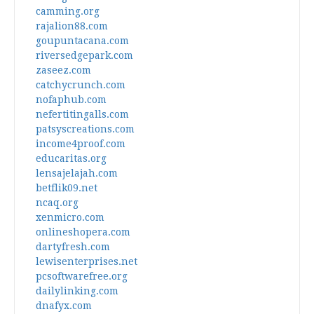
camming.org
rajalion88.com
goupuntacana.com
riversedgepark.com
zaseez.com
catchycrunch.com
nofaphub.com
nefertitingalls.com
patsyscreations.com
income4proof.com
educaritas.org
lensajelajah.com
betflik09.net
ncaq.org
xenmicro.com
onlineshopera.com
dartyfresh.com
lewisenterprises.net
pcsoftwarefree.org
dailylinking.com
dnafyx.com