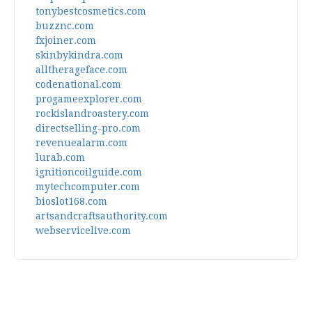
tonybestcosmetics.com
buzznc.com
fxjoiner.com
skinbykindra.com
alltherageface.com
codenational.com
progameexplorer.com
rockislandroastery.com
directselling-pro.com
revenuealarm.com
lurab.com
ignitioncoilguide.com
mytechcomputer.com
bioslot168.com
artsandcraftsauthority.com
webservicelive.com