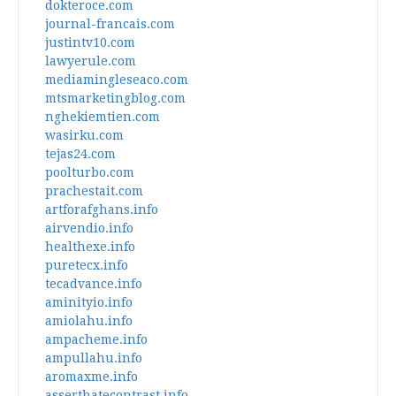
dokteroce.com
journal-francais.com
justintv10.com
lawyerule.com
mediamingleseaco.com
mtsmarketingblog.com
nghekiemtien.com
wasirku.com
tejas24.com
poolturbo.com
prachestait.com
artforafghans.info
airvendio.info
healthexe.info
puretecx.info
tecadvance.info
aminityio.info
amiolahu.info
ampacheme.info
ampullahu.info
aromaxme.info
asserthatecontrast.info