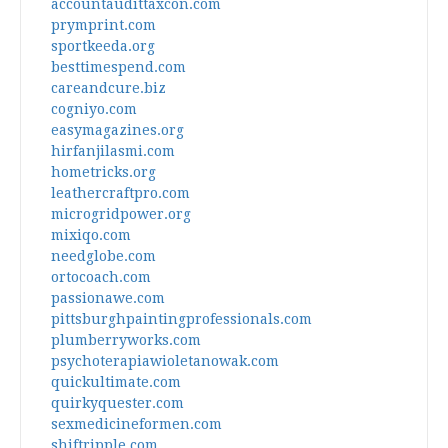
accountaudittaxcon.com
prymprint.com
sportkeeda.org
besttimespend.com
careandcure.biz
cogniyo.com
easymagazines.org
hirfanjilasmi.com
hometricks.org
leathercraftpro.com
microgridpower.org
mixiqo.com
needglobe.com
ortocoach.com
passionawe.com
pittsburghpaintingprofessionals.com
plumberryworks.com
psychoterapiawioletanowak.com
quickultimate.com
quirkyquester.com
sexmedicineformen.com
shiftripple.com