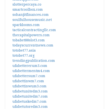
slotterpercaya.co
smartcoolbox.com
sohanjitfinances.com
soulfulhousemusic.net
sparklooms.com
tacticalcontractingllc.com
thecapitalpowers.com
tobabet88slot3.com
todayscurrentnews.com
totobet77.asia
totobet77.org
trendingpublication.com
ufabettererum3.com
ufabettermentm4.com
ufabettersum7.com
ufabettinwm7.com
ufabettinwum3.com
ufabetunitedm3.com
ufabetunitedm7.com
ufabetuskedm7.com
ufabetutoredm3.com