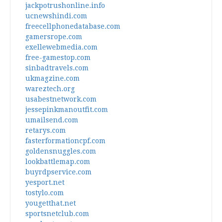
jackpotrushonline.info
ucnewshindi.com
freecellphonedatabase.com
gamersrope.com
exellewebmedia.com
free-gamestop.com
sinbadtravels.com
ukmagzine.com
wareztech.org
usabestnetwork.com
jessepinkmanoutfit.com
umailsend.com
retarys.com
fasterformationcpf.com
goldensnuggles.com
lookbattlemap.com
buyrdpservice.com
yesport.net
tostylo.com
yougetthat.net
sportsnetclub.com