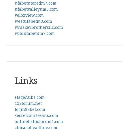
ufabetutoredm7.com
ufabetvalleyum3.com
veloxview.com
westufabetm3.com
whiskeybrothersllc.com
wildufabetum7.com
Links
stagehubs.com
1x2forum.net
login99bet.com
secretcourtesans.com
onlinebahisforum1.com
chicagoheadline.com