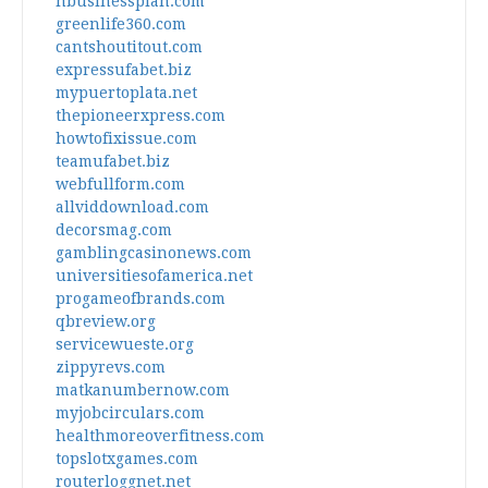
nbusinessplan.com
greenlife360.com
cantshoutitout.com
expressufabet.biz
mypuertoplata.net
thepioneerxpress.com
howtofixissue.com
teamufabet.biz
webfullform.com
allviddownload.com
decorsmag.com
gamblingcasinonews.com
universitiesofamerica.net
progameofbrands.com
qbreview.org
servicewueste.org
zippyrevs.com
matkanumbernow.com
myjobcirculars.com
healthmoreoverfitness.com
topslotxgames.com
routerloggnet.net