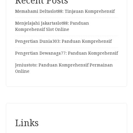
Recent Posts
Memahami Deltaslot88: Tinjauan Komprehensif
Menjelajahi Jakartaslot88: Panduan
Komprehensif Slot Online
Pengertian Dunia303: Panduan Komprehensif
Pengertian Dewanaga77: Panduan Komprehensif
Jeniustoto: Panduan Komprehensif Permainan
Online
Links