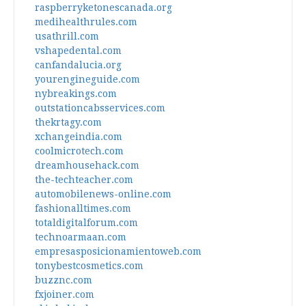
raspberryketonescanada.org
medihealthrules.com
usathrill.com
vshapedental.com
canfandalucia.org
yourengineguide.com
nybreakings.com
outstationcabsservices.com
thekrtagy.com
xchangeindia.com
coolmicrotech.com
dreamhousehack.com
the-techteacher.com
automobilenews-online.com
fashionalltimes.com
totaldigitalforum.com
technoarmaan.com
empresasposicionamientoweb.com
tonybestcosmetics.com
buzznc.com
fxjoiner.com