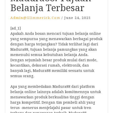
Belanja Terbesar
Admin@glimmerick.com
/
June 24, 2025
[ad_1]
Apakah Anda bosan mencari tujuan belanja online
yang sempurna yang menawarkan berbagai produk
dengan harga terjangkau? Tidak terlihat lagi dari
Madura88, tujuan belanja pamungkas yang akan
memenuhi semua kebutuhan belanja Anda.
Dengan sejumlah besar produk mulai dari mode,
kecantikan, dekorasi rumah, elektronik, dan
banyak lagi, Madura88 memiliki sesuatu untuk
semua orang.
Apa yang membedakan Madura88 dari platform
belanja online lainnya adalah komitmennya untuk
menawarkan produk berkualitas tinggi dengan
harga kompetitif. Dengan tim pembeli ahli yang
terus -menerus menjelajahi pasar untuk tren