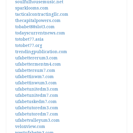
soulfulhousemusic.net
sparklooms.com
tacticalcontractingllc.com
thecapitalpowers.com
tobabet88slot3.com
todayscurrentnews.com
totobet77.asia
totobet77.org
trendingpublication.com
ufabettererum3.com
ufabettermentm4.com
ufabettersum7.com
ufabettinwm7.com
ufabettinwum3.com
ufabetunitedm3.com
ufabetunitedm7.com
ufabetuskedm7.com
ufabetutoredm3.com
ufabetutoredm7.com
ufabetvalleyum3.com
veloxview.com
westufabetm3.com