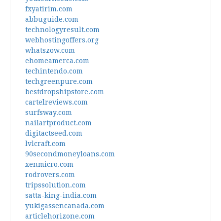
fxyatirim.com
abbuguide.com
technologyresult.com
webhostingoffers.org
whatszow.com
ehomeamerca.com
techintendo.com
techgreenpure.com
bestdropshipstore.com
cartelreviews.com
surfsway.com
nailartproduct.com
digitactseed.com
lvlcraft.com
90secondmoneyloans.com
xenmicro.com
rodrovers.com
tripssolution.com
satta-king-india.com
yukigassencanada.com
articlehorizone.com