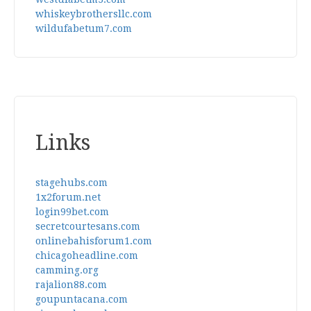
whiskeybrothersllc.com
wildufabetum7.com
Links
stagehubs.com
1x2forum.net
login99bet.com
secretcourtesans.com
onlinebahisforum1.com
chicagoheadline.com
camming.org
rajalion88.com
goupuntacana.com