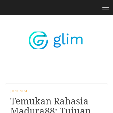
Judi Slot
Temukan Rahasia
Madura88: Tujuan