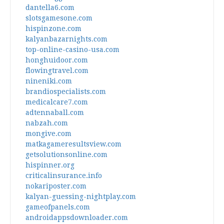
dantella6.com
slotsgamesone.com
hispinzone.com
kalyanbazarnights.com
top-online-casino-usa.com
honghuidoor.com
flowingtravel.com
nineniki.com
brandiospecialists.com
medicalcare7.com
adtennaball.com
nabzah.com
mongive.com
matkagameresultsview.com
getsolutionsonline.com
hispinner.org
criticalinsurance.info
nokariposter.com
kalyan-guessing-nightplay.com
gameofpanels.com
androidappsdownloader.com