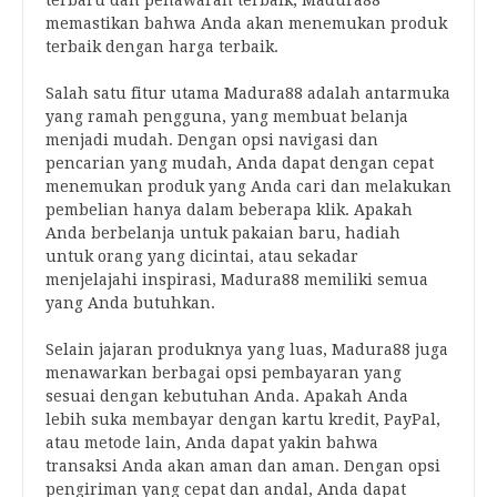
terbaru dan penawaran terbaik, Madura88
memastikan bahwa Anda akan menemukan produk
terbaik dengan harga terbaik.
Salah satu fitur utama Madura88 adalah antarmuka
yang ramah pengguna, yang membuat belanja
menjadi mudah. Dengan opsi navigasi dan
pencarian yang mudah, Anda dapat dengan cepat
menemukan produk yang Anda cari dan melakukan
pembelian hanya dalam beberapa klik. Apakah
Anda berbelanja untuk pakaian baru, hadiah
untuk orang yang dicintai, atau sekadar
menjelajahi inspirasi, Madura88 memiliki semua
yang Anda butuhkan.
Selain jajaran produknya yang luas, Madura88 juga
menawarkan berbagai opsi pembayaran yang
sesuai dengan kebutuhan Anda. Apakah Anda
lebih suka membayar dengan kartu kredit, PayPal,
atau metode lain, Anda dapat yakin bahwa
transaksi Anda akan aman dan aman. Dengan opsi
pengiriman yang cepat dan andal, Anda dapat