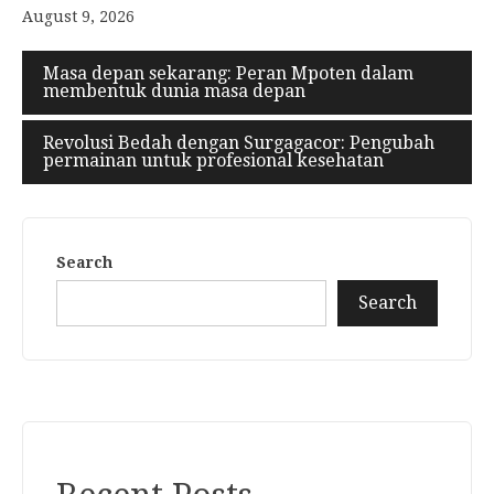
August 9, 2026
Masa depan sekarang: Peran Mpoten dalam
membentuk dunia masa depan
Revolusi Bedah dengan Surgagacor: Pengubah
permainan untuk profesional kesehatan
Search
Search