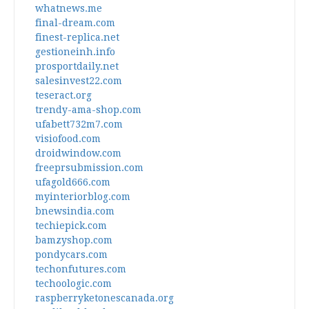
whatnews.me
final-dream.com
finest-replica.net
gestioneinh.info
prosportdaily.net
salesinvest22.com
teseract.org
trendy-ama-shop.com
ufabett732m7.com
visiofood.com
droidwindow.com
freeprsubmission.com
ufagold666.com
myinteriorblog.com
bnewsindia.com
techiepick.com
bamzyshop.com
pondycars.com
techonfutures.com
techoologic.com
raspberryketonescanada.org