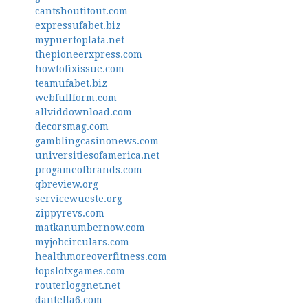
cantshoutitout.com
expressufabet.biz
mypuertoplata.net
thepioneerxpress.com
howtofixissue.com
teamufabet.biz
webfullform.com
allviddownload.com
decorsmag.com
gamblingcasinonews.com
universitiesofamerica.net
progameofbrands.com
qbreview.org
servicewueste.org
zippyrevs.com
matkanumbernow.com
myjobcirculars.com
healthmoreoverfitness.com
topslotxgames.com
routerloggnet.net
dantella6.com