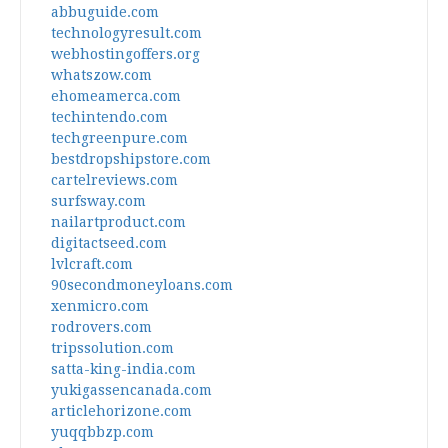
abbuguide.com
technologyresult.com
webhostingoffers.org
whatszow.com
ehomeamerca.com
techintendo.com
techgreenpure.com
bestdropshipstore.com
cartelreviews.com
surfsway.com
nailartproduct.com
digitactseed.com
lvlcraft.com
90secondmoneyloans.com
xenmicro.com
rodrovers.com
tripssolution.com
satta-king-india.com
yukigassencanada.com
articlehorizone.com
yuqqbbzp.com