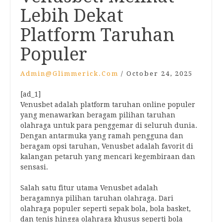
Lebih Dekat
Platform Taruhan
Populer
Admin@glimmerick.com
/
October 24, 2025
[ad_1]
Venusbet adalah platform taruhan online populer
yang menawarkan beragam pilihan taruhan
olahraga untuk para penggemar di seluruh dunia.
Dengan antarmuka yang ramah pengguna dan
beragam opsi taruhan, Venusbet adalah favorit di
kalangan petaruh yang mencari kegembiraan dan
sensasi.
Salah satu fitur utama Venusbet adalah
beragamnya pilihan taruhan olahraga. Dari
olahraga populer seperti sepak bola, bola basket,
dan tenis hingga olahraga khusus seperti bola