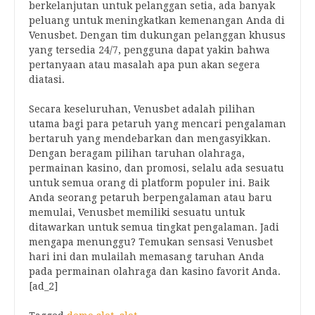
berkelanjutan untuk pelanggan setia, ada banyak
peluang untuk meningkatkan kemenangan Anda di
Venusbet. Dengan tim dukungan pelanggan khusus
yang tersedia 24/7, pengguna dapat yakin bahwa
pertanyaan atau masalah apa pun akan segera
diatasi.
Secara keseluruhan, Venusbet adalah pilihan
utama bagi para petaruh yang mencari pengalaman
bertaruh yang mendebarkan dan mengasyikkan.
Dengan beragam pilihan taruhan olahraga,
permainan kasino, dan promosi, selalu ada sesuatu
untuk semua orang di platform populer ini. Baik
Anda seorang petaruh berpengalaman atau baru
memulai, Venusbet memiliki sesuatu untuk
ditawarkan untuk semua tingkat pengalaman. Jadi
mengapa menunggu? Temukan sensasi Venusbet
hari ini dan mulailah memasang taruhan Anda
pada permainan olahraga dan kasino favorit Anda.
[ad_2]