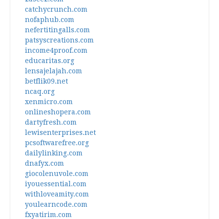
catchycrunch.com
nofaphub.com
nefertitingalls.com
patsyscreations.com
income4proof.com
educaritas.org
lensajelajah.com
betflik09.net
ncaq.org
xenmicro.com
onlineshopera.com
dartyfresh.com
lewisenterprises.net
pcsoftwarefree.org
dailylinking.com
dnafyx.com
giocolenuvole.com
iyouessential.com
withloveamity.com
youlearncode.com
fxyatirim.com