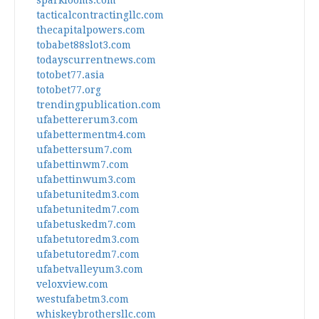
sparklooms.com
tacticalcontractingllc.com
thecapitalpowers.com
tobabet88slot3.com
todayscurrentnews.com
totobet77.asia
totobet77.org
trendingpublication.com
ufabettererum3.com
ufabettermentm4.com
ufabettersum7.com
ufabettinwm7.com
ufabettinwum3.com
ufabetunitedm3.com
ufabetunitedm7.com
ufabetuskedm7.com
ufabetutoredm3.com
ufabetutoredm7.com
ufabetvalleyum3.com
veloxview.com
westufabetm3.com
whiskeybrothersllc.com