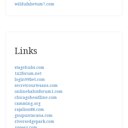
wildufabetum7.com
Links
stagehubs.com
1x2forum.net
login99bet.com
secretcourtesans.com
onlinebahisforum1.com
chicagoheadline.com
camming.org
rajalion88.com
goupuntacana.com
riversedgepark.com
zaseez.com