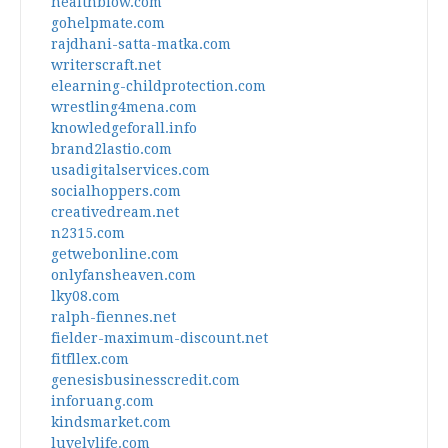
healthblow.com
gohelpmate.com
rajdhani-satta-matka.com
writerscraft.net
elearning-childprotection.com
wrestling4mena.com
knowledgeforall.info
brand2lastio.com
usadigitalservices.com
socialhoppers.com
creativedream.net
n2315.com
getwebonline.com
onlyfansheaven.com
lky08.com
ralph-fiennes.net
fielder-maximum-discount.net
fitfllex.com
genesisbusinesscredit.com
inforuang.com
kindsmarket.com
luvelylife.com