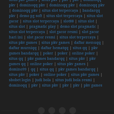
pkv
|
dominoqq pkv
|
dominoqq pkv
|
dominoqq pkv
|
dominoqq pkv
|
situs slot terpercaya
|
bandarqq
pkv
|
demo pg soft
|
situs slot terpercaya
|
situs slot
gacor
|
situs slot terpercaya
|
slot88
|
situs slot
|
situs slot
|
pragmatic play
|
demo slot pragmatic
|
situs slot terpercaya
|
slot gacor resmi
|
slot gacor
hari ini
|
slot gacor resmi
|
situs slot terpercaya
|
situs pkv games
|
situs pkv games
|
daftar menuqq
|
daftar murniqq
|
daftar hematqq
|
situs qq
|
pkv
games bandarqq
|
poker
|
poker
|
online poker
|
situs qq
|
pkv games bandarqq
|
situs pkv
|
pkv
games qq
|
online poker
|
situs pkv games
|
domino99
|
qq
|
situs qq
|
pkv games bandarqq
|
situs pkv
|
poker
|
online poker
|
situs pkv games
|
sbobet login
|
judi bola
|
situs judi bola resmi
|
dominoqq
|
pkv
|
situs pkv
|
pkv
|
pkv
|
pkv games