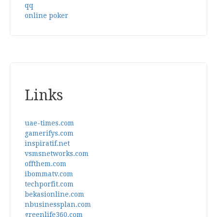
qq
online poker
Links
uae-times.com
gamerifys.com
inspiratif.net
vsmsnetworks.com
offthem.com
ibommatv.com
techporfit.com
bekasionline.com
nbusinessplan.com
greenlife360.com