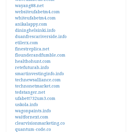
wayang88.net
websiteufabetm4.com
whiteufabetm4.com
anikalappy.com
dininghelsinki.info
duanfrescariverside.info
etilerx.com
finestreplica.net
flounderandfumble.com
healthohunt.com
retefuturah.info
smartinvestinginfo.info
technewsalliance.com
technonetmarket.com
tedstanger.net
ufabett732um3.com
uskola.info
wagonpaints.info
waitfornext.com
clearvisionmarketing.co
quantum-code.co