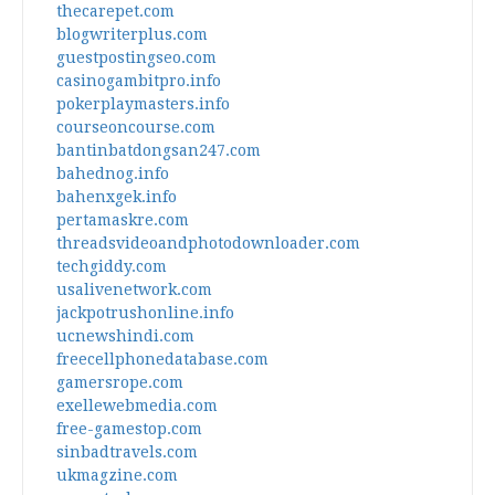
thecarepet.com
blogwriterplus.com
guestpostingseo.com
casinogambitpro.info
pokerplaymasters.info
courseoncourse.com
bantinbatdongsan247.com
bahednog.info
bahenxgek.info
pertamaskre.com
threadsvideoandphotodownloader.com
techgiddy.com
usalivenetwork.com
jackpotrushonline.info
ucnewshindi.com
freecellphonedatabase.com
gamersrope.com
exellewebmedia.com
free-gamestop.com
sinbadtravels.com
ukmagzine.com