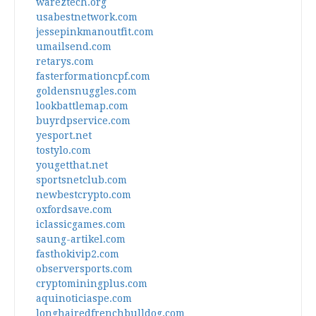
wareztech.org
usabestnetwork.com
jessepinkmanoutfit.com
umailsend.com
retarys.com
fasterformationcpf.com
goldensnuggles.com
lookbattlemap.com
buyrdpservice.com
yesport.net
tostylo.com
yougetthat.net
sportsnetclub.com
newbestcrypto.com
oxfordsave.com
iclassicgames.com
saung-artikel.com
fasthokivip2.com
observersports.com
cryptominingplus.com
aquinoticiaspe.com
longhairedfrenchbulldog.com