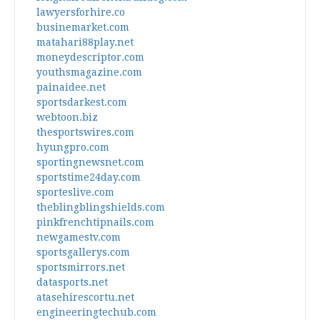
lawyersforhire.co
businemarket.com
matahari88play.net
moneydescriptor.com
youthsmagazine.com
painaidee.net
sportsdarkest.com
webtoon.biz
thesportswires.com
hyungpro.com
sportingnewsnet.com
sportstime24day.com
sporteslive.com
theblingblingshields.com
pinkfrenchtipnails.com
newgamestv.com
sportsgallerys.com
sportsmirrors.net
datasports.net
atasehirescortu.net
engineeringtechub.com