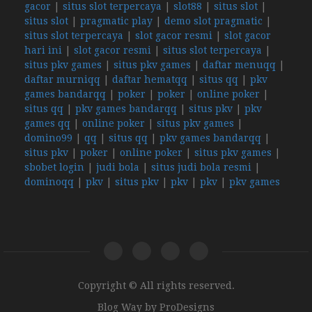
gacor
|
situs slot terpercaya
|
slot88
|
situs slot
|
situs slot
|
pragmatic play
|
demo slot pragmatic
|
situs slot terpercaya
|
slot gacor resmi
|
slot gacor
hari ini
|
slot gacor resmi
|
situs slot terpercaya
|
situs pkv games
|
situs pkv games
|
daftar menuqq
|
daftar murniqq
|
daftar hematqq
|
situs qq
|
pkv
games bandarqq
|
poker
|
poker
|
online poker
|
situs qq
|
pkv games bandarqq
|
situs pkv
|
pkv
games qq
|
online poker
|
situs pkv games
|
domino99
|
qq
|
situs qq
|
pkv games bandarqq
|
situs pkv
|
poker
|
online poker
|
situs pkv games
|
sbobet login
|
judi bola
|
situs judi bola resmi
|
dominoqq
|
pkv
|
situs pkv
|
pkv
|
pkv
|
pkv games
Copyright © All rights reserved.
Blog Way by
ProDesigns