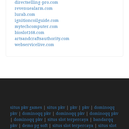
directselling-pro.com
revenuealarm.com
lurab.com
ignitioncoilguide.com
mytechcomputer.com
bioslot168.com
artsandcraftsauthority.com
webservicelive.com
situs pkv games
|
situs pkv
|
pkv
|
pkv
|
dominoqq
pkv
|
dominoqq pkv
|
dominoqq pkv
|
dominoqq pkv
|
dominoqq pkv
|
situs slot terpercaya
|
bandarqq
pkv
|
demo pg soft
|
situs slot terpercaya
|
situs slot