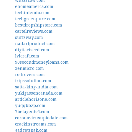
whatszow.com
ehomeamerca.com
techintendo.com
techgreenpure.com
bestdropshipstore.com
cartelreviews.com
surfsway.com
nailartproduct.com
digitactseed.com
lvlcraft.com
90secondmoneyloans.com
xenmicro.com
rodrovers.com
tripssolution.com
satta-king-india.com
yukigassencanada.com
articlehorizone.com
yuqqbbzp.com
7betagents6.com
coronavirusuptodate.com
crackinstreams.com
gadgetspak.com