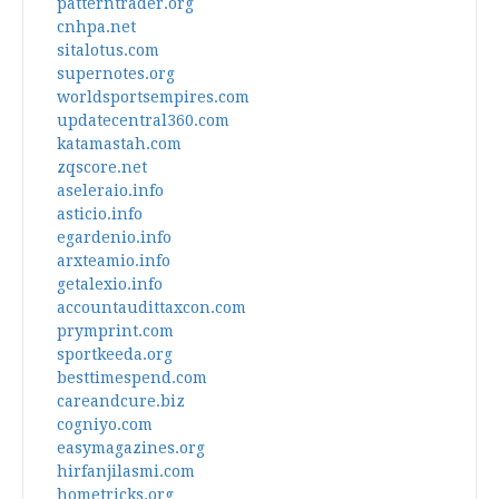
patterntrader.org
cnhpa.net
sitalotus.com
supernotes.org
worldsportsempires.com
updatecentral360.com
katamastah.com
zqscore.net
aseleraio.info
asticio.info
egardenio.info
arxteamio.info
getalexio.info
accountaudittaxcon.com
prymprint.com
sportkeeda.org
besttimespend.com
careandcure.biz
cogniyo.com
easymagazines.org
hirfanjilasmi.com
hometricks.org