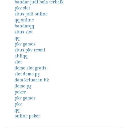
bandar judi bola terbaik
pkv slot
situs judi online
qq online
bandarqq
situs slot
qq
pkv games
situs pkv resmi
ahliqq
slot
demo slot gratis
slot demo pg
data keluaran hk
demo pg
poker
pkv games
pkv
qq
online poker