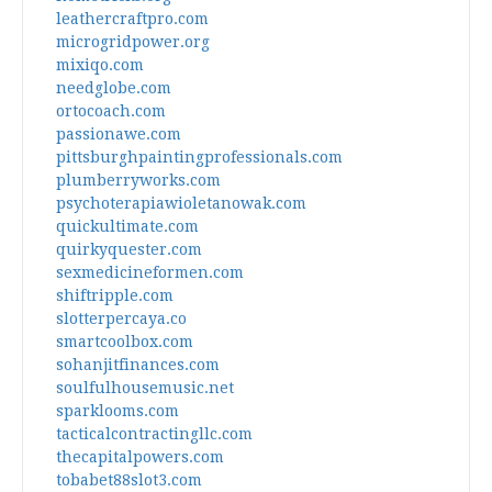
leathercraftpro.com
microgridpower.org
mixiqo.com
needglobe.com
ortocoach.com
passionawe.com
pittsburghpaintingprofessionals.com
plumberryworks.com
psychoterapiawioletanowak.com
quickultimate.com
quirkyquester.com
sexmedicineformen.com
shiftripple.com
slotterpercaya.co
smartcoolbox.com
sohanjitfinances.com
soulfulhousemusic.net
sparklooms.com
tacticalcontractingllc.com
thecapitalpowers.com
tobabet88slot3.com