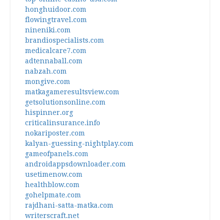
honghuidoor.com
flowingtravel.com
nineniki.com
brandiospecialists.com
medicalcare7.com
adtennaball.com
nabzah.com
mongive.com
matkagameresultsview.com
getsolutionsonline.com
hispinner.org
criticalinsurance.info
nokariposter.com
kalyan-guessing-nightplay.com
gameofpanels.com
androidappsdownloader.com
usetimenow.com
healthblow.com
gohelpmate.com
rajdhani-satta-matka.com
writerscraft.net