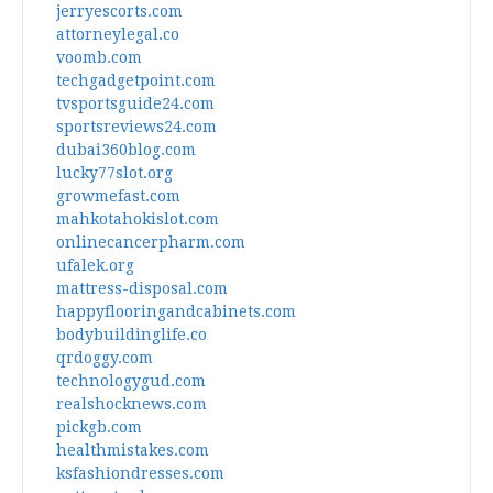
jerryescorts.com
attorneylegal.co
voomb.com
techgadgetpoint.com
tvsportsguide24.com
sportsreviews24.com
dubai360blog.com
lucky77slot.org
growmefast.com
mahkotahokislot.com
onlinecancerpharm.com
ufalek.org
mattress-disposal.com
happyflooringandcabinets.com
bodybuildinglife.co
qrdoggy.com
technologygud.com
realshocknews.com
pickgb.com
healthmistakes.com
ksfashiondresses.com