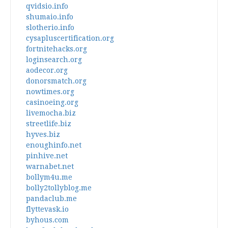
qvidsio.info
shumaio.info
slotherio.info
cysapluscertification.org
fortnitehacks.org
loginsearch.org
aodecor.org
donorsmatch.org
nowtimes.org
casinoeing.org
livemocha.biz
streetlife.biz
hyves.biz
enoughinfo.net
pinhive.net
warnabet.net
bollym4u.me
bolly2tollyblog.me
pandaclub.me
flyttevask.io
byhous.com