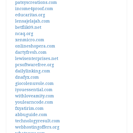
patsyscreations.com
income4proof.com
educaritas.org
lensajelajah.com
betflik09.net
ncaq.org
xenmicro.com
onlineshopera.com
dartyfresh.com
lewisenterprises.net
pcsoftwarefree.org
dailylinking.com
dnafyx.com
giocolenuvole.com
iyouessential.com
withloveamity.com
youlearncode.com
fxyatirim.com
abbuguide.com
technologyresult.com
webhostingoffers.org