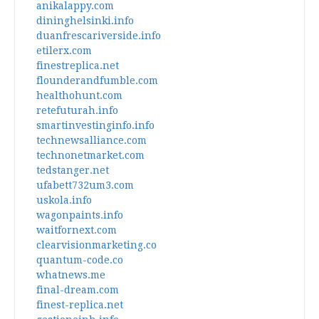
anikalappy.com
dininghelsinki.info
duanfrescariverside.info
etilerx.com
finestreplica.net
flounderandfumble.com
healthohunt.com
retefuturah.info
smartinvestinginfo.info
technewsalliance.com
technonetmarket.com
tedstanger.net
ufabett732um3.com
uskola.info
wagonpaints.info
waitfornext.com
clearvisionmarketing.co
quantum-code.co
whatnews.me
final-dream.com
finest-replica.net