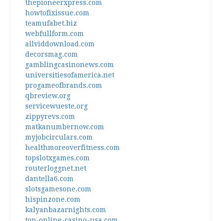
thepioneerxpress.com
howtofixissue.com
teamufabet.biz
webfullform.com
allviddownload.com
decorsmag.com
gamblingcasinonews.com
universitiesofamerica.net
progameofbrands.com
qbreview.org
servicewueste.org
zippyrevs.com
matkanumbernow.com
myjobcirculars.com
healthmoreoverfitness.com
topslotxgames.com
routerloggnet.net
dantella6.com
slotsgamesone.com
hispinzone.com
kalyanbazarnights.com
top-online-casino-usa.com