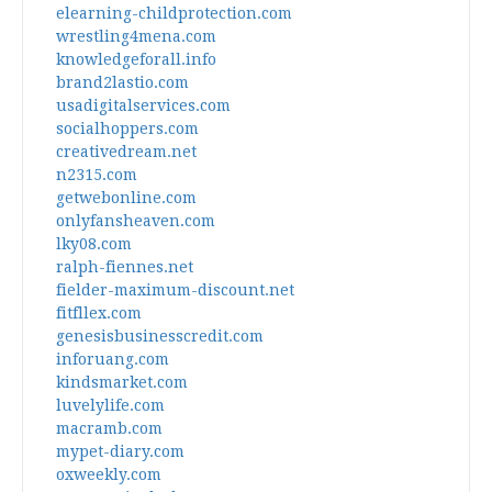
elearning-childprotection.com
wrestling4mena.com
knowledgeforall.info
brand2lastio.com
usadigitalservices.com
socialhoppers.com
creativedream.net
n2315.com
getwebonline.com
onlyfansheaven.com
lky08.com
ralph-fiennes.net
fielder-maximum-discount.net
fitfllex.com
genesisbusinesscredit.com
inforuang.com
kindsmarket.com
luvelylife.com
macramb.com
mypet-diary.com
oxweekly.com