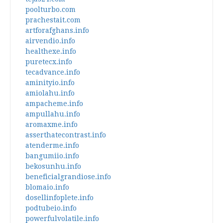
poolturbo.com
prachestait.com
artforafghans.info
airvendio.info
healthexe.info
puretecx.info
tecadvance.info
aminityio.info
amiolahu.info
ampacheme.info
ampullahu.info
aromaxme.info
asserthatecontrast.info
atenderme.info
bangumiio.info
bekosunhu.info
beneficialgrandiose.info
blomaio.info
dosellinfoplete.info
podtubeio.info
powerfulvolatile.info