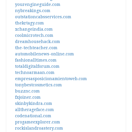
yourengineguide.com
nybreakings.com
outstationcabsservices.com
thekrtagy.com
xchangeindia.com
coolmicrotech.com
dreamhousehack.com
the-techteacher.com
automobilenews-online.com
fashionalltimes.com
totaldigitalforum.com
technoarmaan.com
empresasposicionamientoweb.com
tonybestcosmetics.com
buzznc.com
fxjoiner.com
skinbykindra.com
alltherageface.com
codenational.com
progameexplorer.com
rockislandroastery.com