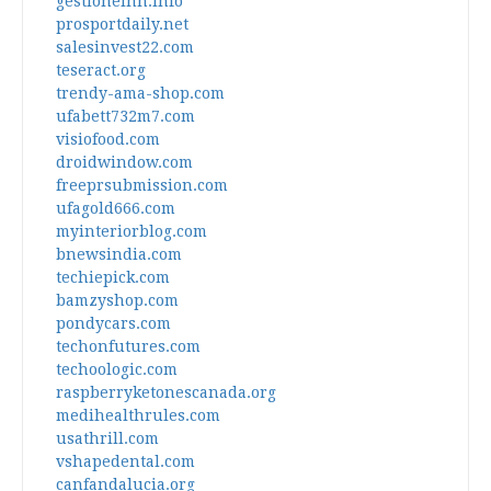
gestioneinh.info
prosportdaily.net
salesinvest22.com
teseract.org
trendy-ama-shop.com
ufabett732m7.com
visiofood.com
droidwindow.com
freeprsubmission.com
ufagold666.com
myinteriorblog.com
bnewsindia.com
techiepick.com
bamzyshop.com
pondycars.com
techonfutures.com
techoologic.com
raspberryketonescanada.org
medihealthrules.com
usathrill.com
vshapedental.com
canfandalucia.org