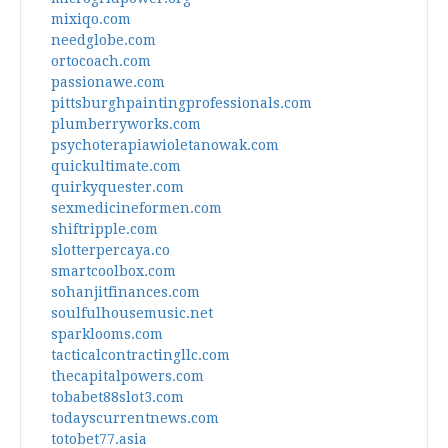
mixiqo.com
needglobe.com
ortocoach.com
passionawe.com
pittsburghpaintingprofessionals.com
plumberryworks.com
psychoterapiawioletanowak.com
quickultimate.com
quirkyquester.com
sexmedicineformen.com
shiftripple.com
slotterpercaya.co
smartcoolbox.com
sohanjitfinances.com
soulfulhousemusic.net
sparklooms.com
tacticalcontractingllc.com
thecapitalpowers.com
tobabet88slot3.com
todayscurrentnews.com
totobet77.asia