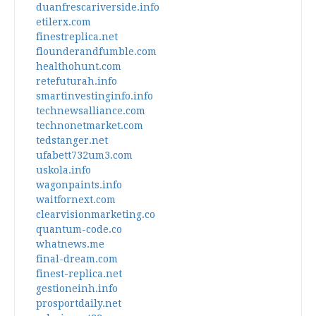
duanfrescariverside.info
etilerx.com
finestreplica.net
flounderandfumble.com
healthohunt.com
retefuturah.info
smartinvestinginfo.info
technewsalliance.com
technonetmarket.com
tedstanger.net
ufabett732um3.com
uskola.info
wagonpaints.info
waitfornext.com
clearvisionmarketing.co
quantum-code.co
whatnews.me
final-dream.com
finest-replica.net
gestioneinh.info
prosportdaily.net