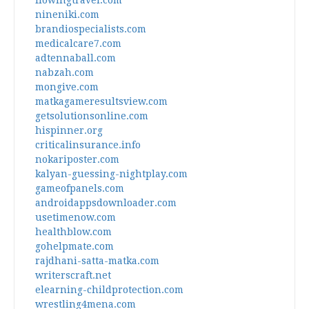
flowingtravel.com
nineniki.com
brandiospecialists.com
medicalcare7.com
adtennaball.com
nabzah.com
mongive.com
matkagameresultsview.com
getsolutionsonline.com
hispinner.org
criticalinsurance.info
nokariposter.com
kalyan-guessing-nightplay.com
gameofpanels.com
androidappsdownloader.com
usetimenow.com
healthblow.com
gohelpmate.com
rajdhani-satta-matka.com
writerscraft.net
elearning-childprotection.com
wrestling4mena.com