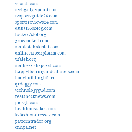
voomb.com
techgadgetpoint.com
tvsportsguide24.com
sportsreviews24.com
dubai360blog.com
lucky77slot.org
growmefast.com
mahkotahokislot.com
onlinecancerpharm.com
ufalek.org
mattress-disposal.com
happyflooringandcabinets.com
bodybuildinglife.co
qrdoggy.com
technologygud.com
realshocknews.com
pickgb.com
healthmistakes.com
ksfashiondresses.com
patterntrader.org
cnhpa.net