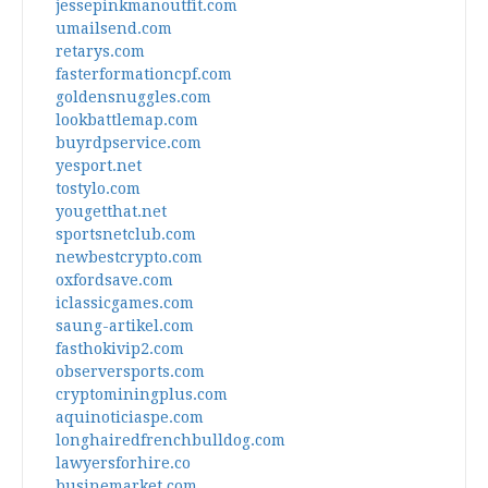
jessepinkmanoutfit.com
umailsend.com
retarys.com
fasterformationcpf.com
goldensnuggles.com
lookbattlemap.com
buyrdpservice.com
yesport.net
tostylo.com
yougetthat.net
sportsnetclub.com
newbestcrypto.com
oxfordsave.com
iclassicgames.com
saung-artikel.com
fasthokivip2.com
observersports.com
cryptominingplus.com
aquinoticiaspe.com
longhairedfrenchbulldog.com
lawyersforhire.co
businemarket.com