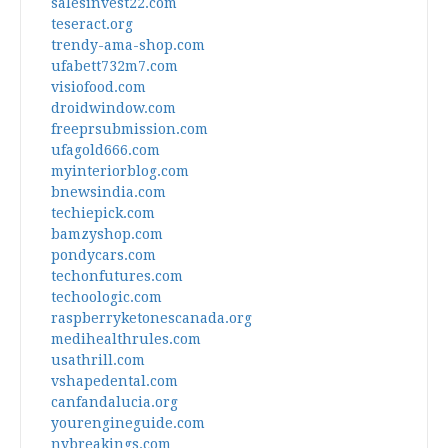
salesinvest22.com
teseract.org
trendy-ama-shop.com
ufabett732m7.com
visiofood.com
droidwindow.com
freeprsubmission.com
ufagold666.com
myinteriorblog.com
bnewsindia.com
techiepick.com
bamzyshop.com
pondycars.com
techonfutures.com
techoologic.com
raspberryketonescanada.org
medihealthrules.com
usathrill.com
vshapedental.com
canfandalucia.org
yourengineguide.com
nybreakings.com