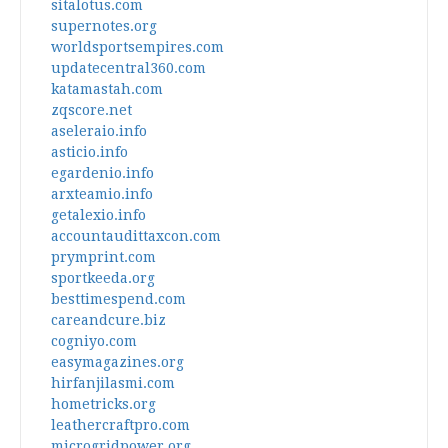
sitalotus.com
supernotes.org
worldsportsempires.com
updatecentral360.com
katamastah.com
zqscore.net
aseleraio.info
asticio.info
egardenio.info
arxteamio.info
getalexio.info
accountaudittaxcon.com
prymprint.com
sportkeeda.org
besttimespend.com
careandcure.biz
cogniyo.com
easymagazines.org
hirfanjilasmi.com
hometricks.org
leathercraftpro.com
microgridpower.org