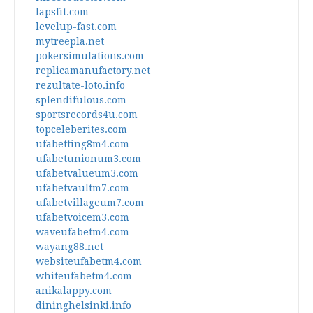
lapsfit.com
levelup-fast.com
mytreepla.net
pokersimulations.com
replicamanufactory.net
rezultate-loto.info
splendifulous.com
sportsrecords4u.com
topceleberites.com
ufabetting8m4.com
ufabetunionum3.com
ufabetvalueum3.com
ufabetvaultm7.com
ufabetvillageum7.com
ufabetvoicem3.com
waveufabetm4.com
wayang88.net
websiteufabetm4.com
whiteufabetm4.com
anikalappy.com
dininghelsinki.info