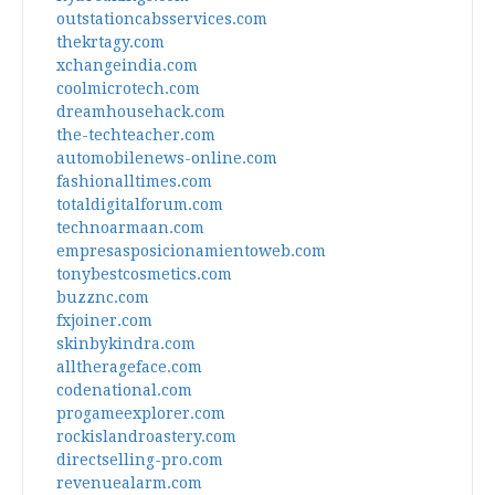
outstationcabsservices.com
thekrtagy.com
xchangeindia.com
coolmicrotech.com
dreamhousehack.com
the-techteacher.com
automobilenews-online.com
fashionalltimes.com
totaldigitalforum.com
technoarmaan.com
empresasposicionamientoweb.com
tonybestcosmetics.com
buzznc.com
fxjoiner.com
skinbykindra.com
alltherageface.com
codenational.com
progameexplorer.com
rockislandroastery.com
directselling-pro.com
revenuealarm.com