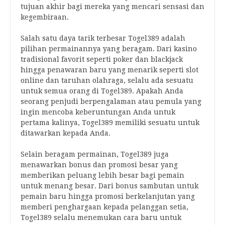
tujuan akhir bagi mereka yang mencari sensasi dan
kegembiraan.
Salah satu daya tarik terbesar Togel389 adalah
pilihan permainannya yang beragam. Dari kasino
tradisional favorit seperti poker dan blackjack
hingga penawaran baru yang menarik seperti slot
online dan taruhan olahraga, selalu ada sesuatu
untuk semua orang di Togel389. Apakah Anda
seorang penjudi berpengalaman atau pemula yang
ingin mencoba keberuntungan Anda untuk
pertama kalinya, Togel389 memiliki sesuatu untuk
ditawarkan kepada Anda.
Selain beragam permainan, Togel389 juga
menawarkan bonus dan promosi besar yang
memberikan peluang lebih besar bagi pemain
untuk menang besar. Dari bonus sambutan untuk
pemain baru hingga promosi berkelanjutan yang
memberi penghargaan kepada pelanggan setia,
Togel389 selalu menemukan cara baru untuk