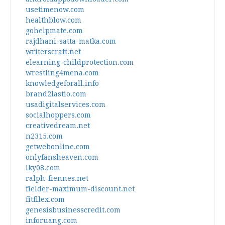
usetimenow.com
healthblow.com
gohelpmate.com
rajdhani-satta-matka.com
writerscraft.net
elearning-childprotection.com
wrestling4mena.com
knowledgeforall.info
brand2lastio.com
usadigitalservices.com
socialhoppers.com
creativedream.net
n2315.com
getwebonline.com
onlyfansheaven.com
lky08.com
ralph-fiennes.net
fielder-maximum-discount.net
fitfllex.com
genesisbusinesscredit.com
inforuang.com