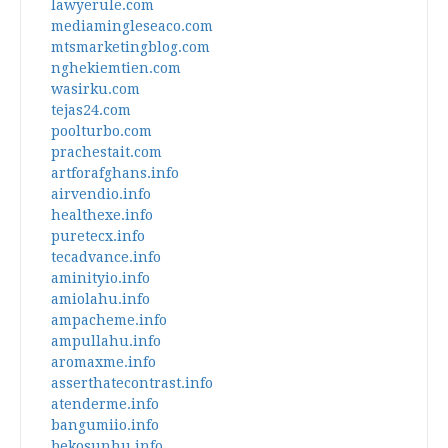
lawyerule.com
mediamingleseaco.com
mtsmarketingblog.com
nghekiemtien.com
wasirku.com
tejas24.com
poolturbo.com
prachestait.com
artforafghans.info
airvendio.info
healthexe.info
puretecx.info
tecadvance.info
aminityio.info
amiolahu.info
ampacheme.info
ampullahu.info
aromaxme.info
asserthatecontrast.info
atenderme.info
bangumiio.info
bekosunhu.info