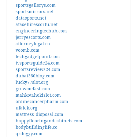
sportsgallerys.com
sportsmirrors.net
datasports.net
atasehirescortu.net
engineeringtechub.com
jerryescorts.com
attorneylegal.co
voomb.com
techgadgetpoint.com
tvsportsguide24.com
sportsreviews24.com
dubai360blog.com
lucky77slot.org
growmefast.com
mahkotahokislot.com
onlinecancerpharm.com
ufalek.org
mattress-disposal.com
happyflooringandcabinets.com
bodybuildinglife.co
qrdoggy.com