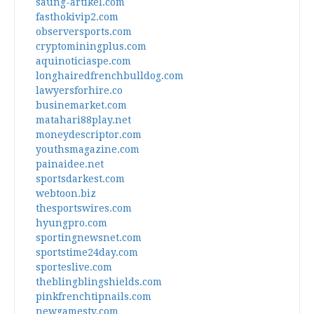
saung-artikel.com
fasthokivip2.com
observersports.com
cryptominingplus.com
aquinoticiaspe.com
longhairedfrenchbulldog.com
lawyersforhire.co
businemarket.com
matahari88play.net
moneydescriptor.com
youthsmagazine.com
painaidee.net
sportsdarkest.com
webtoon.biz
thesportswires.com
hyungpro.com
sportingnewsnet.com
sportstime24day.com
sporteslive.com
theblingblingshields.com
pinkfrenchtipnails.com
newgamestv.com