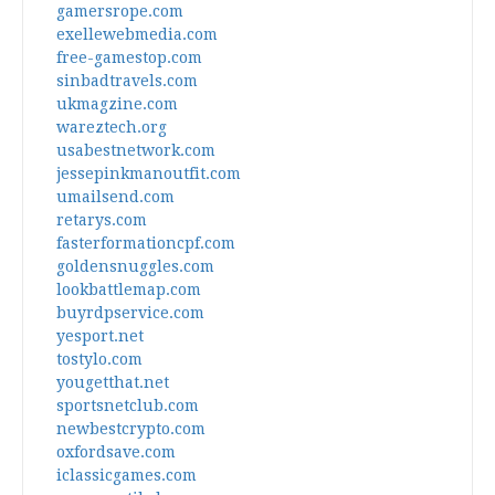
gamersrope.com
exellewebmedia.com
free-gamestop.com
sinbadtravels.com
ukmagzine.com
wareztech.org
usabestnetwork.com
jessepinkmanoutfit.com
umailsend.com
retarys.com
fasterformationcpf.com
goldensnuggles.com
lookbattlemap.com
buyrdpservice.com
yesport.net
tostylo.com
yougetthat.net
sportsnetclub.com
newbestcrypto.com
oxfordsave.com
iclassicgames.com