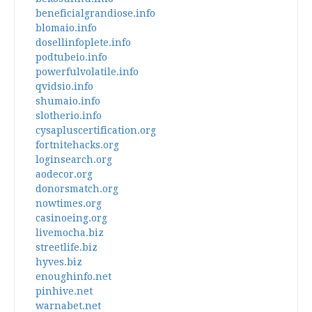
beneficialgrandiose.info
blomaio.info
dosellinfoplete.info
podtubeio.info
powerfulvolatile.info
qvidsio.info
shumaio.info
slotherio.info
cysapluscertification.org
fortnitehacks.org
loginsearch.org
aodecor.org
donorsmatch.org
nowtimes.org
casinoeing.org
livemocha.biz
streetlife.biz
hyves.biz
enoughinfo.net
pinhive.net
warnabet.net