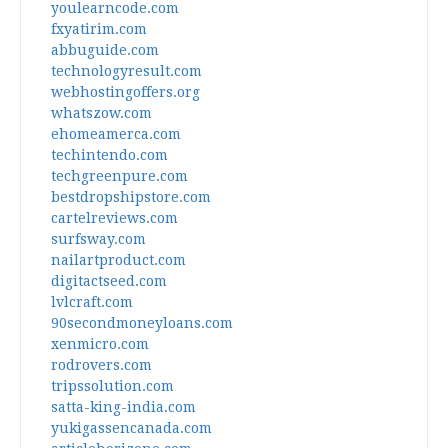
youlearncode.com
fxyatirim.com
abbuguide.com
technologyresult.com
webhostingoffers.org
whatszow.com
ehomeamerca.com
techintendo.com
techgreenpure.com
bestdropshipstore.com
cartelreviews.com
surfsway.com
nailartproduct.com
digitactseed.com
lvlcraft.com
90secondmoneyloans.com
xenmicro.com
rodrovers.com
tripssolution.com
satta-king-india.com
yukigassencanada.com