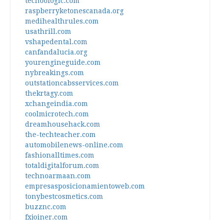
techoologic.com
raspberryketonescanada.org
medihealthrules.com
usathrill.com
vshapedental.com
canfandalucia.org
yourengineguide.com
nybreakings.com
outstationcabsservices.com
thekrtagy.com
xchangeindia.com
coolmicrotech.com
dreamhousehack.com
the-techteacher.com
automobilenews-online.com
fashionalltimes.com
totaldigitalforum.com
technoarmaan.com
empresasposicionamientoweb.com
tonybestcosmetics.com
buzznc.com
fxjoiner.com