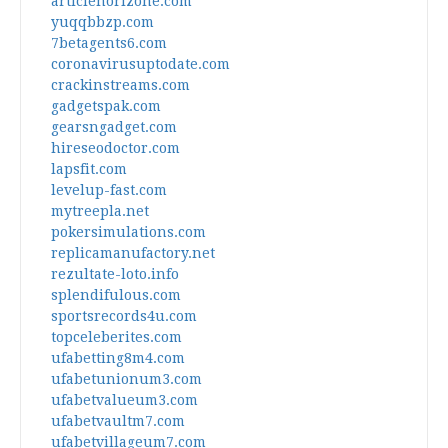
articlehorizone.com
yuqqbbzp.com
7betagents6.com
coronavirusuptodate.com
crackinstreams.com
gadgetspak.com
gearsngadget.com
hireseodoctor.com
lapsfit.com
levelup-fast.com
mytreepla.net
pokersimulations.com
replicamanufactory.net
rezultate-loto.info
splendifulous.com
sportsrecords4u.com
topceleberites.com
ufabetting8m4.com
ufabetunionum3.com
ufabetvalueum3.com
ufabetvaultm7.com
ufabetvillageum7.com