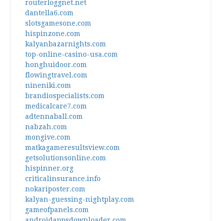
routerloggnet.net
dantella6.com
slotsgamesone.com
hispinzone.com
kalyanbazarnights.com
top-online-casino-usa.com
honghuidoor.com
flowingtravel.com
nineniki.com
brandiospecialists.com
medicalcare7.com
adtennaball.com
nabzah.com
mongive.com
matkagameresultsview.com
getsolutionsonline.com
hispinner.org
criticalinsurance.info
nokariposter.com
kalyan-guessing-nightplay.com
gameofpanels.com
androidappsdownloader.com