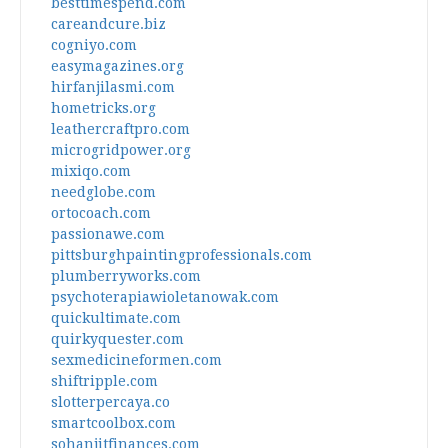
besttimespend.com
careandcure.biz
cogniyo.com
easymagazines.org
hirfanjilasmi.com
hometricks.org
leathercraftpro.com
microgridpower.org
mixiqo.com
needglobe.com
ortocoach.com
passionawe.com
pittsburghpaintingprofessionals.com
plumberryworks.com
psychoterapiawioletanowak.com
quickultimate.com
quirkyquester.com
sexmedicineformen.com
shiftripple.com
slotterpercaya.co
smartcoolbox.com
sohanjitfinances.com