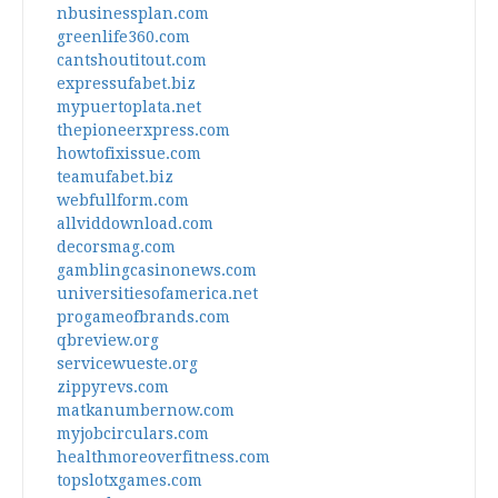
nbusinessplan.com
greenlife360.com
cantshoutitout.com
expressufabet.biz
mypuertoplata.net
thepioneerxpress.com
howtofixissue.com
teamufabet.biz
webfullform.com
allviddownload.com
decorsmag.com
gamblingcasinonews.com
universitiesofamerica.net
progameofbrands.com
qbreview.org
servicewueste.org
zippyrevs.com
matkanumbernow.com
myjobcirculars.com
healthmoreoverfitness.com
topslotxgames.com