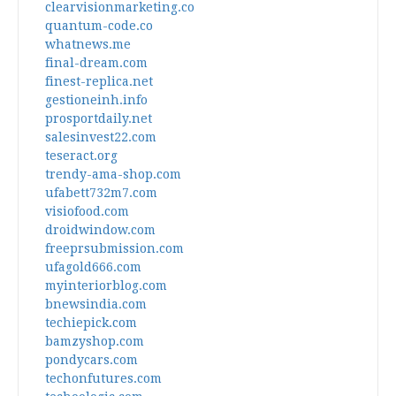
clearvisionmarketing.co
quantum-code.co
whatnews.me
final-dream.com
finest-replica.net
gestioneinh.info
prosportdaily.net
salesinvest22.com
teseract.org
trendy-ama-shop.com
ufabett732m7.com
visiofood.com
droidwindow.com
freeprsubmission.com
ufagold666.com
myinteriorblog.com
bnewsindia.com
techiepick.com
bamzyshop.com
pondycars.com
techonfutures.com