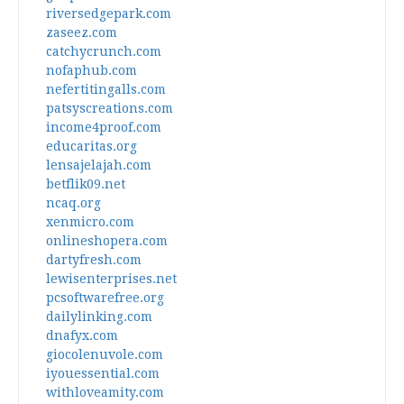
riversedgepark.com
zaseez.com
catchycrunch.com
nofaphub.com
nefertitingalls.com
patsyscreations.com
income4proof.com
educaritas.org
lensajelajah.com
betflik09.net
ncaq.org
xenmicro.com
onlineshopera.com
dartyfresh.com
lewisenterprises.net
pcsoftwarefree.org
dailylinking.com
dnafyx.com
giocolenuvole.com
iyouessential.com
withloveamity.com