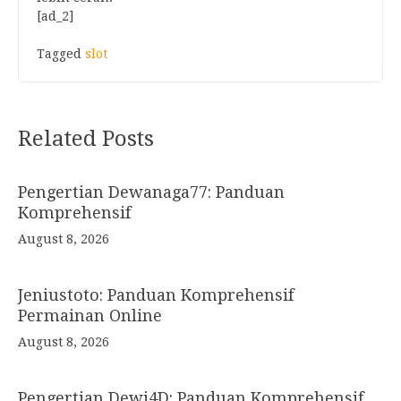
[ad_2]
Tagged
slot
Post
Related Posts
navigation
Pengertian Dewanaga77: Panduan
Komprehensif
August 8, 2026
Jeniustoto: Panduan Komprehensif
Permainan Online
August 8, 2026
Pengertian Dewi4D: Panduan Komprehensif