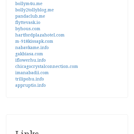
bollym4u.me
bolly2tollyblog.me
pandaclub.me
flyttevask.io
byhous.com
hartfordplazahotel.com
m-918kissapk.com
nabavkame.info
gakbiasa.com
iflowerhu.info
chicagocrystalconnection.com
imanabadii.com
trilipohu.info
appruptio.info