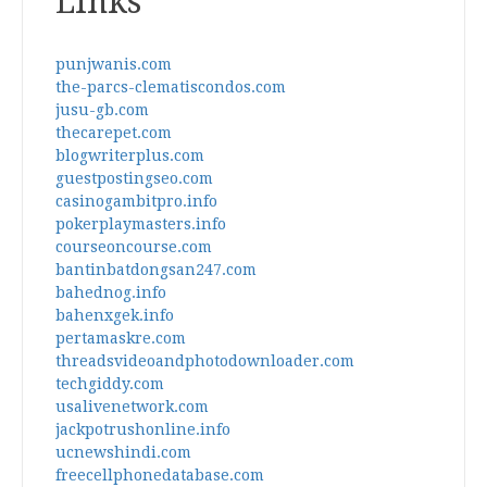
Links
punjwanis.com
the-parcs-clematiscondos.com
jusu-gb.com
thecarepet.com
blogwriterplus.com
guestpostingseo.com
casinogambitpro.info
pokerplaymasters.info
courseoncourse.com
bantinbatdongsan247.com
bahednog.info
bahenxgek.info
pertamaskre.com
threadsvideoandphotodownloader.com
techgiddy.com
usalivenetwork.com
jackpotrushonline.info
ucnewshindi.com
freecellphonedatabase.com