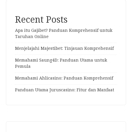
Recent Posts
Apa itu Gajibet? Panduan Komprehensif untuk
Taruhan Online
Menjelajahi Majestibet: Tinjauan Komprehensif
Memahami Saung4D: Panduan Utama untuk
Pemula
Memahami Ahlicasino: Panduan Komprehensif
Panduan Utama Juruscasino: Fitur dan Manfaat