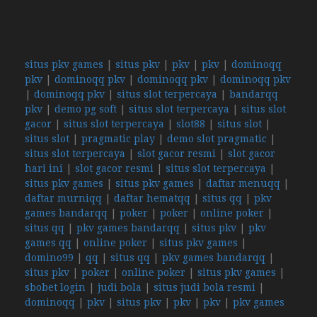
situs pkv games
|
situs pkv
|
pkv
|
pkv
|
dominoqq
pkv
|
dominoqq pkv
|
dominoqq pkv
|
dominoqq pkv
|
dominoqq pkv
|
situs slot terpercaya
|
bandarqq
pkv
|
demo pg soft
|
situs slot terpercaya
|
situs slot
gacor
|
situs slot terpercaya
|
slot88
|
situs slot
|
situs slot
|
pragmatic play
|
demo slot pragmatic
|
situs slot terpercaya
|
slot gacor resmi
|
slot gacor
hari ini
|
slot gacor resmi
|
situs slot terpercaya
|
situs pkv games
|
situs pkv games
|
daftar menuqq
|
daftar murniqq
|
daftar hematqq
|
situs qq
|
pkv
games bandarqq
|
poker
|
poker
|
online poker
|
situs qq
|
pkv games bandarqq
|
situs pkv
|
pkv
games qq
|
online poker
|
situs pkv games
|
domino99
|
qq
|
situs qq
|
pkv games bandarqq
|
situs pkv
|
poker
|
online poker
|
situs pkv games
|
sbobet login
|
judi bola
|
situs judi bola resmi
|
dominoqq
|
pkv
|
situs pkv
|
pkv
|
pkv
|
pkv games