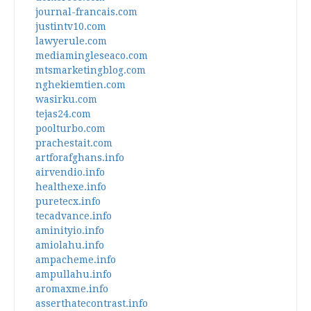
journal-francais.com
justintv10.com
lawyerule.com
mediamingleseaco.com
mtsmarketingblog.com
nghekiemtien.com
wasirku.com
tejas24.com
poolturbo.com
prachestait.com
artforafghans.info
airvendio.info
healthexe.info
puretecx.info
tecadvance.info
aminityio.info
amiolahu.info
ampacheme.info
ampullahu.info
aromaxme.info
asserthatecontrast.info