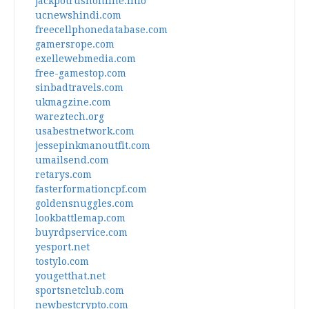
jackpotrushonline.info
ucnewshindi.com
freecellphonedatabase.com
gamersrope.com
exellewebmedia.com
free-gamestop.com
sinbadtravels.com
ukmagzine.com
wareztech.org
usabestnetwork.com
jessepinkmanoutfit.com
umailsend.com
retarys.com
fasterformationcpf.com
goldensnuggles.com
lookbattlemap.com
buyrdpservice.com
yesport.net
tostylo.com
yougetthat.net
sportsnetclub.com
newbestcrypto.com