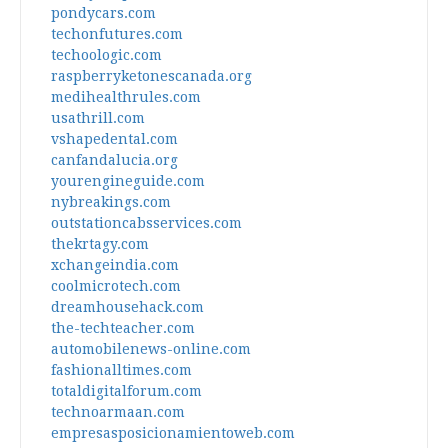
pondycars.com
techonfutures.com
techoologic.com
raspberryketonescanada.org
medihealthrules.com
usathrill.com
vshapedental.com
canfandalucia.org
yourengineguide.com
nybreakings.com
outstationcabsservices.com
thekrtagy.com
xchangeindia.com
coolmicrotech.com
dreamhousehack.com
the-techteacher.com
automobilenews-online.com
fashionalltimes.com
totaldigitalforum.com
technoarmaan.com
empresasposicionamientoweb.com