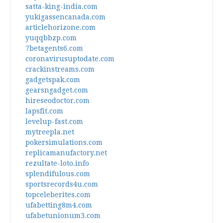
satta-king-india.com
yukigassencanada.com
articlehorizone.com
yuqqbbzp.com
7betagents6.com
coronavirusuptodate.com
crackinstreams.com
gadgetspak.com
gearsngadget.com
hireseodoctor.com
lapsfit.com
levelup-fast.com
mytreepla.net
pokersimulations.com
replicamanufactory.net
rezultate-loto.info
splendifulous.com
sportsrecords4u.com
topceleberites.com
ufabetting8m4.com
ufabetunionum3.com