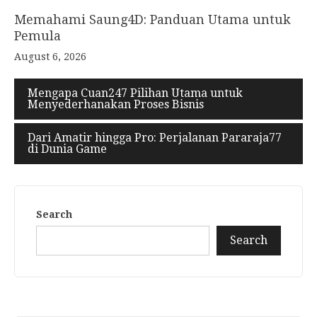
Memahami Saung4D: Panduan Utama untuk
Pemula
August 6, 2026
Mengapa Cuan247 Pilihan Utama untuk
Menyederhanakan Proses Bisnis
Dari Amatir hingga Pro: Perjalanan Pararaja77
di Dunia Game
Search
Search