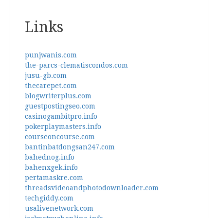
Links
punjwanis.com
the-parcs-clematiscondos.com
jusu-gb.com
thecarepet.com
blogwriterplus.com
guestpostingseo.com
casinogambitpro.info
pokerplaymasters.info
courseoncourse.com
bantinbatdongsan247.com
bahednog.info
bahenxgek.info
pertamaskre.com
threadsvideoandphotodownloader.com
techgiddy.com
usalivenetwork.com