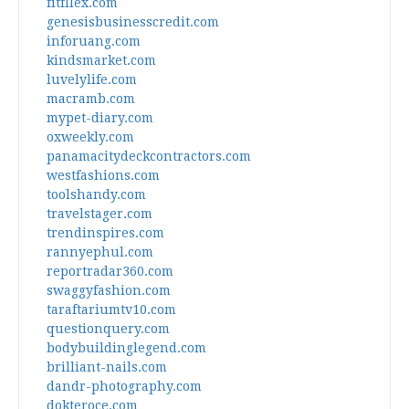
fitfllex.com
genesisbusinesscredit.com
inforuang.com
kindsmarket.com
luvelylife.com
macramb.com
mypet-diary.com
oxweekly.com
panamacitydeckcontractors.com
westfashions.com
toolshandy.com
travelstager.com
trendinspires.com
rannyephul.com
reportradar360.com
swaggyfashion.com
taraftariumtv10.com
questionquery.com
bodybuildinglegend.com
brilliant-nails.com
dandr-photography.com
dokteroce.com