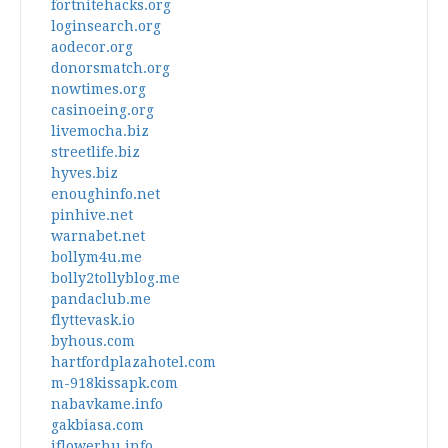
fortnitehacks.org
loginsearch.org
aodecor.org
donorsmatch.org
nowtimes.org
casinoeing.org
livemocha.biz
streetlife.biz
hyves.biz
enoughinfo.net
pinhive.net
warnabet.net
bollym4u.me
bolly2tollyblog.me
pandaclub.me
flyttevask.io
byhous.com
hartfordplazahotel.com
m-918kissapk.com
nabavkame.info
gakbiasa.com
iflowerhu.info