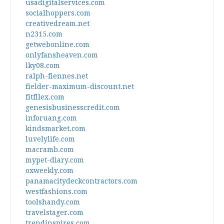
usadigitalservices.com
socialhoppers.com
creativedream.net
n2315.com
getwebonline.com
onlyfansheaven.com
lky08.com
ralph-fiennes.net
fielder-maximum-discount.net
fitfllex.com
genesisbusinesscredit.com
inforuang.com
kindsmarket.com
luvelylife.com
macramb.com
mypet-diary.com
oxweekly.com
panamacitydeckcontractors.com
westfashions.com
toolshandy.com
travelstager.com
trendinspires.com