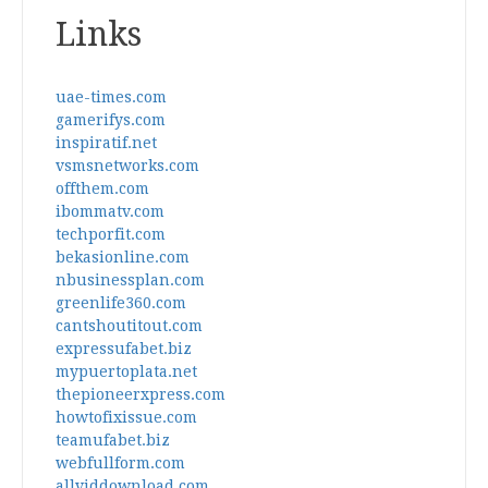
Links
uae-times.com
gamerifys.com
inspiratif.net
vsmsnetworks.com
offthem.com
ibommatv.com
techporfit.com
bekasionline.com
nbusinessplan.com
greenlife360.com
cantshoutitout.com
expressufabet.biz
mypuertoplata.net
thepioneerxpress.com
howtofixissue.com
teamufabet.biz
webfullform.com
allviddownload.com