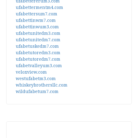
ufabettererum3.com
ufabettermentm4.com
ufabettersum7.com
ufabettinwm7.com
ufabettinwum3.com
ufabetunitedm3.com
ufabetunitedm7.com
ufabetuskedm7.com
ufabetutoredm3.com
ufabetutoredm7.com
ufabetvalleyum3.com
veloxview.com
westufabetm3.com
whiskeybrothersllc.com
wildufabetum7.com