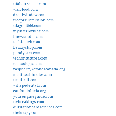
ufabett732m7.com
visiofood.com
droidwindow.com
freeprsubmission.com
ufagold666.com
myinteriorblog.com
bnewsindia.com
techiepick.com
bamzyshop.com
pondycars.com
techonfutures.com
techoologic.com
raspberryketonescanada.org
medihealthrules.com
usathrill.com
vshapedental.com
canfandalucia.org
yourengineguide.com
nybreakings.com
outstationcabsservices.com
thekrtagy.com