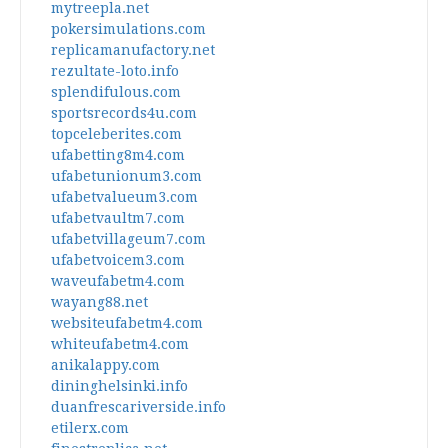
mytreepla.net
pokersimulations.com
replicamanufactory.net
rezultate-loto.info
splendifulous.com
sportsrecords4u.com
topceleberites.com
ufabetting8m4.com
ufabetunionum3.com
ufabetvalueum3.com
ufabetvaultm7.com
ufabetvillageum7.com
ufabetvoicem3.com
waveufabetm4.com
wayang88.net
websiteufabetm4.com
whiteufabetm4.com
anikalappy.com
dininghelsinki.info
duanfrescariverside.info
etilerx.com