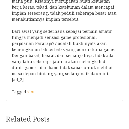
mana pun. Kisahnya merupakan bukti kekuatan
kerja keras, tekad, dan ketekunan dalam mencapai
impian seseorang, tidak peduli seberapa besar atau
menakutkannya impian tersebut.
Dari awal yang sederhana sebagai pemain amatir
hingga menjadi sensasi game profesional,
perjalanan Pararaja77 adalah bukti nyata akan
kemungkinan tak terbatas yang ada di dunia game.
Dengan bakat, hasrat, dan semangatnya, tidak ada
yang tahu seberapa jauh ia akan melangkah di
dunia game – dan kami tidak sabar untuk melihat
masa depan bintang yang sedang naik daun ini.
[ad_2]
Tagged
slot
Post
Related Posts