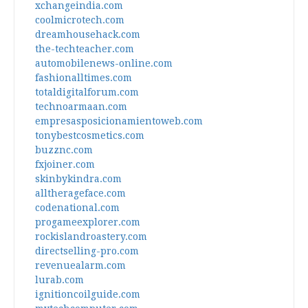
xchangeindia.com
coolmicrotech.com
dreamhousehack.com
the-techteacher.com
automobilenews-online.com
fashionalltimes.com
totaldigitalforum.com
technoarmaan.com
empresasposicionamientoweb.com
tonybestcosmetics.com
buzznc.com
fxjoiner.com
skinbykindra.com
alltherageface.com
codenational.com
progameexplorer.com
rockislandroastery.com
directselling-pro.com
revenuealarm.com
lurab.com
ignitioncoilguide.com