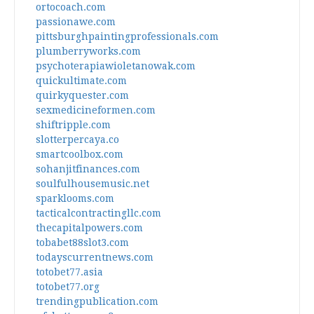
ortocoach.com
passionawe.com
pittsburghpaintingprofessionals.com
plumberryworks.com
psychoterapiawioletanowak.com
quickultimate.com
quirkyquester.com
sexmedicineformen.com
shiftripple.com
slotterpercaya.co
smartcoolbox.com
sohanjitfinances.com
soulfulhousemusic.net
sparklooms.com
tacticalcontractingllc.com
thecapitalpowers.com
tobabet88slot3.com
todayscurrentnews.com
totobet77.asia
totobet77.org
trendingpublication.com