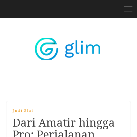
Judi Slot
Dari Amatir hingga
Pro: Perjalanan