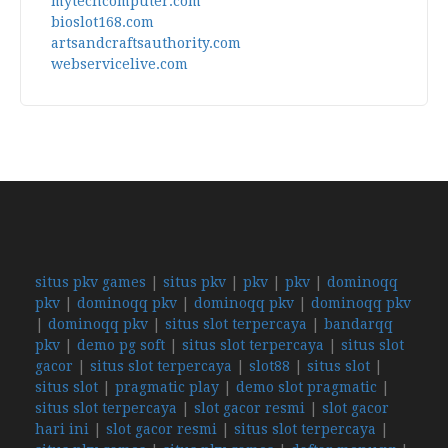
mytechcomputer.com
bioslot168.com
artsandcraftsauthority.com
webservicelive.com
situs pkv games
|
situs pkv
|
pkv
|
pkv
|
dominoqq
pkv
|
dominoqq pkv
|
dominoqq pkv
|
dominoqq pkv
|
dominoqq pkv
|
situs slot terpercaya
|
bandarqq
pkv
|
demo pg soft
|
situs slot terpercaya
|
situs slot
gacor
|
situs slot terpercaya
|
slot88
|
situs slot
|
situs slot
|
pragmatic play
|
demo slot pragmatic
|
situs slot terpercaya
|
slot gacor resmi
|
slot gacor
hari ini
|
slot gacor resmi
|
situs slot terpercaya
|