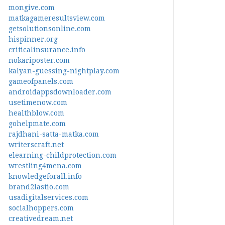
mongive.com
matkagameresultsview.com
getsolutionsonline.com
hispinner.org
criticalinsurance.info
nokariposter.com
kalyan-guessing-nightplay.com
gameofpanels.com
androidappsdownloader.com
usetimenow.com
healthblow.com
gohelpmate.com
rajdhani-satta-matka.com
writerscraft.net
elearning-childprotection.com
wrestling4mena.com
knowledgeforall.info
brand2lastio.com
usadigitalservices.com
socialhoppers.com
creativedream.net