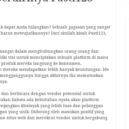
ak dapat Anda hilangkan? Sebuah gagasan yang sangat
harus mewujudkannya? Dari sinilah kisah Pasti123,
rsemangat dalam menghubungkan orang-orang dan
iki visi untuk menciptakan sebuah platform di mana
l produk mereka langsung ke konsumen,
 mereka mendapatkan lebih banyak keuntungan. Ide
, mengganggunya hingga akhirnya dia memutuskan
nya.
 dan berbicara dengan vendor potensial untuk
ukan bahwa ada kebutuhan nyata akan platform
menjangkau khalayak yang lebih luas dan pelanggan
n yang unik. Didorong oleh masukan positif yang
un situs web dan merekrut vendor untuk bergabung