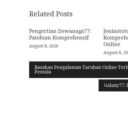
Post
Related Posts
navigation
Pengertian Dewanaga77:
Jeniustot
Panduan Komprehensif
Komprehe
Online
August 8, 2026
August 8, 2
Rasakan Pengalaman Taruhan Online Terb
Pemula
Galaxy77: