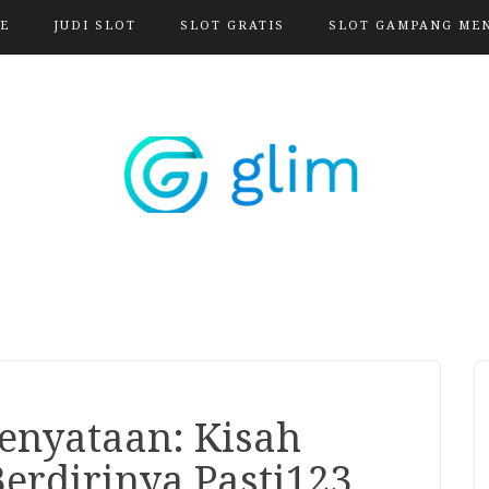
E
JUDI SLOT
SLOT GRATIS
SLOT GAMPANG ME
Kenyataan: Kisah
Berdirinya Pasti123