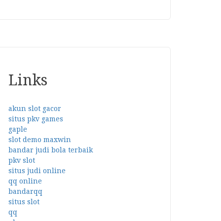
Links
akun slot gacor
situs pkv games
gaple
slot demo maxwin
bandar judi bola terbaik
pkv slot
situs judi online
qq online
bandarqq
situs slot
qq