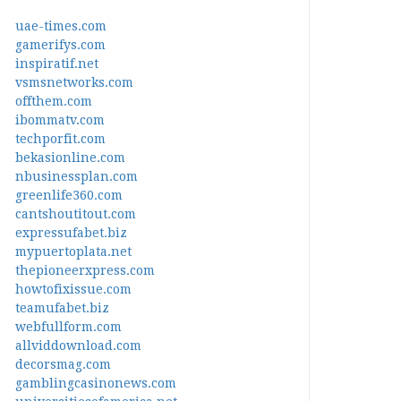
uae-times.com
gamerifys.com
inspiratif.net
vsmsnetworks.com
offthem.com
ibommatv.com
techporfit.com
bekasionline.com
nbusinessplan.com
greenlife360.com
cantshoutitout.com
expressufabet.biz
mypuertoplata.net
thepioneerxpress.com
howtofixissue.com
teamufabet.biz
webfullform.com
allviddownload.com
decorsmag.com
gamblingcasinonews.com