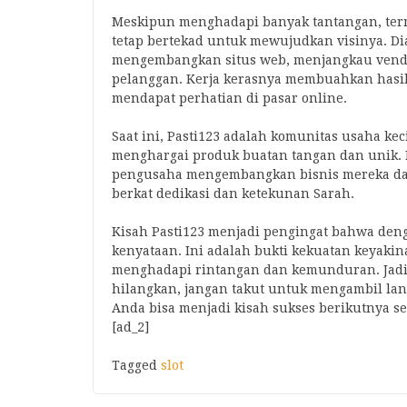
Meskipun menghadapi banyak tantangan, ter
tetap bertekad untuk mewujudkan visinya. D
mengembangkan situs web, menjangkau vendo
pelanggan. Kerja kerasnya membuahkan hasil 
mendapat perhatian di pasar online.
Saat ini, Pasti123 adalah komunitas usaha ke
menghargai produk buatan tangan dan unik. 
pengusaha mengembangkan bisnis mereka dan
berkat dedikasi dan ketekunan Sarah.
Kisah Pasti123 menjadi pengingat bahwa deng
kenyataan. Ini adalah bukti kekuatan keyakina
menghadapi rintangan dan kemunduran. Jadi j
hilangkan, jangan takut untuk mengambil la
Anda bisa menjadi kisah sukses berikutnya se
[ad_2]
Tagged
slot