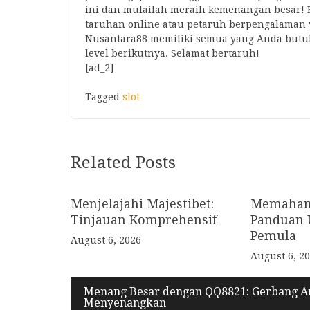
ini dan mulailah meraih kemenangan besar! 
taruhan online atau petaruh berpengalaman 
Nusantara88 memiliki semua yang Anda but
level berikutnya. Selamat bertaruh!
[ad_2]
Tagged
slot
Post
Related Posts
navigation
Menjelajahi Majestibet:
Memaham
Tinjauan Komprehensif
Panduan 
Pemula
August 6, 2026
August 6, 2
Menang Besar dengan QQ8821: Gerbang A
Menyenangkan