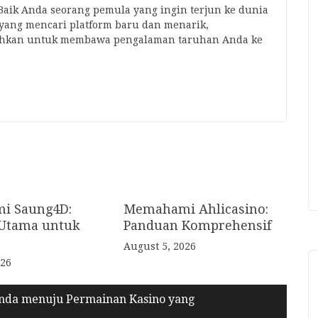
Baik Anda seorang pemula yang ingin terjun ke dunia
yang mencari platform baru dan menarik,
uhkan untuk membawa pengalaman taruhan Anda ke
i Saung4D:
Memahami Ahlicasino:
Utama untuk
Panduan Komprehensif
August 5, 2026
026
nda menuju Permainan Kasino yang