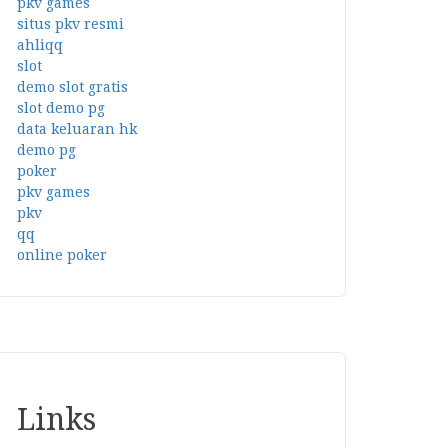
pkv games
situs pkv resmi
ahliqq
slot
demo slot gratis
slot demo pg
data keluaran hk
demo pg
poker
pkv games
pkv
qq
online poker
Links