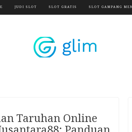
E
JUDI SLOT
SLOT GRATIS
SLOT GAMPANG ME
an Taruhan Online
Nusantara88: Panduan