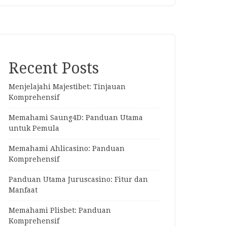
Recent Posts
Menjelajahi Majestibet: Tinjauan
Komprehensif
Memahami Saung4D: Panduan Utama
untuk Pemula
Memahami Ahlicasino: Panduan
Komprehensif
Panduan Utama Juruscasino: Fitur dan
Manfaat
Memahami Plisbet: Panduan
Komprehensif