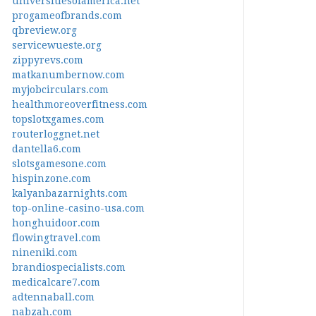
universitiesofamerica.net
progameofbrands.com
qbreview.org
servicewueste.org
zippyrevs.com
matkanumbernow.com
myjobcirculars.com
healthmoreoverfitness.com
topslotxgames.com
routerloggnet.net
dantella6.com
slotsgamesone.com
hispinzone.com
kalyanbazarnights.com
top-online-casino-usa.com
honghuidoor.com
flowingtravel.com
nineniki.com
brandiospecialists.com
medicalcare7.com
adtennaball.com
nabzah.com