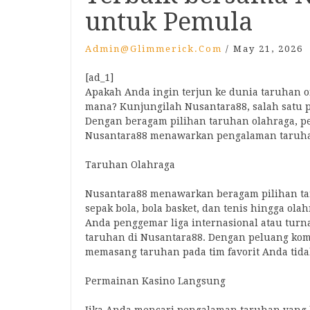
untuk Pemula
Admin@glimmerick.com
/
May 21, 2026
[ad_1]
Apakah Anda ingin terjun ke dunia taruhan on
mana? Kunjungilah Nusantara88, salah satu p
Dengan beragam pilihan taruhan olahraga, p
Nusantara88 menawarkan pengalaman taruha
Taruhan Olahraga
Nusantara88 menawarkan beragam pilihan tar
sepak bola, bola basket, dan tenis hingga olah
Anda penggemar liga internasional atau tu
taruhan di Nusantara88. Dengan peluang kom
memasang taruhan pada tim favorit Anda tid
Permainan Kasino Langsung