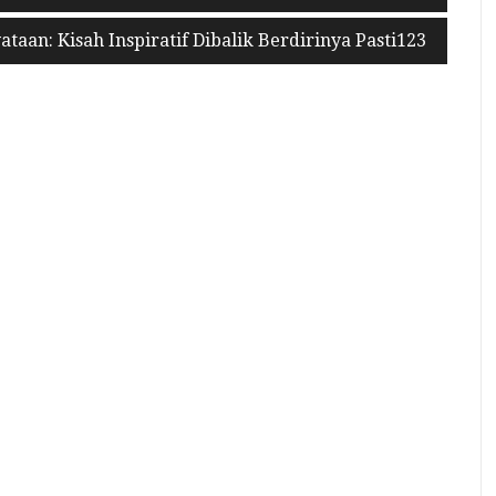
taan: Kisah Inspiratif Dibalik Berdirinya Pasti123