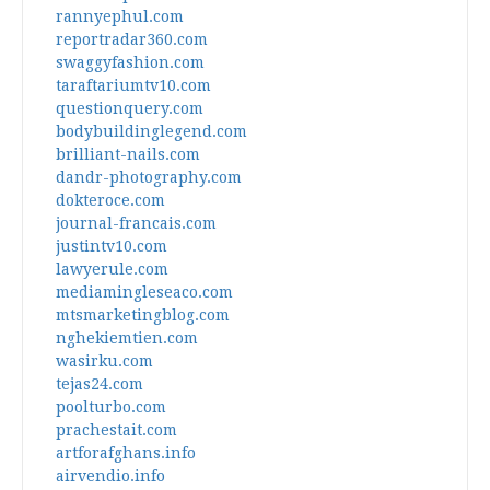
rannyephul.com
reportradar360.com
swaggyfashion.com
taraftariumtv10.com
questionquery.com
bodybuildinglegend.com
brilliant-nails.com
dandr-photography.com
dokteroce.com
journal-francais.com
justintv10.com
lawyerule.com
mediamingleseaco.com
mtsmarketingblog.com
nghekiemtien.com
wasirku.com
tejas24.com
poolturbo.com
prachestait.com
artforafghans.info
airvendio.info