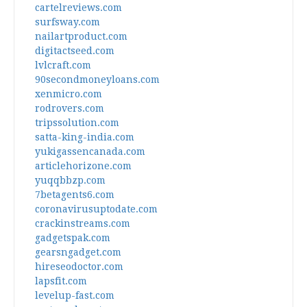
cartelreviews.com
surfsway.com
nailartproduct.com
digitactseed.com
lvlcraft.com
90secondmoneyloans.com
xenmicro.com
rodrovers.com
tripssolution.com
satta-king-india.com
yukigassencanada.com
articlehorizone.com
yuqqbbzp.com
7betagents6.com
coronavirusuptodate.com
crackinstreams.com
gadgetspak.com
gearsngadget.com
hireseodoctor.com
lapsfit.com
levelup-fast.com