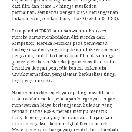
dapat mengakses beragam konten digital, mulai
dari film dan acara TV hingga musik dan
permainan, semuanya dengan biaya berlangganan
bulanan yang rendah, hanya Rp89 (sekitar $6 USD).
Para pendiri IDR89 tahu bahwa untuk sukses,
mereka harus membedakan diri mereka dari
kompetitor. Mereka berfokus pada penawaran
berbagai konten yang ditujukan untuk semua jenis
pengguna, mulai dari pengamat film biasa hingga
gamer garis keras. Mereka juga memastikan untuk
bermitra dengan penyedia konten terkemuka
untuk memastikan pengalaman berkualitas tinggi
bagi penggunanya.
Namun mungkin aspek yang paling inovatif dari
IDR89 adalah model penetapan harganya. Dengan
menawarkan biaya berlangganan bulanan yang
rendah, hanya Rp89, mereka mampu menarik
banyak pengguna yang mencari cara terjangkau
untuk mengakses konten digital favorit mereka.
Model penetapan harga yang rendah ini, ditambah