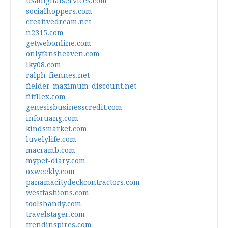
usadigitalservices.com
socialhoppers.com
creativedream.net
n2315.com
getwebonline.com
onlyfansheaven.com
lky08.com
ralph-fiennes.net
fielder-maximum-discount.net
fitfllex.com
genesisbusinesscredit.com
inforuang.com
kindsmarket.com
luvelylife.com
macramb.com
mypet-diary.com
oxweekly.com
panamacitydeckcontractors.com
westfashions.com
toolshandy.com
travelstager.com
trendinspires.com