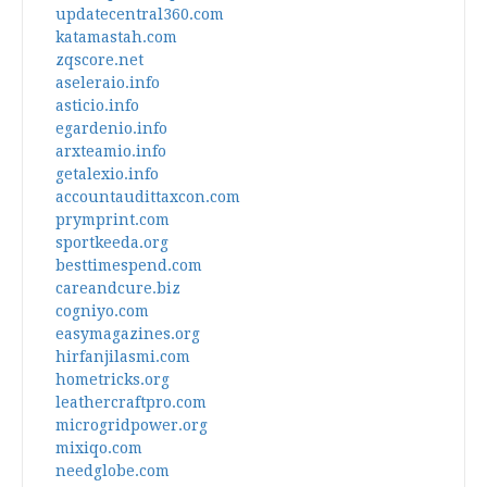
updatecentral360.com
katamastah.com
zqscore.net
aseleraio.info
asticio.info
egardenio.info
arxteamio.info
getalexio.info
accountaudittaxcon.com
prymprint.com
sportkeeda.org
besttimespend.com
careandcure.biz
cogniyo.com
easymagazines.org
hirfanjilasmi.com
hometricks.org
leathercraftpro.com
microgridpower.org
mixiqo.com
needglobe.com