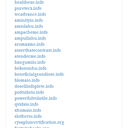
healthexe.info
puretecx.info
tecadvance.info
aminityio.info
amiolahu.info
ampacheme.info
ampullahu.info
aromaxme.info
asserthatecontrast.info
atenderme.info
bangumiio.info
bekosunhu.info
beneficialgrandiose.info
blomaio.info
dosellinfoplete.info
podtubeio.info
powerfulvolatile.info
qvidsio.info
shumaio.info
slotherio.info
cysapluscertification.org