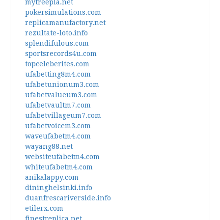
mytreepla.net
pokersimulations.com
replicamanufactory.net
rezultate-loto.info
splendifulous.com
sportsrecords4u.com
topceleberites.com
ufabetting8m4.com
ufabetunionum3.com
ufabetvalueum3.com
ufabetvaultm7.com
ufabetvillageum7.com
ufabetvoicem3.com
waveufabetm4.com
wayang88.net
websiteufabetm4.com
whiteufabetm4.com
anikalappy.com
dininghelsinki.info
duanfrescariverside.info
etilerx.com
finestreplica.net