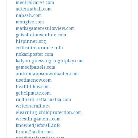
medicalcare7.com
adtennaball.com
nabzah.com
mongive.com
matkagameresultsview.com
getsolutionsonline.com
hispinner.org
criticalinsurance.info
nokariposter.com
kalyan-guessing-nightplay.com
gameofpanels.com
androidappsdownloader.com
usetimenow.com
healthblow.com
gohelpmate.com
rajdhani-satta-matka.com
writerscraft.net
elearning-childprotection.com
wrestling4mena.com
knowledgeforall.info
brand2lastio.com