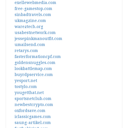
exellewebmedia.com
free-gamestop.com
sinbadtravels.com
ukmagzine.com
wareztech.org
usabestnetwork.com
jessepinkmanoutfit.com
umailsend.com
retarys.com
fasterformationcpf.com
goldensnuggles.com
lookbattlemap.com
buyrdpservice.com
yesport.net
tostylo.com
yougetthat.net
sportsnetclub.com
newbestcrypto.com
oxfordsave.com
iclassicgames.com
saung-artikel.com