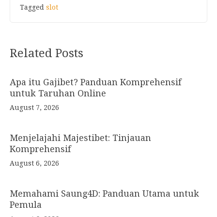
Tagged
slot
Post
Related Posts
navigation
Apa itu Gajibet? Panduan Komprehensif
untuk Taruhan Online
August 7, 2026
Menjelajahi Majestibet: Tinjauan
Komprehensif
August 6, 2026
Memahami Saung4D: Panduan Utama untuk
Pemula