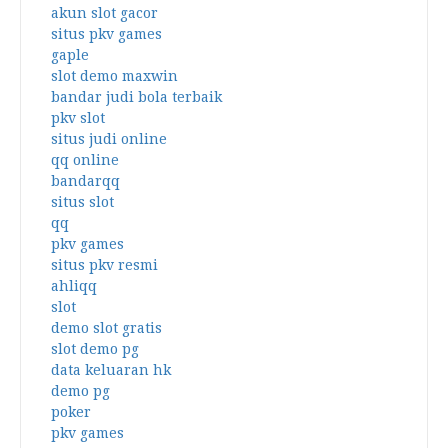
akun slot gacor
situs pkv games
gaple
slot demo maxwin
bandar judi bola terbaik
pkv slot
situs judi online
qq online
bandarqq
situs slot
qq
pkv games
situs pkv resmi
ahliqq
slot
demo slot gratis
slot demo pg
data keluaran hk
demo pg
poker
pkv games