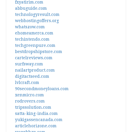
fxyatirim.com
abbuguide.com
technologyresult.com
webhostingoffers.org
whatszow.com
ehomeamerca.com
techintendo.com
techgreenpure.com
bestdropshipstore.com
cartelreviews.com
surfsway.com
nailartproduct.com
digitactseed.com
lvlcraft.com
90secondmoneyloans.com
xenmicro.com
rodrovers.com
tripssolution.com
satta-king-india.com
yukigassencanada.com
articlehorizone.com