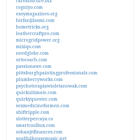
careandcure.biz
cogniyo.com
easymagazines.org
hirfanjilasmi.com
hometricks.org
leathercraftpro.com
microgridpower.org
mixiqo.com
needglobe.com
ortocoach.com
passionawe.com
pittsburghpaintingprofessionals.com
plumberryworks.com
psychoterapiawioletanowak.com
quickultimate.com
quirkyquester.com
sexmedicineformen.com
shiftripple.com
slotterpercaya.co
smartcoolbox.com
sohanjitfinances.com
soulfulhousemusic.net