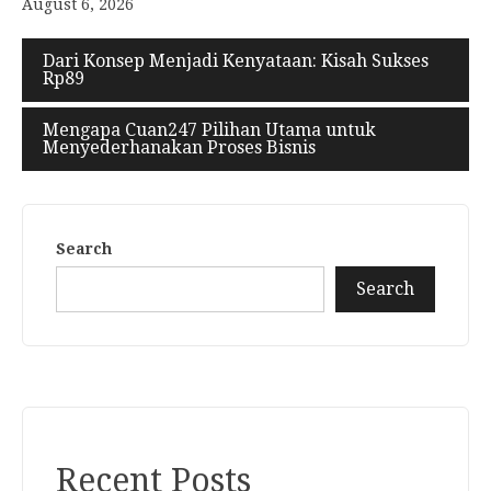
August 6, 2026
Dari Konsep Menjadi Kenyataan: Kisah Sukses
Rp89
Mengapa Cuan247 Pilihan Utama untuk
Menyederhanakan Proses Bisnis
Search
Search
Recent Posts