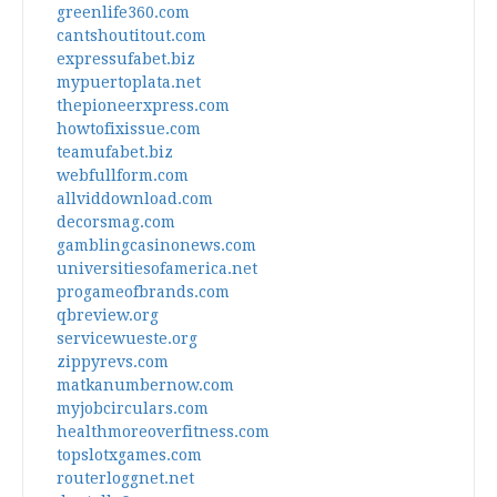
greenlife360.com
cantshoutitout.com
expressufabet.biz
mypuertoplata.net
thepioneerxpress.com
howtofixissue.com
teamufabet.biz
webfullform.com
allviddownload.com
decorsmag.com
gamblingcasinonews.com
universitiesofamerica.net
progameofbrands.com
qbreview.org
servicewueste.org
zippyrevs.com
matkanumbernow.com
myjobcirculars.com
healthmoreoverfitness.com
topslotxgames.com
routerloggnet.net