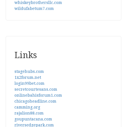
whiskeybrothersllc.com
wildufabetum7.com
Links
stagehubs.com
1x2forum.net
login99bet.com
secretcourtesans.com
onlinebahisforum1.com
chicagoheadline.com
camming.org
rajalion88.com
goupuntacana.com
riversedgepark.com