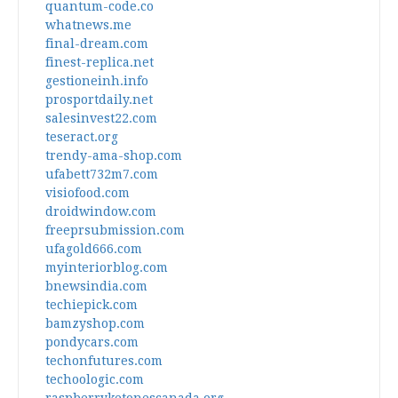
quantum-code.co
whatnews.me
final-dream.com
finest-replica.net
gestioneinh.info
prosportdaily.net
salesinvest22.com
teseract.org
trendy-ama-shop.com
ufabett732m7.com
visiofood.com
droidwindow.com
freeprsubmission.com
ufagold666.com
myinteriorblog.com
bnewsindia.com
techiepick.com
bamzyshop.com
pondycars.com
techonfutures.com
techoologic.com