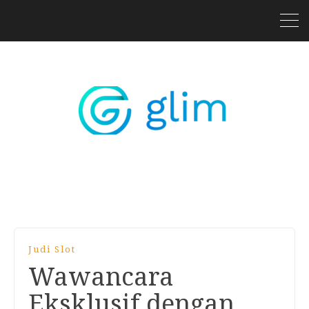
Judi Slot
Wawancara
Eksklusif dengan