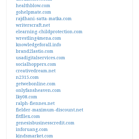
healthblow.com
gohelpmate.com
rajdhani-satta-matka.com
writerscraft.net
elearning-childprotection.com
wrestling4mena.com
knowledgeforall.info
brand2lastio.com
usadigitalservices.com
socialhoppers.com
creativedream.net
n2315.com
getwebonline.com
onlyfansheaven.com
lky08.com
ralph-fiennes.net
fielder-maximum-discount.net
fitfllex.com
genesisbusinesscredit.com
inforuang.com
kindsmarket.com