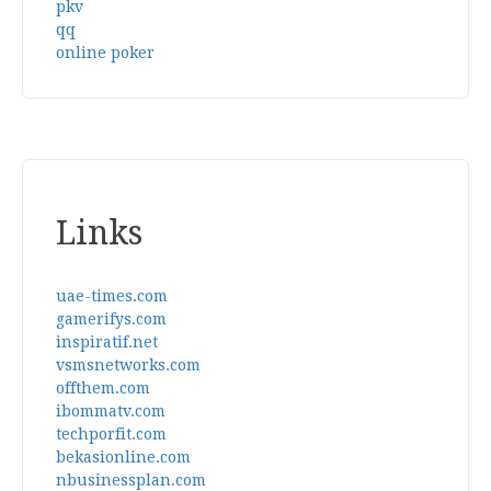
pkv
qq
online poker
Links
uae-times.com
gamerifys.com
inspiratif.net
vsmsnetworks.com
offthem.com
ibommatv.com
techporfit.com
bekasionline.com
nbusinessplan.com