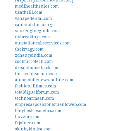
raspberryketonescanada.org
medihealthrules.com
usathrill.com
vshapedental.com
canfandalucia.org
yourengineguide.com
nybreakings.com
outstationcabsservices.com
thekrtagy.com
xchangeindia.com
coolmicrotech.com
dreamhousehack.com
the-techteacher.com
automobilenews-online.com
fashionalltimes.com
totaldigitalforum.com
technoarmaan.com
empresasposicionamientoweb.com
tonybestcosmetics.com
buzznc.com
fxjoiner.com
skinbykindra.com