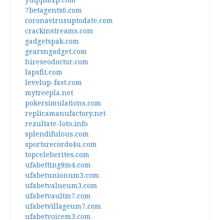
yuqqbbzp.com
7betagents6.com
coronavirusuptodate.com
crackinstreams.com
gadgetspak.com
gearsngadget.com
hireseodoctor.com
lapsfit.com
levelup-fast.com
mytreepla.net
pokersimulations.com
replicamanufactory.net
rezultate-loto.info
splendifulous.com
sportsrecords4u.com
topceleberites.com
ufabetting8m4.com
ufabetunionum3.com
ufabetvalueum3.com
ufabetvaultm7.com
ufabetvillageum7.com
ufabetvoicem3.com