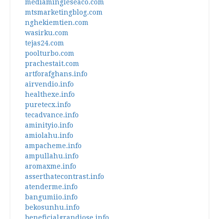
mediamingleseaco.com
mtsmarketingblog.com
nghekiemtien.com
wasirku.com
tejas24.com
poolturbo.com
prachestait.com
artforafghans.info
airvendio.info
healthexe.info
puretecx.info
tecadvance.info
aminityio.info
amiolahu.info
ampacheme.info
ampullahu.info
aromaxme.info
asserthatecontrast.info
atenderme.info
bangumiio.info
bekosunhu.info
beneficialgrandiose.info