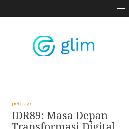
Judi Slot
IDR89: Masa Depan
Transformasi Digital