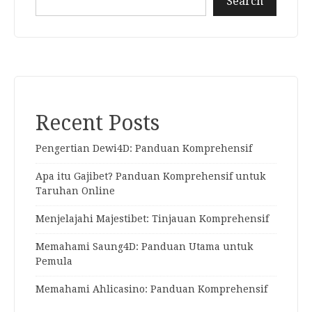
Search
Recent Posts
Pengertian Dewi4D: Panduan Komprehensif
Apa itu Gajibet? Panduan Komprehensif untuk
Taruhan Online
Menjelajahi Majestibet: Tinjauan Komprehensif
Memahami Saung4D: Panduan Utama untuk
Pemula
Memahami Ahlicasino: Panduan Komprehensif