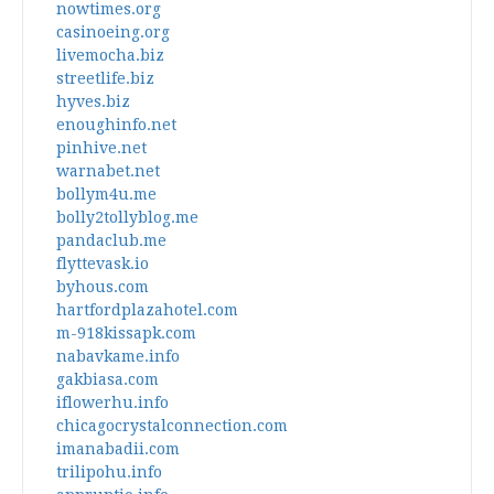
nowtimes.org
casinoeing.org
livemocha.biz
streetlife.biz
hyves.biz
enoughinfo.net
pinhive.net
warnabet.net
bollym4u.me
bolly2tollyblog.me
pandaclub.me
flyttevask.io
byhous.com
hartfordplazahotel.com
m-918kissapk.com
nabavkame.info
gakbiasa.com
iflowerhu.info
chicagocrystalconnection.com
imanabadii.com
trilipohu.info