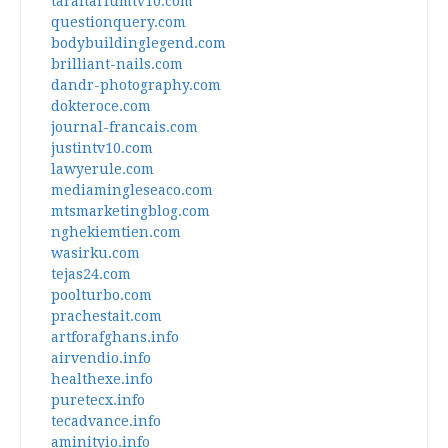
taraftariumtv10.com
questionquery.com
bodybuildinglegend.com
brilliant-nails.com
dandr-photography.com
dokteroce.com
journal-francais.com
justintv10.com
lawyerule.com
mediamingleseaco.com
mtsmarketingblog.com
nghekiemtien.com
wasirku.com
tejas24.com
poolturbo.com
prachestait.com
artforafghans.info
airvendio.info
healthexe.info
puretecx.info
tecadvance.info
aminityio.info