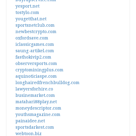
yesport.net
tostylo.com
yougetthat.net
sportsnetclub.com
newbestcrypto.com
oxfordsave.com
iclassicgames.com
saung-artikel.com
fasthokivip2.com
observersports.com
cryptominingplus.com
aquinoticiaspe.com
longhairedfrenchbulldog.com
lawyersforhire.co
businemarket.com
matahari88play.net
moneydescriptor.com
youthsmagazine.com
painaidee.net
sportsdarkest.com
webtoon.biz