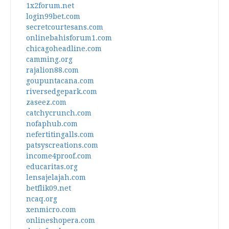
1x2forum.net
login99bet.com
secretcourtesans.com
onlinebahisforum1.com
chicagoheadline.com
camming.org
rajalion88.com
goupuntacana.com
riversedgepark.com
zaseez.com
catchycrunch.com
nofaphub.com
nefertitingalls.com
patsyscreations.com
income4proof.com
educaritas.org
lensajelajah.com
betflik09.net
ncaq.org
xenmicro.com
onlineshopera.com