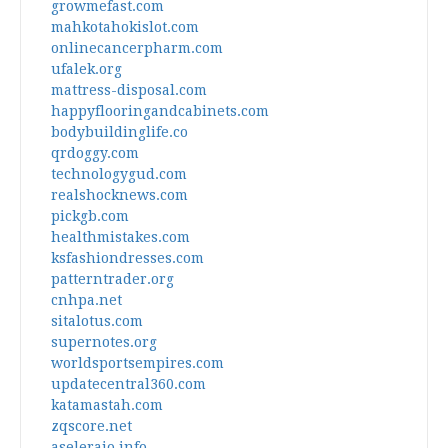
growmefast.com
mahkotahokislot.com
onlinecancerpharm.com
ufalek.org
mattress-disposal.com
happyflooringandcabinets.com
bodybuildinglife.co
qrdoggy.com
technologygud.com
realshocknews.com
pickgb.com
healthmistakes.com
ksfashiondresses.com
patterntrader.org
cnhpa.net
sitalotus.com
supernotes.org
worldsportsempires.com
updatecentral360.com
katamastah.com
zqscore.net
aseleraio.info