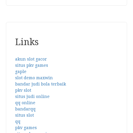
Links
akun slot gacor
situs pkv games
gaple
slot demo maxwin
bandar judi bola terbaik
pkv slot
situs judi online
qq online
bandarqq
situs slot
qq
pkv games