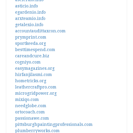
asticio.info
egardenio.info
arxteamio.info
getalexio.info
accountaudittaxcon.com
prymprint.com
sportkeeda.org
besttimespend.com
careandcure.biz
cogniyo.com
easymagazines.org
hirfanjilasmi.com
hometricks.org
leathercraftpro.com
microgridpower.org
mixiqo.com
needglobe.com
ortocoach.com
passionawe.com
pittsburghpaintingprofessionals.com
plumberryworks.com