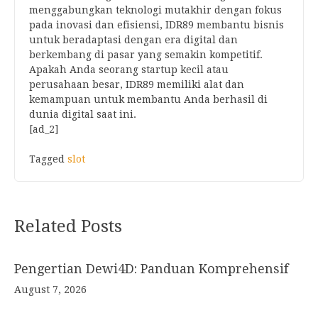
menggabungkan teknologi mutakhir dengan fokus
pada inovasi dan efisiensi, IDR89 membantu bisnis
untuk beradaptasi dengan era digital dan
berkembang di pasar yang semakin kompetitif.
Apakah Anda seorang startup kecil atau
perusahaan besar, IDR89 memiliki alat dan
kemampuan untuk membantu Anda berhasil di
dunia digital saat ini.
[ad_2]
Tagged
slot
Post
Related Posts
navigation
Pengertian Dewi4D: Panduan Komprehensif
August 7, 2026