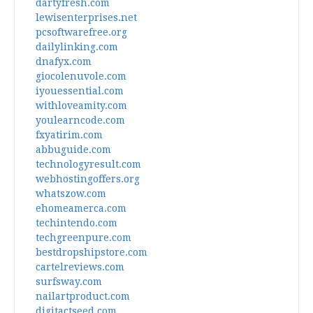
dartyfresh.com
lewisenterprises.net
pcsoftwarefree.org
dailylinking.com
dnafyx.com
giocolenuvole.com
iyouessential.com
withloveamity.com
youlearncode.com
fxyatirim.com
abbuguide.com
technologyresult.com
webhostingoffers.org
whatszow.com
ehomeamerca.com
techintendo.com
techgreenpure.com
bestdropshipstore.com
cartelreviews.com
surfsway.com
nailartproduct.com
digitactseed.com