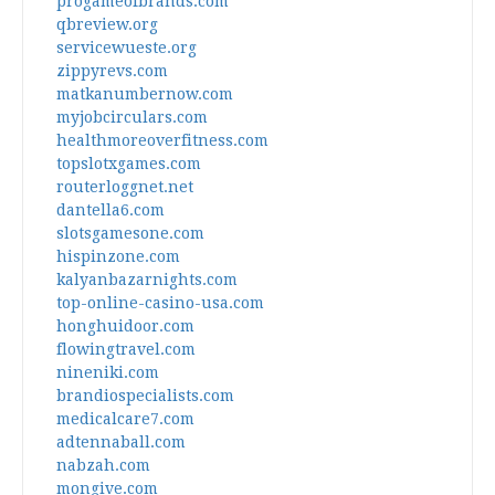
progameofbrands.com
qbreview.org
servicewueste.org
zippyrevs.com
matkanumbernow.com
myjobcirculars.com
healthmoreoverfitness.com
topslotxgames.com
routerloggnet.net
dantella6.com
slotsgamesone.com
hispinzone.com
kalyanbazarnights.com
top-online-casino-usa.com
honghuidoor.com
flowingtravel.com
nineniki.com
brandiospecialists.com
medicalcare7.com
adtennaball.com
nabzah.com
mongive.com