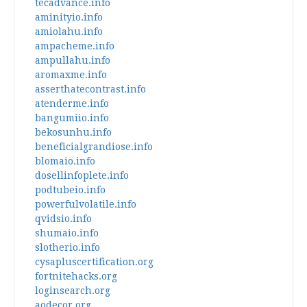
tecadvance.info
aminityio.info
amiolahu.info
ampacheme.info
ampullahu.info
aromaxme.info
asserthatecontrast.info
atenderme.info
bangumiio.info
bekosunhu.info
beneficialgrandiose.info
blomaio.info
dosellinfoplete.info
podtubeio.info
powerfulvolatile.info
qvidsio.info
shumaio.info
slotherio.info
cysapluscertification.org
fortnitehacks.org
loginsearch.org
aodecor.org