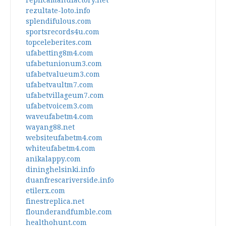
replicamanufactory.net
rezultate-loto.info
splendifulous.com
sportsrecords4u.com
topceleberites.com
ufabetting8m4.com
ufabetunionum3.com
ufabetvalueum3.com
ufabetvaultm7.com
ufabetvillageum7.com
ufabetvoicem3.com
waveufabetm4.com
wayang88.net
websiteufabetm4.com
whiteufabetm4.com
anikalappy.com
dininghelsinki.info
duanfrescariverside.info
etilerx.com
finestreplica.net
flounderandfumble.com
healthohunt.com