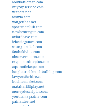
lookbattlemap.com
buyrdpservice.com
yesport.net
tostylo.com
yougetthat.net
sportsnetclub.com
newbestcrypto.com
oxfordsave.com
iclassicgames.com
saung-artikel.com
fasthokivip2.com
observersports.com
cryptominingplus.com
aquinoticiaspe.com
longhairedfrenchbulldog.com
lawyersforhire.co
businemarket.com
matahari88play.net
moneydescriptor.com
youthsmagazine.com
painaidee.net