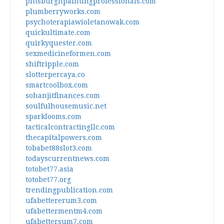
pittsburghpaintingprofessionals.com
plumberryworks.com
psychoterapiawioletanowak.com
quickultimate.com
quirkyquester.com
sexmedicineformen.com
shiftripple.com
slotterpercaya.co
smartcoolbox.com
sohanjitfinances.com
soulfulhousemusic.net
sparklooms.com
tacticalcontractingllc.com
thecapitalpowers.com
tobabet88slot3.com
todayscurrentnews.com
totobet77.asia
totobet77.org
trendingpublication.com
ufabettererum3.com
ufabettermentm4.com
ufabettersum7.com