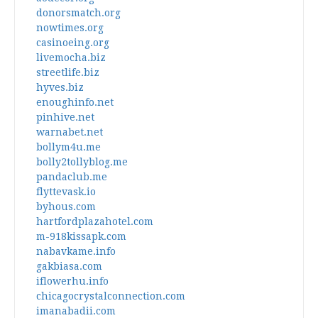
donorsmatch.org
nowtimes.org
casinoeing.org
livemocha.biz
streetlife.biz
hyves.biz
enoughinfo.net
pinhive.net
warnabet.net
bollym4u.me
bolly2tollyblog.me
pandaclub.me
flyttevask.io
byhous.com
hartfordplazahotel.com
m-918kissapk.com
nabavkame.info
gakbiasa.com
iflowerhu.info
chicagocrystalconnection.com
imanabadii.com