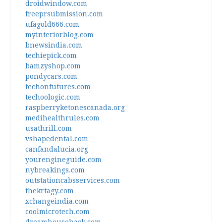
droidwindow.com
freeprsubmission.com
ufagold666.com
myinteriorblog.com
bnewsindia.com
techiepick.com
bamzyshop.com
pondycars.com
techonfutures.com
techoologic.com
raspberryketonescanada.org
medihealthrules.com
usathrill.com
vshapedental.com
canfandalucia.org
yourengineguide.com
nybreakings.com
outstationcabsservices.com
thekrtagy.com
xchangeindia.com
coolmicrotech.com