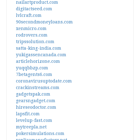
nailartproduct.com
digitactseed.com
lvlcraft.com
90secondmoneyloans.com
xenmicro.com
rodrovers.com
tripssolution.com
satta-king-india.com
yukigassencanada.com
articlehorizone.com
yuqqbbzp.com
7betagents6.com
coronavirusuptodate.com
crackinstreams.com
gadgetspak.com
gearsngadget.com
hireseodoctor.com
lapsfit.com
levelup-fast.com
mytreepla.net
pokersimulations.com