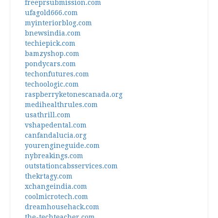
freeprsubmission.com
ufagold666.com
myinteriorblog.com
bnewsindia.com
techiepick.com
bamzyshop.com
pondycars.com
techonfutures.com
techoologic.com
raspberryketonescanada.org
medihealthrules.com
usathrill.com
vshapedental.com
canfandalucia.org
yourengineguide.com
nybreakings.com
outstationcabsservices.com
thekrtagy.com
xchangeindia.com
coolmicrotech.com
dreamhousehack.com
the-techteacher.com