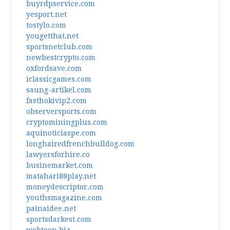
buyrdpservice.com
yesport.net
tostylo.com
yougetthat.net
sportsnetclub.com
newbestcrypto.com
oxfordsave.com
iclassicgames.com
saung-artikel.com
fasthokivip2.com
observersports.com
cryptominingplus.com
aquinoticiaspe.com
longhairedfrenchbulldog.com
lawyersforhire.co
businemarket.com
matahari88play.net
moneydescriptor.com
youthsmagazine.com
painaidee.net
sportsdarkest.com