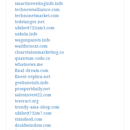
smartinvestinginfo.info
technewsalliance.com
technonetmarket.com
tedstanger.net
ufabett732um3.com
uskola.info
wagonpaints.info
waitfornext.com
clearvisionmarketing.co
quantum-code.co
whatnews.me
final-dream.com
finest-replica.net
gestioneinh.info
prosportdaily.net
salesinvest22.com
teseract.org
trendy-ama-shop.com
ufabett732m7.com
visiofood.com
droidwindow.com