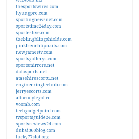
webtoon.biz
thesportswires.com
hyungpro.com
sportingnewsnet.com
sportstime24day.com
sporteslive.com
theblingblingshields.com
pinkfrenchtipnails.com
newgamestv.com
sportsgallerys.com
sportsmirrors.net
datasports.net
atasehirescortu.net
engineeringtechub.com
jerryescorts.com
attorneylegal.co
voomb.com
techgadgetpoint.com
tvsportsguide24.com
sportsreviews24.com
dubai360blog.com
lucky77slot.org