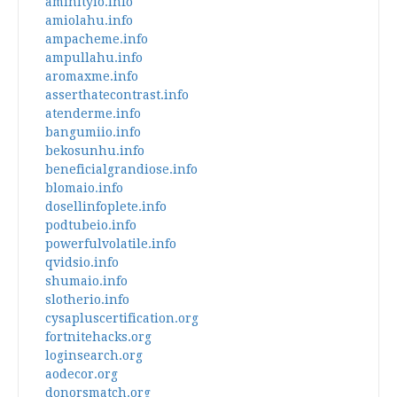
aminityio.info
amiolahu.info
ampacheme.info
ampullahu.info
aromaxme.info
asserthatecontrast.info
atenderme.info
bangumiio.info
bekosunhu.info
beneficialgrandiose.info
blomaio.info
dosellinfoplete.info
podtubeio.info
powerfulvolatile.info
qvidsio.info
shumaio.info
slotherio.info
cysapluscertification.org
fortnitehacks.org
loginsearch.org
aodecor.org
donorsmatch.org