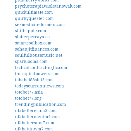
plumberryworks.com
psychoterapiawioletanowak.com
quickultimate.com
quirkyquester.com
sexmedicineformen.com
shiftripple.com
slotterpercaya.co
smartcoolbox.com
sohanjitfinances.com
soulfulhousemusic.net
sparklooms.com
tacticalcontractingllc.com
thecapitalpowers.com
tobabet88slot3.com
todayscurrentnews.com
totobet77.asia
totobet77.org
trendingpublication.com
ufabettererum3.com
ufabettermentm4.com
ufabettersum7.com
ufabettinwm7.com