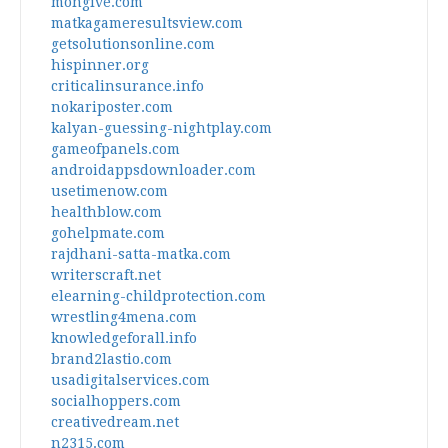
mongive.com
matkagameresultsview.com
getsolutionsonline.com
hispinner.org
criticalinsurance.info
nokariposter.com
kalyan-guessing-nightplay.com
gameofpanels.com
androidappsdownloader.com
usetimenow.com
healthblow.com
gohelpmate.com
rajdhani-satta-matka.com
writerscraft.net
elearning-childprotection.com
wrestling4mena.com
knowledgeforall.info
brand2lastio.com
usadigitalservices.com
socialhoppers.com
creativedream.net
n2315.com