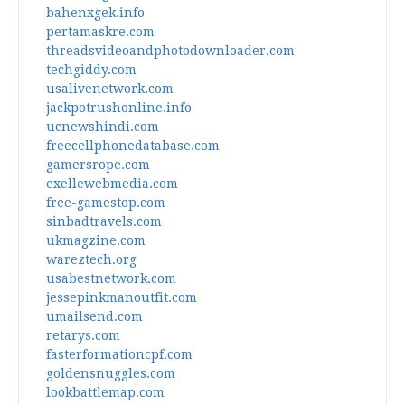
bahenxgek.info
pertamaskre.com
threadsvideoandphotodownloader.com
techgiddy.com
usalivenetwork.com
jackpotrushonline.info
ucnewshindi.com
freecellphonedatabase.com
gamersrope.com
exellewebmedia.com
free-gamestop.com
sinbadtravels.com
ukmagzine.com
wareztech.org
usabestnetwork.com
jessepinkmanoutfit.com
umailsend.com
retarys.com
fasterformationcpf.com
goldensnuggles.com
lookbattlemap.com