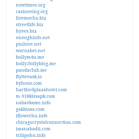
nowtimes.org
casinoeing.org
livemocha.biz
streetlife.biz
hyves.biz
enoughinfo.net
pinhive.net
warnabet.net
bollym4u.me
bolly2tollyblog.me
pandaclub.me
flyttevask.io
byhous.com
hartfordplazahotel.com
m-918kissapk.com
nabavkame.info
gakbiasa.com
iflowerhu.info
chicagocrystalconnection.com
imanabadii.com
trilipohu.info