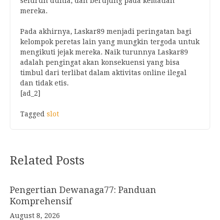
seluruh dunia, dan berujung pada kematian
mereka.
Pada akhirnya, Laskar89 menjadi peringatan bagi
kelompok peretas lain yang mungkin tergoda untuk
mengikuti jejak mereka. Naik turunnya Laskar89
adalah pengingat akan konsekuensi yang bisa
timbul dari terlibat dalam aktivitas online ilegal
dan tidak etis.
[ad_2]
Tagged
slot
Post
Related Posts
navigation
Pengertian Dewanaga77: Panduan
Komprehensif
August 8, 2026