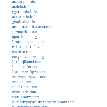
aseleraio.info
asticio.info
egardenio.info
arxteamio.info
getalexio.info
accountaudittaxcon.com
prymprint.com
sportkeeda.org
besttimespend.com
careandcure.biz
cogniyo.com
easymagazines.org
hirfanjilasmi.com
hometricks.org
leathercraftpro.com
microgridpower.org
mixiqo.com
needglobe.com
ortocoach.com
passionawe.com
pittsburghpaintingprofessionals.com