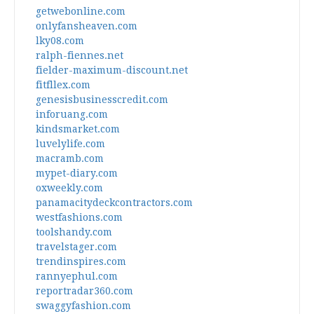
getwebonline.com
onlyfansheaven.com
lky08.com
ralph-fiennes.net
fielder-maximum-discount.net
fitfllex.com
genesisbusinesscredit.com
inforuang.com
kindsmarket.com
luvelylife.com
macramb.com
mypet-diary.com
oxweekly.com
panamacitydeckcontractors.com
westfashions.com
toolshandy.com
travelstager.com
trendinspires.com
rannyephul.com
reportradar360.com
swaggyfashion.com