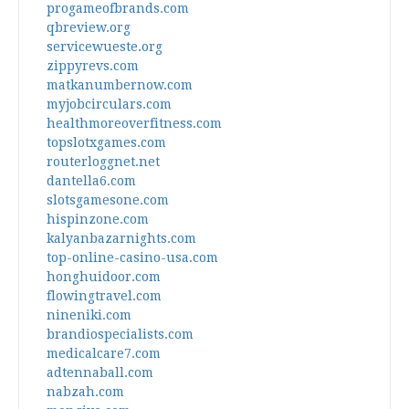
progameofbrands.com
qbreview.org
servicewueste.org
zippyrevs.com
matkanumbernow.com
myjobcirculars.com
healthmoreoverfitness.com
topslotxgames.com
routerloggnet.net
dantella6.com
slotsgamesone.com
hispinzone.com
kalyanbazarnights.com
top-online-casino-usa.com
honghuidoor.com
flowingtravel.com
nineniki.com
brandiospecialists.com
medicalcare7.com
adtennaball.com
nabzah.com