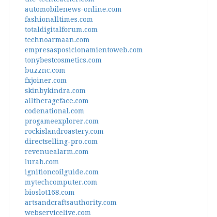
automobilenews-online.com
fashionalltimes.com
totaldigitalforum.com
technoarmaan.com
empresasposicionamientoweb.com
tonybestcosmetics.com
buzznc.com
fxjoiner.com
skinbykindra.com
alltherageface.com
codenational.com
progameexplorer.com
rockislandroastery.com
directselling-pro.com
revenuealarm.com
lurab.com
ignitioncoilguide.com
mytechcomputer.com
bioslot168.com
artsandcraftsauthority.com
webservicelive.com