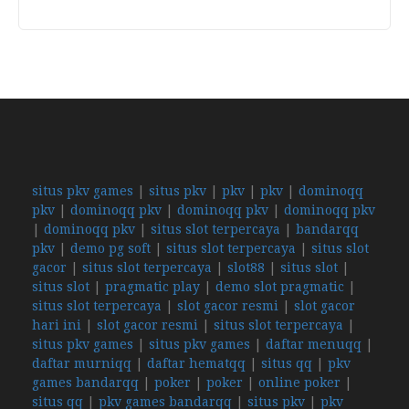
situs pkv games
|
situs pkv
|
pkv
|
pkv
|
dominoqq
pkv
|
dominoqq pkv
|
dominoqq pkv
|
dominoqq pkv
|
dominoqq pkv
|
situs slot terpercaya
|
bandarqq
pkv
|
demo pg soft
|
situs slot terpercaya
|
situs slot
gacor
|
situs slot terpercaya
|
slot88
|
situs slot
|
situs slot
|
pragmatic play
|
demo slot pragmatic
|
situs slot terpercaya
|
slot gacor resmi
|
slot gacor
hari ini
|
slot gacor resmi
|
situs slot terpercaya
|
situs pkv games
|
situs pkv games
|
daftar menuqq
|
daftar murniqq
|
daftar hematqq
|
situs qq
|
pkv
games bandarqq
|
poker
|
poker
|
online poker
|
situs qq
|
pkv games bandarqq
|
situs pkv
|
pkv