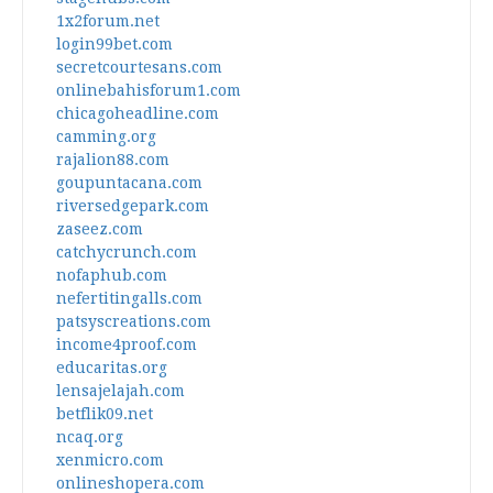
1x2forum.net
login99bet.com
secretcourtesans.com
onlinebahisforum1.com
chicagoheadline.com
camming.org
rajalion88.com
goupuntacana.com
riversedgepark.com
zaseez.com
catchycrunch.com
nofaphub.com
nefertitingalls.com
patsyscreations.com
income4proof.com
educaritas.org
lensajelajah.com
betflik09.net
ncaq.org
xenmicro.com
onlineshopera.com