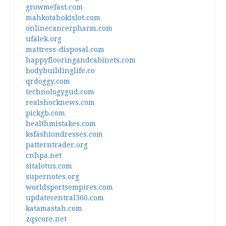
growmefast.com
mahkotahokislot.com
onlinecancerpharm.com
ufalek.org
mattress-disposal.com
happyflooringandcabinets.com
bodybuildinglife.co
qrdoggy.com
technologygud.com
realshocknews.com
pickgb.com
healthmistakes.com
ksfashiondresses.com
patterntrader.org
cnhpa.net
sitalotus.com
supernotes.org
worldsportsempires.com
updatecentral360.com
katamastah.com
zqscore.net