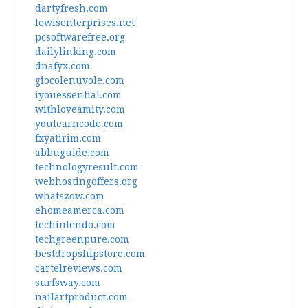
dartyfresh.com
lewisenterprises.net
pcsoftwarefree.org
dailylinking.com
dnafyx.com
giocolenuvole.com
iyouessential.com
withloveamity.com
youlearncode.com
fxyatirim.com
abbuguide.com
technologyresult.com
webhostingoffers.org
whatszow.com
ehomeamerca.com
techintendo.com
techgreenpure.com
bestdropshipstore.com
cartelreviews.com
surfsway.com
nailartproduct.com