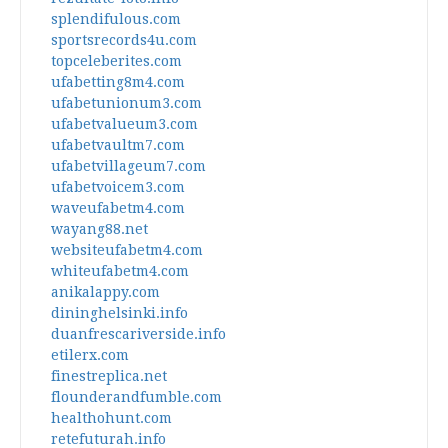
splendifulous.com
sportsrecords4u.com
topceleberites.com
ufabetting8m4.com
ufabetunionum3.com
ufabetvalueum3.com
ufabetvaultm7.com
ufabetvillageum7.com
ufabetvoicem3.com
waveufabetm4.com
wayang88.net
websiteufabetm4.com
whiteufabetm4.com
anikalappy.com
dininghelsinki.info
duanfrescariverside.info
etilerx.com
finestreplica.net
flounderandfumble.com
healthohunt.com
retefuturah.info