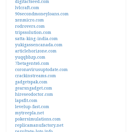
digitactseed.com
lvlcraft.com
90secondmoneyloans.com
xenmicro.com
rodrovers.com
tripssolution.com
satta-king-india.com
yukigassencanada.com
articlehorizone.com
yuqqbbzp.com
7betagents6.com
coronavirusuptodate.com
crackinstreams.com
gadgetspak.com
gearsngadget.com
hireseodoctor.com
lapsfit.com
levelup-fast.com
mytreepla.net
pokersimulations.com
replicamanufactory.net
rezultate-loto.info