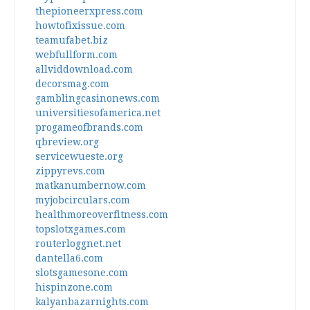
thepioneerxpress.com
howtofixissue.com
teamufabet.biz
webfullform.com
allviddownload.com
decorsmag.com
gamblingcasinonews.com
universitiesofamerica.net
progameofbrands.com
qbreview.org
servicewueste.org
zippyrevs.com
matkanumbernow.com
myjobcirculars.com
healthmoreoverfitness.com
topslotxgames.com
routerloggnet.net
dantella6.com
slotsgamesone.com
hispinzone.com
kalyanbazarnights.com