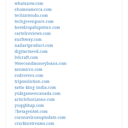
whatszow.com
ehomeamerca.com
techintendo.com
techgreenpure.com
bestdropshipstore.com
cartelreviews.com
surfsway.com
nailartproduct.com
digitactseed.com
lvlcraft.com
90secondmoneyloans.com
xenmicro.com
rodrovers.com
tripssolution.com
satta-king-india.com
yukigassencanada.com
articlehorizone.com
yuqqbbzp.com
7betagents6.com
coronavirusuptodate.com
crackinstreams.com