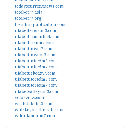
tobabet88slot3.com
todayscurrentnews.com
totobet77.asia
totobet77.org
trendingpublication.com
ufabettererum3.com
ufabettermentm4.com
ufabettersum7.com
ufabettinwm7.com
ufabettinwum3.com
ufabetunitedm3.com
ufabetunitedm7.com
ufabetuskedm7.com
ufabetutoredm3.com
ufabetutoredm7.com
ufabetvalleyum3.com
veloxview.com
westufabetm3.com
whiskeybrothersllc.com
wildufabetum7.com