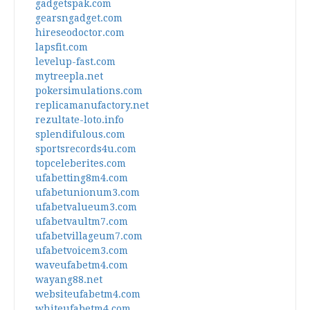
gadgetspak.com
gearsngadget.com
hireseodoctor.com
lapsfit.com
levelup-fast.com
mytreepla.net
pokersimulations.com
replicamanufactory.net
rezultate-loto.info
splendifulous.com
sportsrecords4u.com
topceleberites.com
ufabetting8m4.com
ufabetunionum3.com
ufabetvalueum3.com
ufabetvaultm7.com
ufabetvillageum7.com
ufabetvoicem3.com
waveufabetm4.com
wayang88.net
websiteufabetm4.com
whiteufabetm4.com