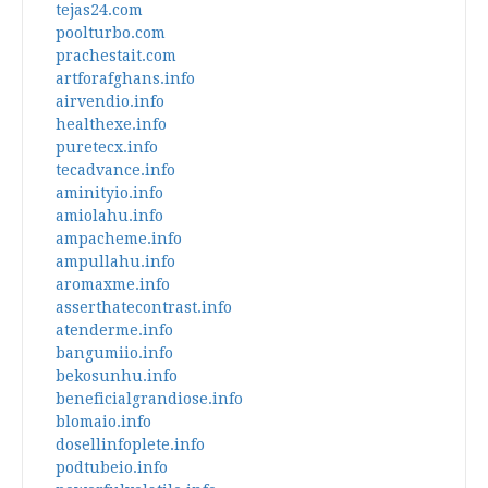
tejas24.com
poolturbo.com
prachestait.com
artforafghans.info
airvendio.info
healthexe.info
puretecx.info
tecadvance.info
aminityio.info
amiolahu.info
ampacheme.info
ampullahu.info
aromaxme.info
asserthatecontrast.info
atenderme.info
bangumiio.info
bekosunhu.info
beneficialgrandiose.info
blomaio.info
dosellinfoplete.info
podtubeio.info