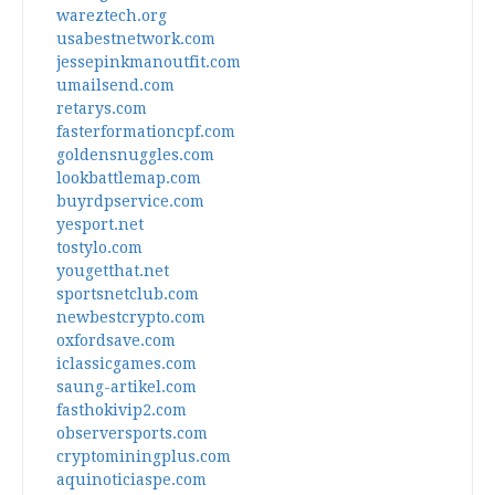
wareztech.org
usabestnetwork.com
jessepinkmanoutfit.com
umailsend.com
retarys.com
fasterformationcpf.com
goldensnuggles.com
lookbattlemap.com
buyrdpservice.com
yesport.net
tostylo.com
yougetthat.net
sportsnetclub.com
newbestcrypto.com
oxfordsave.com
iclassicgames.com
saung-artikel.com
fasthokivip2.com
observersports.com
cryptominingplus.com
aquinoticiaspe.com