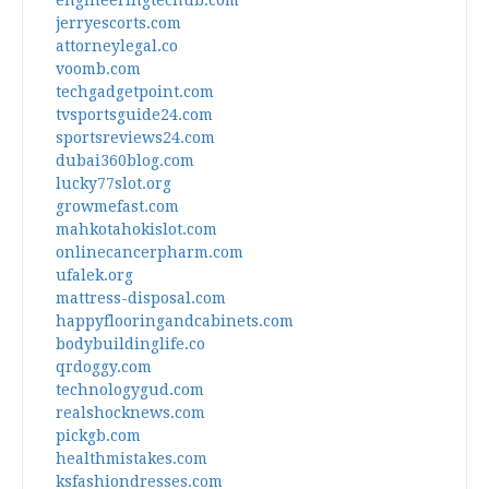
engineeringtechub.com
jerryescorts.com
attorneylegal.co
voomb.com
techgadgetpoint.com
tvsportsguide24.com
sportsreviews24.com
dubai360blog.com
lucky77slot.org
growmefast.com
mahkotahokislot.com
onlinecancerpharm.com
ufalek.org
mattress-disposal.com
happyflooringandcabinets.com
bodybuildinglife.co
qrdoggy.com
technologygud.com
realshocknews.com
pickgb.com
healthmistakes.com
ksfashiondresses.com