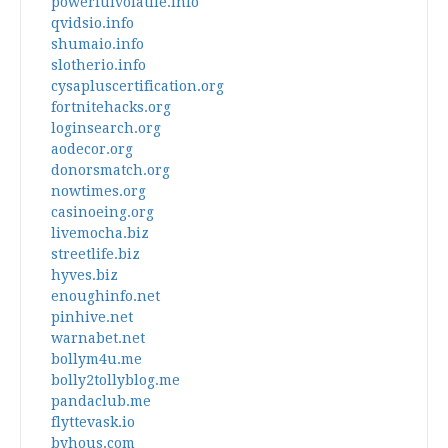
powerfulvolatile.info
qvidsio.info
shumaio.info
slotherio.info
cysapluscertification.org
fortnitehacks.org
loginsearch.org
aodecor.org
donorsmatch.org
nowtimes.org
casinoeing.org
livemocha.biz
streetlife.biz
hyves.biz
enoughinfo.net
pinhive.net
warnabet.net
bollym4u.me
bolly2tollyblog.me
pandaclub.me
flyttevask.io
byhous.com