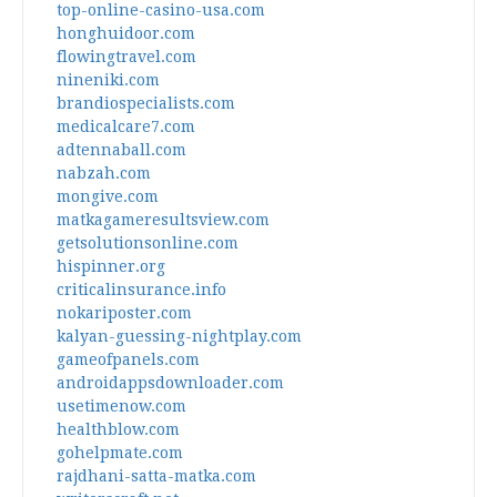
top-online-casino-usa.com
honghuidoor.com
flowingtravel.com
nineniki.com
brandiospecialists.com
medicalcare7.com
adtennaball.com
nabzah.com
mongive.com
matkagameresultsview.com
getsolutionsonline.com
hispinner.org
criticalinsurance.info
nokariposter.com
kalyan-guessing-nightplay.com
gameofpanels.com
androidappsdownloader.com
usetimenow.com
healthblow.com
gohelpmate.com
rajdhani-satta-matka.com