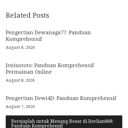
Post
Related Posts
navigation
Pengertian Dewanaga77: Panduan
Komprehensif
August 8, 2026
Jeniustoto: Panduan Komprehensif
Permainan Online
August 8, 2026
Pengertian Dewi4D: Panduan Komprehensif
August 7, 2026
Bersiaplah untuk Menang Besar di Berlian888:
Panduan Komprehensif