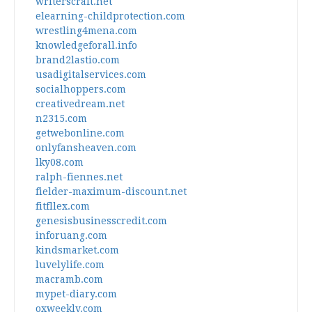
writerscraft.net
elearning-childprotection.com
wrestling4mena.com
knowledgeforall.info
brand2lastio.com
usadigitalservices.com
socialhoppers.com
creativedream.net
n2315.com
getwebonline.com
onlyfansheaven.com
lky08.com
ralph-fiennes.net
fielder-maximum-discount.net
fitfllex.com
genesisbusinesscredit.com
inforuang.com
kindsmarket.com
luvelylife.com
macramb.com
mypet-diary.com
oxweekly.com