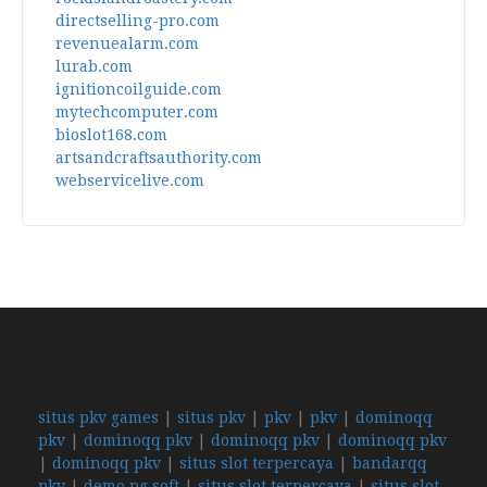
directselling-pro.com
revenuealarm.com
lurab.com
ignitioncoilguide.com
mytechcomputer.com
bioslot168.com
artsandcraftsauthority.com
webservicelive.com
situs pkv games
|
situs pkv
|
pkv
|
pkv
|
dominoqq
pkv
|
dominoqq pkv
|
dominoqq pkv
|
dominoqq pkv
|
dominoqq pkv
|
situs slot terpercaya
|
bandarqq
pkv
|
demo pg soft
|
situs slot terpercaya
|
situs slot