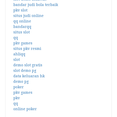
bandar judi bola terbaik
pkv slot
situs judi online
qq online
bandarqq
situs slot
qq
pkv games
situs pkv resmi
ahliqq
slot
demo slot gratis
slot demo pg
data keluaran hk
demo pg
poker
pkv games
pkv
qq
online poker