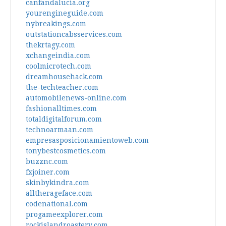
canfandalucia.org
yourengineguide.com
nybreakings.com
outstationcabsservices.com
thekrtagy.com
xchangeindia.com
coolmicrotech.com
dreamhousehack.com
the-techteacher.com
automobilenews-online.com
fashionalltimes.com
totaldigitalforum.com
technoarmaan.com
empresasposicionamientoweb.com
tonybestcosmetics.com
buzznc.com
fxjoiner.com
skinbykindra.com
alltherageface.com
codenational.com
progameexplorer.com
rockislandroastery.com