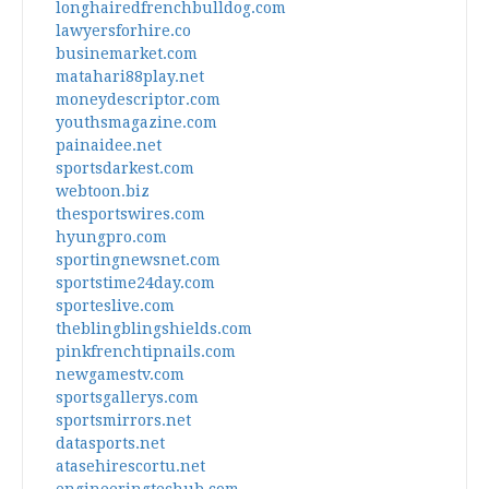
longhairedfrenchbulldog.com
lawyersforhire.co
businemarket.com
matahari88play.net
moneydescriptor.com
youthsmagazine.com
painaidee.net
sportsdarkest.com
webtoon.biz
thesportswires.com
hyungpro.com
sportingnewsnet.com
sportstime24day.com
sporteslive.com
theblingblingshields.com
pinkfrenchtipnails.com
newgamestv.com
sportsgallerys.com
sportsmirrors.net
datasports.net
atasehirescortu.net