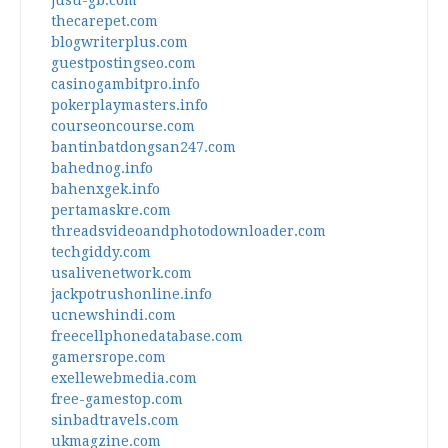
jusu-gb.com
thecarepet.com
blogwriterplus.com
guestpostingseo.com
casinogambitpro.info
pokerplaymasters.info
courseoncourse.com
bantinbatdongsan247.com
bahednog.info
bahenxgek.info
pertamaskre.com
threadsvideoandphotodownloader.com
techgiddy.com
usalivenetwork.com
jackpotrushonline.info
ucnewshindi.com
freecellphonedatabase.com
gamersrope.com
exellewebmedia.com
free-gamestop.com
sinbadtravels.com
ukmagzine.com