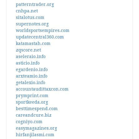
patterntrader.org
cnhpa.net
sitalotus.com
supernotes.org
worldsportsempires.com
updatecentral360.com
katamastah.com
zqscore.net
aseleraio.info
asticio.info
egardenio.info
arxteamio.info
getalexio.info
accountaudittaxcon.com
prymprint.com
sportkeeda.org
besttimespend.com
careandcure.biz
cogniyo.com
easymagazines.org
hirfanjilasmi.com