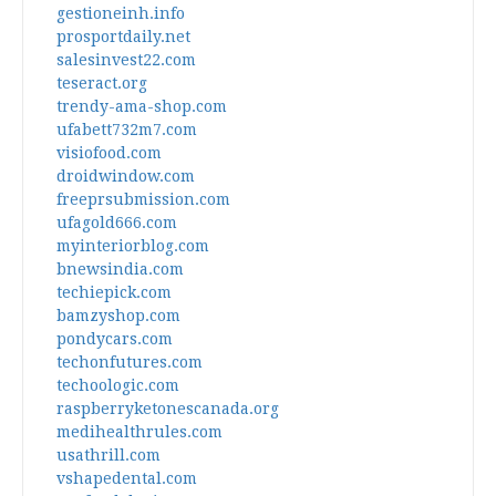
gestioneinh.info
prosportdaily.net
salesinvest22.com
teseract.org
trendy-ama-shop.com
ufabett732m7.com
visiofood.com
droidwindow.com
freeprsubmission.com
ufagold666.com
myinteriorblog.com
bnewsindia.com
techiepick.com
bamzyshop.com
pondycars.com
techonfutures.com
techoologic.com
raspberryketonescanada.org
medihealthrules.com
usathrill.com
vshapedental.com