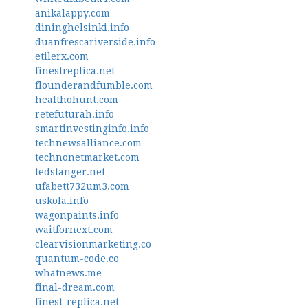
anikalappy.com
dininghelsinki.info
duanfrescariverside.info
etilerx.com
finestreplica.net
flounderandfumble.com
healthohunt.com
retefuturah.info
smartinvestinginfo.info
technewsalliance.com
technonetmarket.com
tedstanger.net
ufabett732um3.com
uskola.info
wagonpaints.info
waitfornext.com
clearvisionmarketing.co
quantum-code.co
whatnews.me
final-dream.com
finest-replica.net