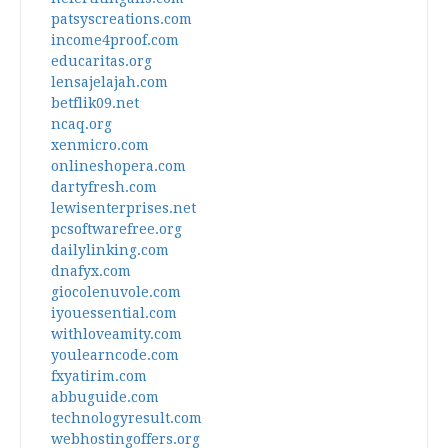
patsyscreations.com
income4proof.com
educaritas.org
lensajelajah.com
betflik09.net
ncaq.org
xenmicro.com
onlineshopera.com
dartyfresh.com
lewisenterprises.net
pcsoftwarefree.org
dailylinking.com
dnafyx.com
giocolenuvole.com
iyouessential.com
withloveamity.com
youlearncode.com
fxyatirim.com
abbuguide.com
technologyresult.com
webhostingoffers.org