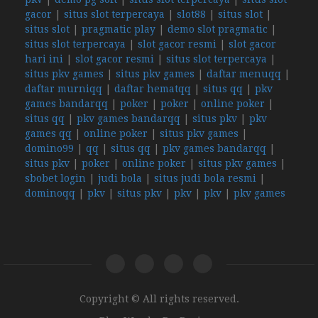
gacor
|
situs slot terpercaya
|
slot88
|
situs slot
|
situs slot
|
pragmatic play
|
demo slot pragmatic
|
situs slot terpercaya
|
slot gacor resmi
|
slot gacor
hari ini
|
slot gacor resmi
|
situs slot terpercaya
|
situs pkv games
|
situs pkv games
|
daftar menuqq
|
daftar murniqq
|
daftar hematqq
|
situs qq
|
pkv
games bandarqq
|
poker
|
poker
|
online poker
|
situs qq
|
pkv games bandarqq
|
situs pkv
|
pkv
games qq
|
online poker
|
situs pkv games
|
domino99
|
qq
|
situs qq
|
pkv games bandarqq
|
situs pkv
|
poker
|
online poker
|
situs pkv games
|
sbobet login
|
judi bola
|
situs judi bola resmi
|
dominoqq
|
pkv
|
situs pkv
|
pkv
|
pkv
|
pkv games
Copyright © All rights reserved.