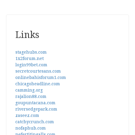
Links
stagehubs.com
1x2forum.net
login99bet.com
secretcourtesans.com
onlinebahisforum1.com
chicagoheadline.com
camming.org
rajalion88.com
goupuntacana.com
riversedgepark.com
zaseez.com
catchycrunch.com
nofaphub.com
nefertitingalls.com