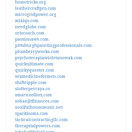
hometricks.org
leathercraftpro.com
microgridpower.org
mixiqo.com
needglobe.com
ortocoach.com
passionawe.com
pittsburghpaintingprofessionals.com
plumberryworks.com
psychoterapiawioletanowak.com
quickultimate.com
quirkyquester.com
sexmedicineformen.com
shiftripple.com
slotterpercaya.co
smartcoolbox.com
sohanjitfinances.com
soulfulhousemusic.net
sparklooms.com
tacticalcontractingllc.com
thecapitalpowers.com