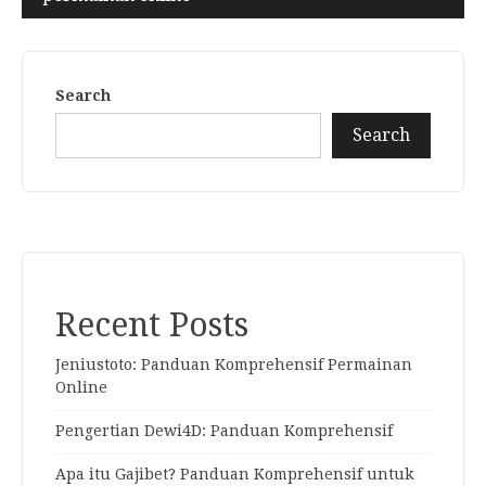
Search
Search
Recent Posts
Jeniustoto: Panduan Komprehensif Permainan
Online
Pengertian Dewi4D: Panduan Komprehensif
Apa itu Gajibet? Panduan Komprehensif untuk