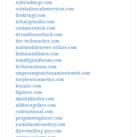
nybreakings.com
outstationcabsservices.com
thekrtagy.com
xchangeindia.com
coolmicrotech.com
dreamhousehack.com
the-techteacher.com
automobilenews-online.com
fashionalltimes.com
totaldigitalforum.com
technoarmaan.com
empresasposicionamientoweb.com
tonybestcosmetics.com
buzznc.com
fxjoiner.com
skinbykindra.com
alltherageface.com
codenational.com
progameexplorer.com
rockislandroastery.com
directselling-pro.com