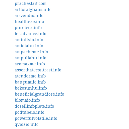
prachestait.com
artforafghans.info
airvendio.info
healthexe.info
puretecx.info
tecadvance.info
aminityio.info
amiolahu.info
ampacheme.info
ampullahu.info
aromaxme.info
asserthatecontrast.info
atenderme.info
bangumiio.info
bekosunhu.info
beneficialgrandiose.info
blomaio.info
dosellinfoplete.info
podtubeio.info
powerfulvolatile.info
qvidsio.info