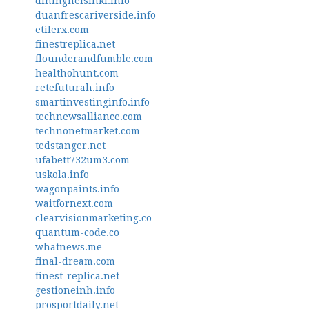
dininghelsinki.info
duanfrescariverside.info
etilerx.com
finestreplica.net
flounderandfumble.com
healthohunt.com
retefuturah.info
smartinvestinginfo.info
technewsalliance.com
technonetmarket.com
tedstanger.net
ufabett732um3.com
uskola.info
wagonpaints.info
waitfornext.com
clearvisionmarketing.co
quantum-code.co
whatnews.me
final-dream.com
finest-replica.net
gestioneinh.info
prosportdaily.net