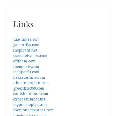
Links
uae-times.com
gamerifys.com
inspiratif.net
vsmsnetworks.com
offthem.com
ibommatv.com
techporfit.com
bekasionline.com
nbusinessplan.com
greenlife360.com
cantshoutitout.com
expressufabet.biz
mypuertoplata.net
thepioneerxpress.com
howtofixissue.com