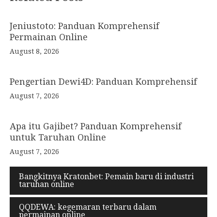
navigation
Jeniustoto: Panduan Komprehensif
Permainan Online
August 8, 2026
Pengertian Dewi4D: Panduan Komprehensif
August 7, 2026
Apa itu Gajibet? Panduan Komprehensif
untuk Taruhan Online
August 7, 2026
Bangkitnya Kratonbet: Pemain baru di industri
taruhan online
QQDEWA: kegemaran terbaru dalam
permainan online