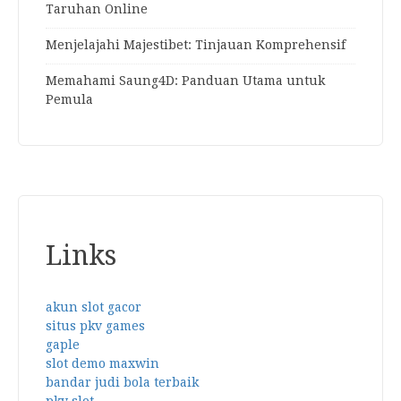
Taruhan Online
Menjelajahi Majestibet: Tinjauan Komprehensif
Memahami Saung4D: Panduan Utama untuk
Pemula
Links
akun slot gacor
situs pkv games
gaple
slot demo maxwin
bandar judi bola terbaik