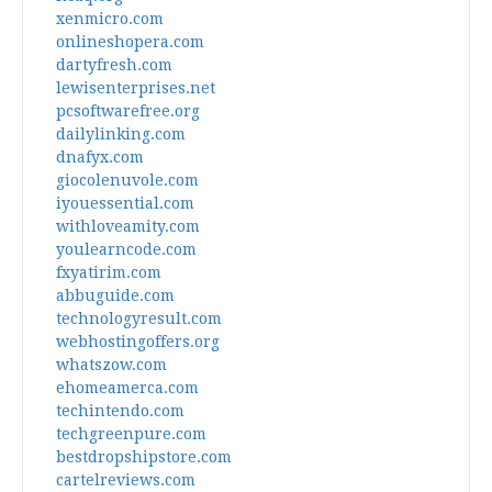
xenmicro.com
onlineshopera.com
dartyfresh.com
lewisenterprises.net
pcsoftwarefree.org
dailylinking.com
dnafyx.com
giocolenuvole.com
iyouessential.com
withloveamity.com
youlearncode.com
fxyatirim.com
abbuguide.com
technologyresult.com
webhostingoffers.org
whatszow.com
ehomeamerca.com
techintendo.com
techgreenpure.com
bestdropshipstore.com
cartelreviews.com