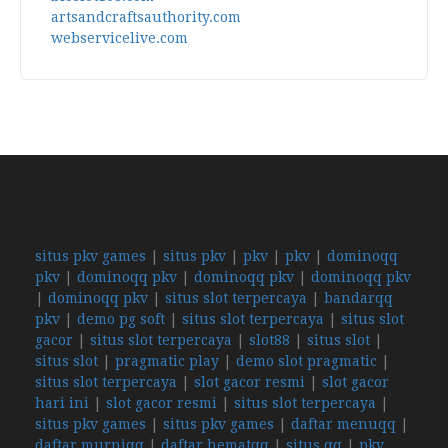
artsandcraftsauthority.com
webservicelive.com
situs pkv games
|
situs pkv
|
pkv
|
pkv
|
dominoqq
pkv
|
dominoqq pkv
|
dominoqq pkv
|
dominoqq pkv
|
dominoqq pkv
|
situs slot terpercaya
|
bandarqq
pkv
|
demo pg soft
|
situs slot terpercaya
|
situs slot
gacor
|
situs slot terpercaya
|
slot88
|
situs slot
|
situs slot
|
pragmatic play
|
demo slot pragmatic
|
situs slot terpercaya
|
slot gacor resmi
|
slot gacor
hari ini
|
slot gacor resmi
|
situs slot terpercaya
|
situs pkv games
|
situs pkv games
|
daftar menuqq
|
daftar murniqq
|
daftar hematqq
|
situs qq
|
pkv