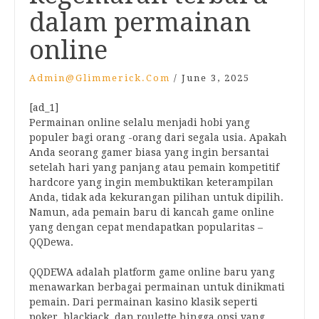
dalam permainan
online
Admin@glimmerick.com
/
June 3, 2025
[ad_1]
Permainan online selalu menjadi hobi yang
populer bagi orang -orang dari segala usia. Apakah
Anda seorang gamer biasa yang ingin bersantai
setelah hari yang panjang atau pemain kompetitif
hardcore yang ingin membuktikan keterampilan
Anda, tidak ada kekurangan pilihan untuk dipilih.
Namun, ada pemain baru di kancah game online
yang dengan cepat mendapatkan popularitas –
QQDewa.
QQDEWA adalah platform game online baru yang
menawarkan berbagai permainan untuk dinikmati
pemain. Dari permainan kasino klasik seperti
poker, blackjack, dan roulette hingga opsi yang