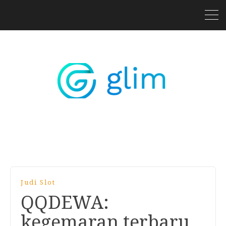
Judi Slot
QQDEWA:
kegemaran terbaru