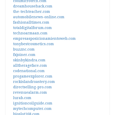
coolmicrotech.com
dreamhousehack.com
the-techteacher.com
automobilenews-online.com
fashionalltimes.com
totaldigitalforum.com
technoarmaan.com
empresasposicionamientoweb.com
tonybestcosmetics.com
buzznc.com
fxjoiner.com
skinbykindra.com
alltherageface.com
codenational.com
progameexplorer.com
rockislandroastery.com
directselling-pro.com
revenuealarm.com
lurab.com
ignitioncoilguide.com
mytechcomputer.com
bioslot168.com