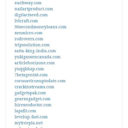
surfsway.com
nailartproduct.com
digitactseed.com
lvlcraft.com
90secondmoneyloans.com
xenmicro.com
rodrovers.com
tripssolution.com
satta-king-india.com
yukigassencanada.com
articlehorizone.com
yuqqbbzp.com
7betagents6.com
coronavirusuptodate.com
crackinstreams.com
gadgetspak.com
gearsngadget.com
hireseodoctor.com
lapsfit.com
levelup-fast.com
mytreepla.net