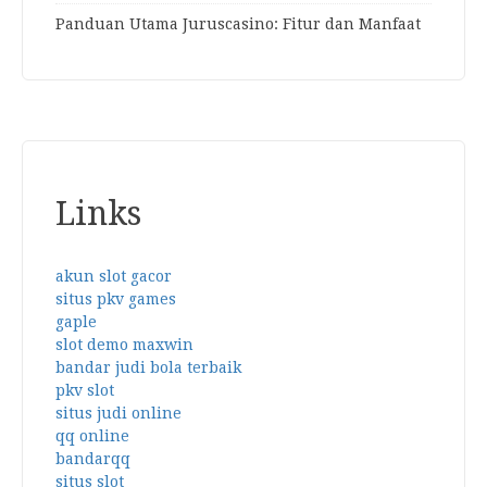
Panduan Utama Juruscasino: Fitur dan Manfaat
Links
akun slot gacor
situs pkv games
gaple
slot demo maxwin
bandar judi bola terbaik
pkv slot
situs judi online
qq online
bandarqq
situs slot