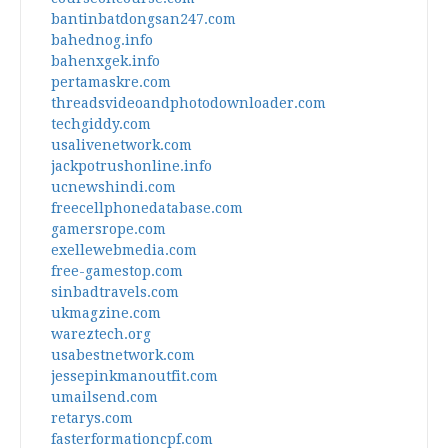
bantinbatdongsan247.com
bahednog.info
bahenxgek.info
pertamaskre.com
threadsvideoandphotodownloader.com
techgiddy.com
usalivenetwork.com
jackpotrushonline.info
ucnewshindi.com
freecellphonedatabase.com
gamersrope.com
exellewebmedia.com
free-gamestop.com
sinbadtravels.com
ukmagzine.com
wareztech.org
usabestnetwork.com
jessepinkmanoutfit.com
umailsend.com
retarys.com
fasterformationcpf.com