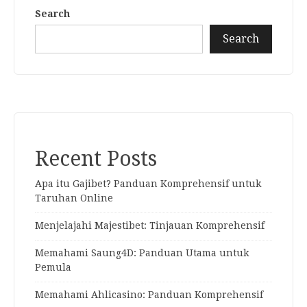
Search
Search
Recent Posts
Apa itu Gajibet? Panduan Komprehensif untuk
Taruhan Online
Menjelajahi Majestibet: Tinjauan Komprehensif
Memahami Saung4D: Panduan Utama untuk
Pemula
Memahami Ahlicasino: Panduan Komprehensif