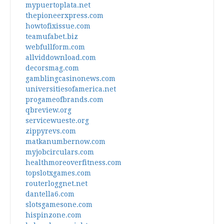
mypuertoplata.net
thepioneerxpress.com
howtofixissue.com
teamufabet.biz
webfullform.com
allviddownload.com
decorsmag.com
gamblingcasinonews.com
universitiesofamerica.net
progameofbrands.com
qbreview.org
servicewueste.org
zippyrevs.com
matkanumbernow.com
myjobcirculars.com
healthmoreoverfitness.com
topslotxgames.com
routerloggnet.net
dantella6.com
slotsgamesone.com
hispinzone.com