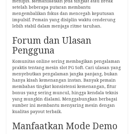
menipis. Memanfaatkan jeda singkat atau break
setelah beberapa putaran membantu
mengembalikan fokus dan mencegah keputusan
impulsif. Pemain yang disiplin waktu cenderung
lebih stabil dalam menjaga ritme taruhan.
Forum dan Ulasan
Pengguna
Komunitas online sering membagikan pengalaman
praktis tentang mesin slot PG Soft. Cari ulasan yang
menyebutkan pengalaman jangka panjang, bukan
hanya kisah kemenangan instan. Banyak pemain
membahas tingkat konsistensi kemenangan, fitur
bonus yang sering muncul, hingga kendala teknis
yang mungkin dialami. Menggabungkan berbagai
sumber ini membantu menyaring mesin dengan
kualitas payout terbaik.
Manfaatkan Mode Demo