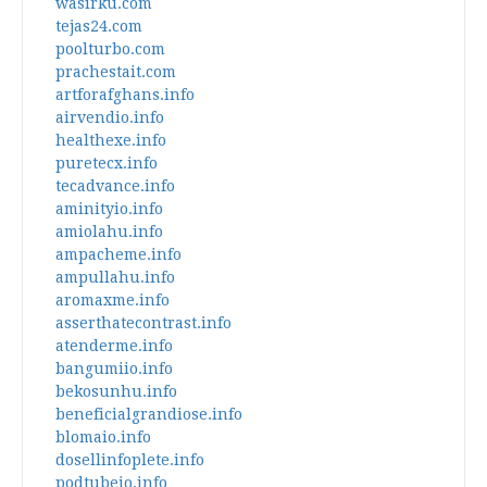
wasirku.com
tejas24.com
poolturbo.com
prachestait.com
artforafghans.info
airvendio.info
healthexe.info
puretecx.info
tecadvance.info
aminityio.info
amiolahu.info
ampacheme.info
ampullahu.info
aromaxme.info
asserthatecontrast.info
atenderme.info
bangumiio.info
bekosunhu.info
beneficialgrandiose.info
blomaio.info
dosellinfoplete.info
podtubeio.info