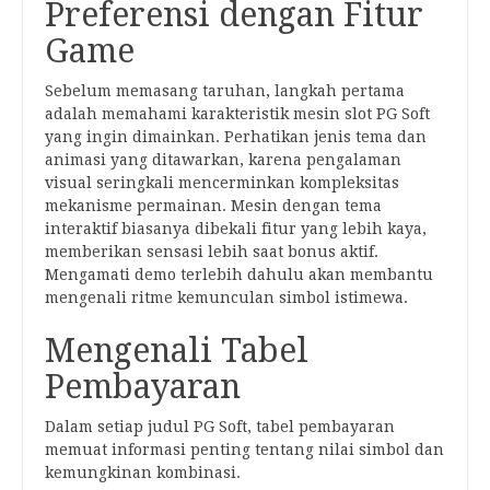
Preferensi dengan Fitur
Game
Sebelum memasang taruhan, langkah pertama
adalah memahami karakteristik mesin slot PG Soft
yang ingin dimainkan. Perhatikan jenis tema dan
animasi yang ditawarkan, karena pengalaman
visual seringkali mencerminkan kompleksitas
mekanisme permainan. Mesin dengan tema
interaktif biasanya dibekali fitur yang lebih kaya,
memberikan sensasi lebih saat bonus aktif.
Mengamati demo terlebih dahulu akan membantu
mengenali ritme kemunculan simbol istimewa.
Mengenali Tabel
Pembayaran
Dalam setiap judul PG Soft, tabel pembayaran
memuat informasi penting tentang nilai simbol dan
kemungkinan kombinasi.