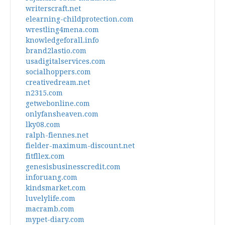
writerscraft.net
elearning-childprotection.com
wrestling4mena.com
knowledgeforall.info
brand2lastio.com
usadigitalservices.com
socialhoppers.com
creativedream.net
n2315.com
getwebonline.com
onlyfansheaven.com
lky08.com
ralph-fiennes.net
fielder-maximum-discount.net
fitfllex.com
genesisbusinesscredit.com
inforuang.com
kindsmarket.com
luvelylife.com
macramb.com
mypet-diary.com