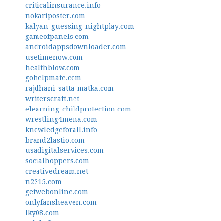
criticalinsurance.info
nokariposter.com
kalyan-guessing-nightplay.com
gameofpanels.com
androidappsdownloader.com
usetimenow.com
healthblow.com
gohelpmate.com
rajdhani-satta-matka.com
writerscraft.net
elearning-childprotection.com
wrestling4mena.com
knowledgeforall.info
brand2lastio.com
usadigitalservices.com
socialhoppers.com
creativedream.net
n2315.com
getwebonline.com
onlyfansheaven.com
lky08.com