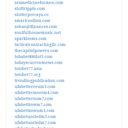
sexmedicineformen.com
shiftripple.com
slotterpercaya.co
smartcoolbox.com
sohanjitfinances.com
soulfulhousemusic.net
sparklooms.com
tacticalcontractingllc.com
thecapitalpowers.com
tobabet88slot3.com
todayscurrentnews.com
totobet77.asia
totobet77.org
trendingpublication.com
ufabettererum3.com
ufabettermentm4.com
ufabettersum7.com
ufabettinwm7.com
ufabettinwum3.com
ufabetunitedm3.com
ufabetunitedm7.com