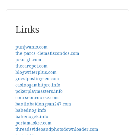
Links
punjwanis.com
the-parcs-clematiscondos.com
jusu-gb.com
thecarepet.com
blogwriterplus.com
guestpostingseo.com
casinogambitpro.info
pokerplaymasters.info
courseoncourse.com
bantinbatdongsan247.com
bahednog.info
bahenxgek.info
pertamaskre.com
threadsvideoandphotodownloader.com