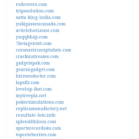
rodrovers.com
tripssolution.com
satta-king-india.com
yukigassencanada.com
articlehorizone.com
yuqqbbzp.com
7betagents6.com
coronavirusuptodate.com
crackinstreams.com
gadgetspak.com
gearsngadget.com
hireseodoctor.com
lapsfit.com
levelup-fast.com
mytreepla.net
pokersimulations.com
replicamanufactory.net
rezultate-loto.info
splendifulous.com
sportsrecords4u.com
topceleberites.com