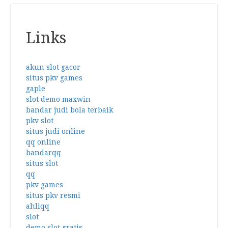
Links
akun slot gacor
situs pkv games
gaple
slot demo maxwin
bandar judi bola terbaik
pkv slot
situs judi online
qq online
bandarqq
situs slot
qq
pkv games
situs pkv resmi
ahliqq
slot
demo slot gratis