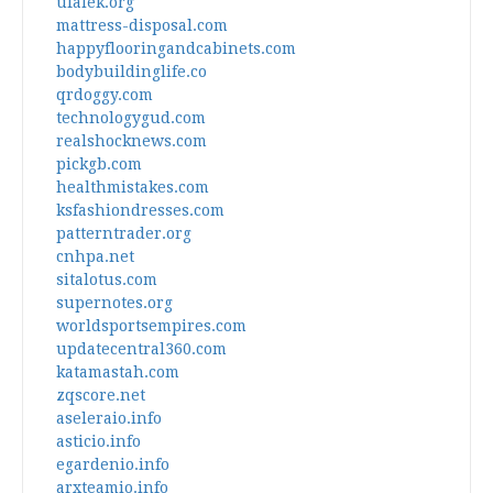
ufalek.org
mattress-disposal.com
happyflooringandcabinets.com
bodybuildinglife.co
qrdoggy.com
technologygud.com
realshocknews.com
pickgb.com
healthmistakes.com
ksfashiondresses.com
patterntrader.org
cnhpa.net
sitalotus.com
supernotes.org
worldsportsempires.com
updatecentral360.com
katamastah.com
zqscore.net
aseleraio.info
asticio.info
egardenio.info
arxteamio.info