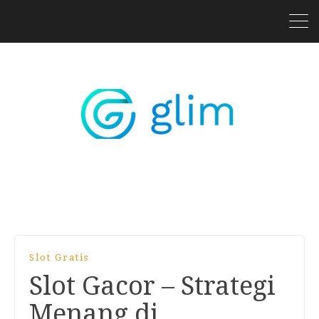
Slot Gratis
Slot Gacor – Strategi
Menang di