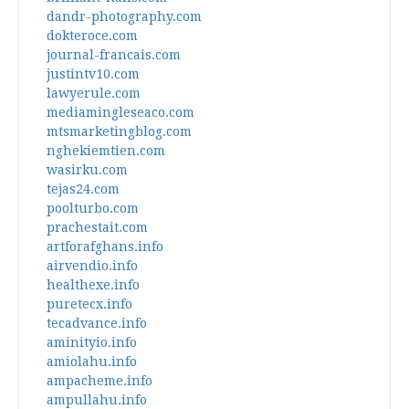
dandr-photography.com
dokteroce.com
journal-francais.com
justintv10.com
lawyerule.com
mediamingleseaco.com
mtsmarketingblog.com
nghekiemtien.com
wasirku.com
tejas24.com
poolturbo.com
prachestait.com
artforafghans.info
airvendio.info
healthexe.info
puretecx.info
tecadvance.info
aminityio.info
amiolahu.info
ampacheme.info
ampullahu.info