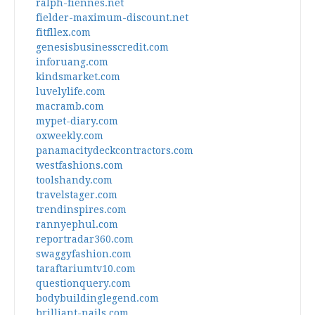
ralph-fiennes.net
fielder-maximum-discount.net
fitfllex.com
genesisbusinesscredit.com
inforuang.com
kindsmarket.com
luvelylife.com
macramb.com
mypet-diary.com
oxweekly.com
panamacitydeckcontractors.com
westfashions.com
toolshandy.com
travelstager.com
trendinspires.com
rannyephul.com
reportradar360.com
swaggyfashion.com
taraftariumtv10.com
questionquery.com
bodybuildinglegend.com
brilliant-nails.com