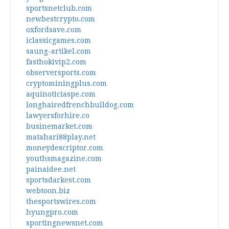
sportsnetclub.com
newbestcrypto.com
oxfordsave.com
iclassicgames.com
saung-artikel.com
fasthokivip2.com
observersports.com
cryptominingplus.com
aquinoticiaspe.com
longhairedfrenchbulldog.com
lawyersforhire.co
businemarket.com
matahari88play.net
moneydescriptor.com
youthsmagazine.com
painaidee.net
sportsdarkest.com
webtoon.biz
thesportswires.com
hyungpro.com
sportingnewsnet.com