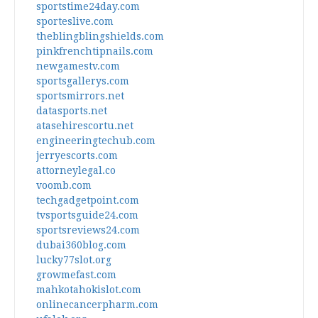
sportstime24day.com
sporteslive.com
theblingblingshields.com
pinkfrenchtipnails.com
newgamestv.com
sportsgallerys.com
sportsmirrors.net
datasports.net
atasehirescortu.net
engineeringtechub.com
jerryescorts.com
attorneylegal.co
voomb.com
techgadgetpoint.com
tvsportsguide24.com
sportsreviews24.com
dubai360blog.com
lucky77slot.org
growmefast.com
mahkotahokislot.com
onlinecancerpharm.com