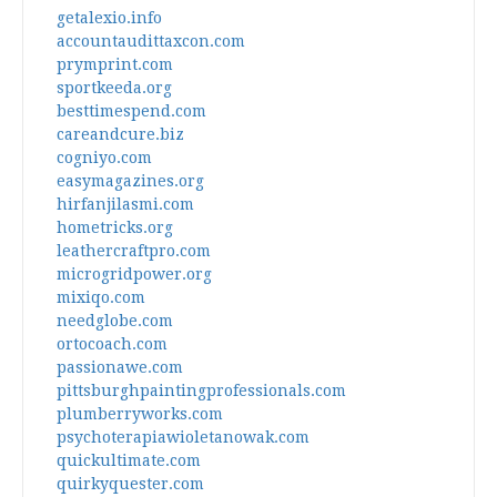
getalexio.info
accountaudittaxcon.com
prymprint.com
sportkeeda.org
besttimespend.com
careandcure.biz
cogniyo.com
easymagazines.org
hirfanjilasmi.com
hometricks.org
leathercraftpro.com
microgridpower.org
mixiqo.com
needglobe.com
ortocoach.com
passionawe.com
pittsburghpaintingprofessionals.com
plumberryworks.com
psychoterapiawioletanowak.com
quickultimate.com
quirkyquester.com