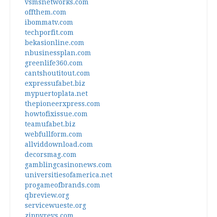
vsmsnetworks.com
offthem.com
ibommatv.com
techporfit.com
bekasionline.com
nbusinessplan.com
greenlife360.com
cantshoutitout.com
expressufabet.biz
mypuertoplata.net
thepioneerxpress.com
howtofixissue.com
teamufabet.biz
webfullform.com
allviddownload.com
decorsmag.com
gamblingcasinonews.com
universitiesofamerica.net
progameofbrands.com
qbreview.org
servicewueste.org
zippyrevs.com