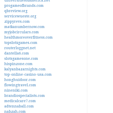
universitiesofamerica.net
progameofbrands.com
qbreview.org
servicewueste.org
zippyrevs.com
matkanumbernow.com
myjobcirculars.com
healthmoreoverfitness.com
topslotxgames.com
routerloggnet.net
dantella6.com
slotsgamesone.com
hispinzone.com
kalyanbazarnights.com
top-online-casino-usa.com
honghuidoor.com
flowingtravel.com
nineniki.com
brandiospecialists.com
medicalcare7.com
adtennaball.com
nabzah.com