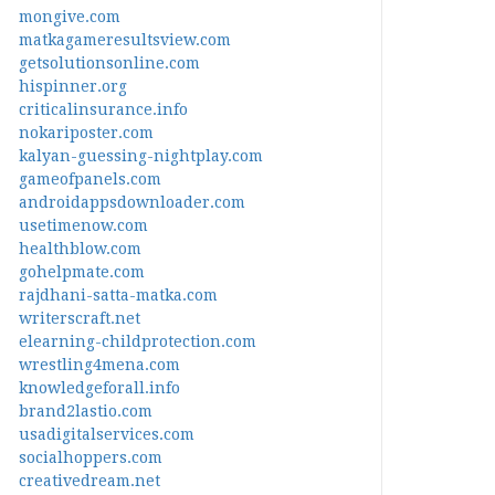
mongive.com
matkagameresultsview.com
getsolutionsonline.com
hispinner.org
criticalinsurance.info
nokariposter.com
kalyan-guessing-nightplay.com
gameofpanels.com
androidappsdownloader.com
usetimenow.com
healthblow.com
gohelpmate.com
rajdhani-satta-matka.com
writerscraft.net
elearning-childprotection.com
wrestling4mena.com
knowledgeforall.info
brand2lastio.com
usadigitalservices.com
socialhoppers.com
creativedream.net