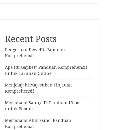
Recent Posts
Pengertian Dewi4D: Panduan
Komprehensif
Apa itu Gajibet? Panduan Komprehensif
untuk Taruhan Online
Menjelajahi Majestibet: Tinjauan
Komprehensif
Memahami Saung4D: Panduan Utama
untuk Pemula
Memahami Ahlicasino: Panduan
Komprehensif