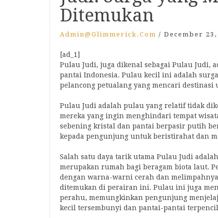
Ditemukan
Admin@glimmerick.com
/
December 23,
[ad_1]
Pulau Judi, juga dikenal sebagai Pulau Judi, 
pantai Indonesia. Pulau kecil ini adalah su
pelancong petualang yang mencari destinasi u
Pulau Judi adalah pulau yang relatif tidak d
mereka yang ingin menghindari tempat wisata 
sebening kristal dan pantai berpasir putih 
kepada pengunjung untuk beristirahat dan m
Salah satu daya tarik utama Pulau Judi ada
merupakan rumah bagi beragam biota laut. 
dengan warna-warni cerah dan melimpahnya i
ditemukan di perairan ini. Pulau ini juga 
perahu, memungkinkan pengunjung menjelaja
kecil tersembunyi dan pantai-pantai terpencil