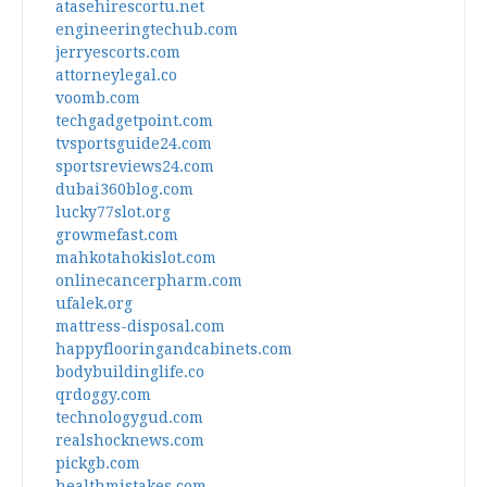
atasehirescortu.net
engineeringtechub.com
jerryescorts.com
attorneylegal.co
voomb.com
techgadgetpoint.com
tvsportsguide24.com
sportsreviews24.com
dubai360blog.com
lucky77slot.org
growmefast.com
mahkotahokislot.com
onlinecancerpharm.com
ufalek.org
mattress-disposal.com
happyflooringandcabinets.com
bodybuildinglife.co
qrdoggy.com
technologygud.com
realshocknews.com
pickgb.com
healthmistakes.com