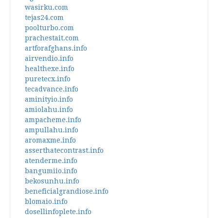
wasirku.com
tejas24.com
poolturbo.com
prachestait.com
artforafghans.info
airvendio.info
healthexe.info
puretecx.info
tecadvance.info
aminityio.info
amiolahu.info
ampacheme.info
ampullahu.info
aromaxme.info
asserthatecontrast.info
atenderme.info
bangumiio.info
bekosunhu.info
beneficialgrandiose.info
blomaio.info
dosellinfoplete.info