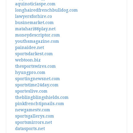
aquinoticiaspe.com
longhairedfrenchbulldog.com
lawyersforhire.co
businemarket.com
matahari88play.net
moneydescriptor.com
youthsmagazine.com
painaidee.net
sportsdarkest.com
webtoon.biz
thesportswires.com
hyungpro.com
sportingnewsnet.com
sportstime24day.com
sporteslive.com
theblingblingshields.com
pinkfrenchtipnails.com
newgamestv.com
sportsgallerys.com
sportsmirrors.net
datasports.net