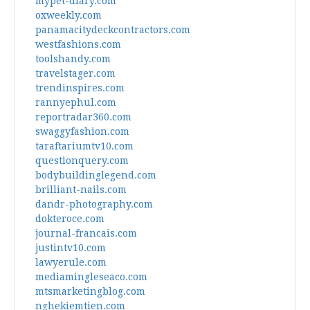
mypet-diary.com
oxweekly.com
panamacitydeckcontractors.com
westfashions.com
toolshandy.com
travelstager.com
trendinspires.com
rannyephul.com
reportradar360.com
swaggyfashion.com
taraftariumtv10.com
questionquery.com
bodybuildinglegend.com
brilliant-nails.com
dandr-photography.com
dokteroce.com
journal-francais.com
justintv10.com
lawyerule.com
mediamingleseaco.com
mtsmarketingblog.com
nghekiemtien.com