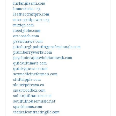
hirfanjilasmi.com
hometricks.org
leathercraftpro.com
microgridpower.org
mixiqo.com
needglobe.com
ortocoach.com
passionawe.com
pittsburghpaintingprofessionals.com
plumberryworks.com
psychoterapiawioletanowak.com
quickultimate.com
quirkyquester.com
sexmedicineformen.com
shiftripple.com
slotterpercaya.co
smartcoolbox.com
sohanjitfinances.com
soulfulhousemusic.net
sparklooms.com
tacticalcontractingllc.com