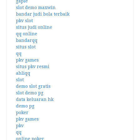
gaple
slot demo maxwin
bandar judi bola terbaik
pkv slot
situs judi online
qq online
bandarqq
situs slot
qq
pkv games
situs pkv resmi
ahliqq
slot
demo slot gratis
slot demo pg
data keluaran hk
demo pg
poker
pkv games
pkv
qq
online poker