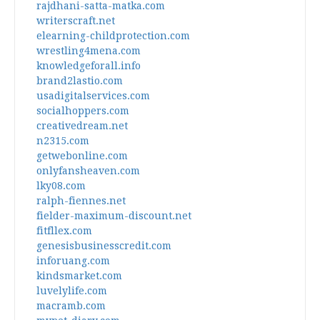
rajdhani-satta-matka.com
writerscraft.net
elearning-childprotection.com
wrestling4mena.com
knowledgeforall.info
brand2lastio.com
usadigitalservices.com
socialhoppers.com
creativedream.net
n2315.com
getwebonline.com
onlyfansheaven.com
lky08.com
ralph-fiennes.net
fielder-maximum-discount.net
fitfllex.com
genesisbusinesscredit.com
inforuang.com
kindsmarket.com
luvelylife.com
macramb.com