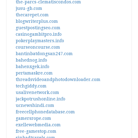
the-parcs-clematiscondos.com
jusu-gb.com
thecarepet.com
blogwriterplus.com
guestpostingseo.com
casinogambitpro.info
pokerplaymasters.info
courseoncourse.com
bantinbatdongsan247.com
bahednog.info
bahenxgek.info
pertamaskre.com
threadsvideoandphotodownloader.com
techgiddy.com
usalivenetwork.com
jackpotrushonline.info
ucnewshindi.com
freecellphonedatabase.com
gamersrope.com
exellewebmedia.com
free-gamestop.com
sinbadtravels.com