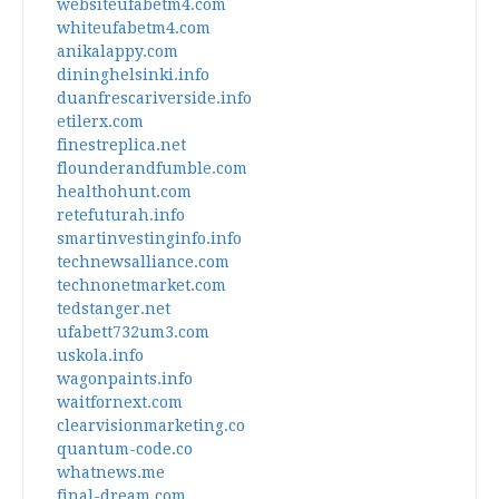
websiteufabetm4.com
whiteufabetm4.com
anikalappy.com
dininghelsinki.info
duanfrescariverside.info
etilerx.com
finestreplica.net
flounderandfumble.com
healthohunt.com
retefuturah.info
smartinvestinginfo.info
technewsalliance.com
technonetmarket.com
tedstanger.net
ufabett732um3.com
uskola.info
wagonpaints.info
waitfornext.com
clearvisionmarketing.co
quantum-code.co
whatnews.me
final-dream.com