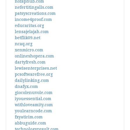
nofaphub.com
nefertitingalls.com
patsyscreations.com
income4proof.com
educaritas.org
lensajelajah.com
betflik09.net
ncaq.org
xenmicro.com
onlineshopera.com
dartyfresh.com
lewisenterprises.net
pcsoftwarefree.org
dailylinking.com
dnafyx.com
giocolenuvole.com
iyouessential.com
withloveamity.com
youlearncode.com
fxyatirim.com
abbuguide.com
technologyresult.com