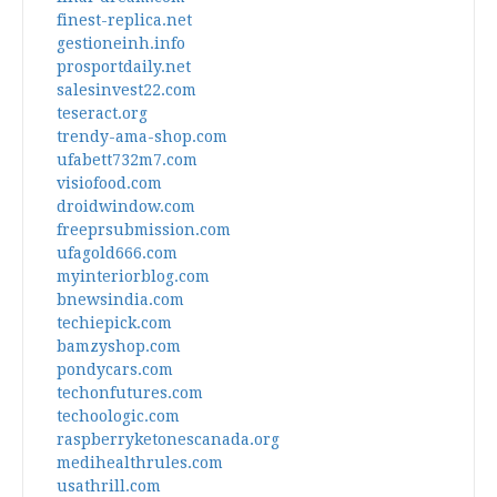
finest-replica.net
gestioneinh.info
prosportdaily.net
salesinvest22.com
teseract.org
trendy-ama-shop.com
ufabett732m7.com
visiofood.com
droidwindow.com
freeprsubmission.com
ufagold666.com
myinteriorblog.com
bnewsindia.com
techiepick.com
bamzyshop.com
pondycars.com
techonfutures.com
techoologic.com
raspberryketonescanada.org
medihealthrules.com
usathrill.com