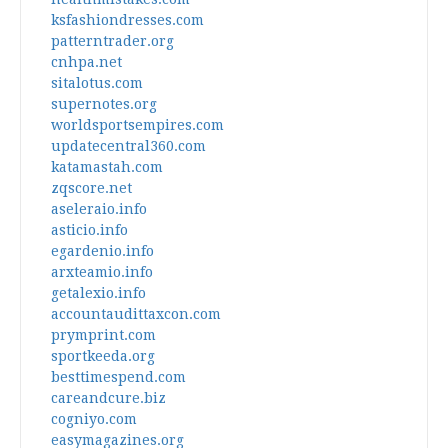
ksfashiondresses.com
patterntrader.org
cnhpa.net
sitalotus.com
supernotes.org
worldsportsempires.com
updatecentral360.com
katamastah.com
zqscore.net
aseleraio.info
asticio.info
egardenio.info
arxteamio.info
getalexio.info
accountaudittaxcon.com
prymprint.com
sportkeeda.org
besttimespend.com
careandcure.biz
cogniyo.com
easymagazines.org