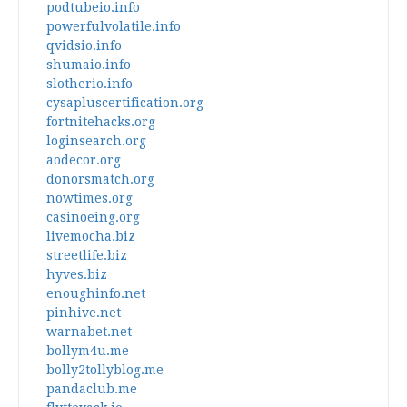
podtubeio.info
powerfulvolatile.info
qvidsio.info
shumaio.info
slotherio.info
cysapluscertification.org
fortnitehacks.org
loginsearch.org
aodecor.org
donorsmatch.org
nowtimes.org
casinoeing.org
livemocha.biz
streetlife.biz
hyves.biz
enoughinfo.net
pinhive.net
warnabet.net
bollym4u.me
bolly2tollyblog.me
pandaclub.me