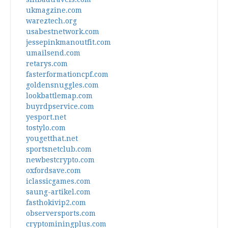
ukmagzine.com
wareztech.org
usabestnetwork.com
jessepinkmanoutfit.com
umailsend.com
retarys.com
fasterformationcpf.com
goldensnuggles.com
lookbattlemap.com
buyrdpservice.com
yesport.net
tostylo.com
yougetthat.net
sportsnetclub.com
newbestcrypto.com
oxfordsave.com
iclassicgames.com
saung-artikel.com
fasthokivip2.com
observersports.com
cryptominingplus.com