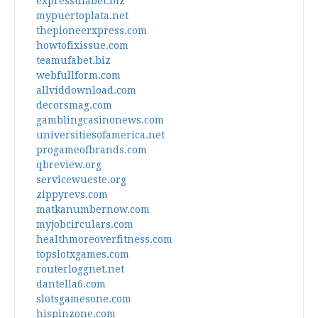
expressufabet.biz
mypuertoplata.net
thepioneerxpress.com
howtofixissue.com
teamufabet.biz
webfullform.com
allviddownload.com
decorsmag.com
gamblingcasinonews.com
universitiesofamerica.net
progameofbrands.com
qbreview.org
servicewueste.org
zippyrevs.com
matkanumbernow.com
myjobcirculars.com
healthmoreoverfitness.com
topslotxgames.com
routerloggnet.net
dantella6.com
slotsgamesone.com
hispinzone.com