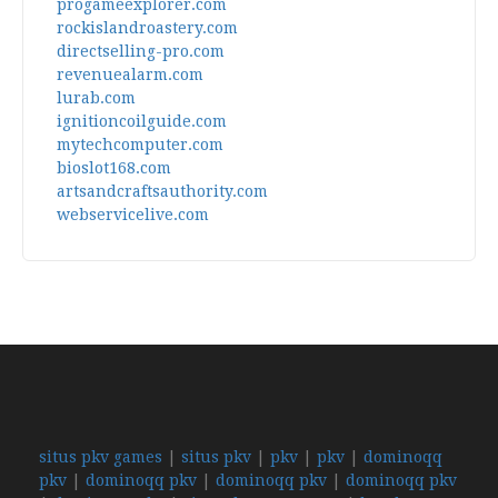
progameexplorer.com
rockislandroastery.com
directselling-pro.com
revenuealarm.com
lurab.com
ignitioncoilguide.com
mytechcomputer.com
bioslot168.com
artsandcraftsauthority.com
webservicelive.com
situs pkv games
|
situs pkv
|
pkv
|
pkv
|
dominoqq
pkv
|
dominoqq pkv
|
dominoqq pkv
|
dominoqq pkv