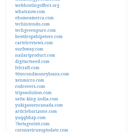
webhostingoffers.org
whatszow.com
ehomeamerca.com
techintendo.com
techgreenpure.com
bestdropshipstore.com
cartelreviews.com
surfsway.com
nailartproduct.com
digitactseed.com
lvlcraft.com
90secondmoneyloans.com
xenmicro.com
rodrovers.com
tripssolution.com
satta-king-india.com
yukigassencanada.com
articlehorizone.com
yuqqbbzp.com
7betagents6.com
coronavirusuptodate.com