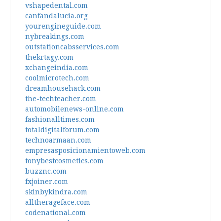
vshapedental.com
canfandalucia.org
yourengineguide.com
nybreakings.com
outstationcabsservices.com
thekrtagy.com
xchangeindia.com
coolmicrotech.com
dreamhousehack.com
the-techteacher.com
automobilenews-online.com
fashionalltimes.com
totaldigitalforum.com
technoarmaan.com
empresasposicionamientoweb.com
tonybestcosmetics.com
buzznc.com
fxjoiner.com
skinbykindra.com
alltherageface.com
codenational.com