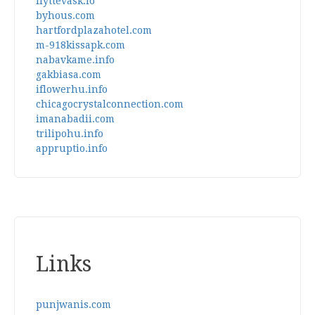
flyttevask.io
byhous.com
hartfordplazahotel.com
m-918kissapk.com
nabavkame.info
gakbiasa.com
iflowerhu.info
chicagocrystalconnection.com
imanabadii.com
trilipohu.info
appruptio.info
Links
punjwanis.com