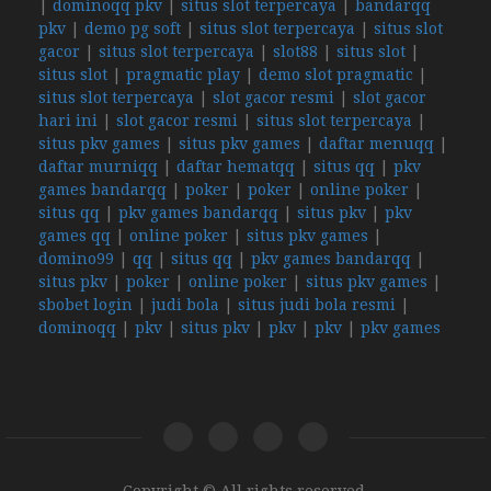
|
dominoqq pkv
|
situs slot terpercaya
|
bandarqq
pkv
|
demo pg soft
|
situs slot terpercaya
|
situs slot
gacor
|
situs slot terpercaya
|
slot88
|
situs slot
|
situs slot
|
pragmatic play
|
demo slot pragmatic
|
situs slot terpercaya
|
slot gacor resmi
|
slot gacor
hari ini
|
slot gacor resmi
|
situs slot terpercaya
|
situs pkv games
|
situs pkv games
|
daftar menuqq
|
daftar murniqq
|
daftar hematqq
|
situs qq
|
pkv
games bandarqq
|
poker
|
poker
|
online poker
|
situs qq
|
pkv games bandarqq
|
situs pkv
|
pkv
games qq
|
online poker
|
situs pkv games
|
domino99
|
qq
|
situs qq
|
pkv games bandarqq
|
situs pkv
|
poker
|
online poker
|
situs pkv games
|
sbobet login
|
judi bola
|
situs judi bola resmi
|
dominoqq
|
pkv
|
situs pkv
|
pkv
|
pkv
|
pkv games