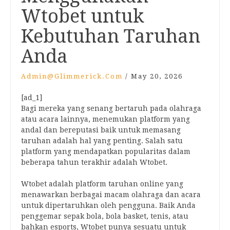
Wtobet untuk
Kebutuhan Taruhan
Anda
Admin@glimmerick.com
/
May 20, 2026
[ad_1]
Bagi mereka yang senang bertaruh pada olahraga
atau acara lainnya, menemukan platform yang
andal dan bereputasi baik untuk memasang
taruhan adalah hal yang penting. Salah satu
platform yang mendapatkan popularitas dalam
beberapa tahun terakhir adalah Wtobet.
Wtobet adalah platform taruhan online yang
menawarkan berbagai macam olahraga dan acara
untuk dipertaruhkan oleh pengguna. Baik Anda
penggemar sepak bola, bola basket, tenis, atau
bahkan esports, Wtobet punya sesuatu untuk