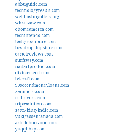
abbuguide.com
technologyresult.com
webhostingoffers.org
whatszow.com
ehomeamerca.com
techintendo.com
techgreenpure.com
bestdropshipstore.com
cartelreviews.com
surfsway.com
nailartproduct.com
digitactseed.com
lvlcraft.com
90secondmoneyloans.com
xenmicro.com
rodrovers.com
tripssolution.com
satta-king-india.com
yukigassencanada.com
articlehorizone.com
yuqqbbzp.com