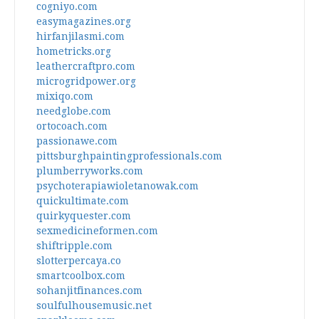
cogniyo.com
easymagazines.org
hirfanjilasmi.com
hometricks.org
leathercraftpro.com
microgridpower.org
mixiqo.com
needglobe.com
ortocoach.com
passionawe.com
pittsburghpaintingprofessionals.com
plumberryworks.com
psychoterapiawioletanowak.com
quickultimate.com
quirkyquester.com
sexmedicineformen.com
shiftripple.com
slotterpercaya.co
smartcoolbox.com
sohanjitfinances.com
soulfulhousemusic.net