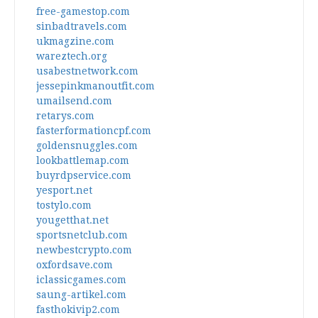
free-gamestop.com
sinbadtravels.com
ukmagzine.com
wareztech.org
usabestnetwork.com
jessepinkmanoutfit.com
umailsend.com
retarys.com
fasterformationcpf.com
goldensnuggles.com
lookbattlemap.com
buyrdpservice.com
yesport.net
tostylo.com
yougetthat.net
sportsnetclub.com
newbestcrypto.com
oxfordsave.com
iclassicgames.com
saung-artikel.com
fasthokivip2.com