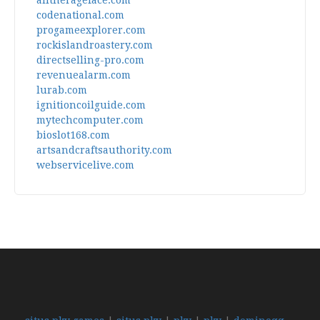
alltherageface.com
codenational.com
progameexplorer.com
rockislandroastery.com
directselling-pro.com
revenuealarm.com
lurab.com
ignitioncoilguide.com
mytechcomputer.com
bioslot168.com
artsandcraftsauthority.com
webservicelive.com