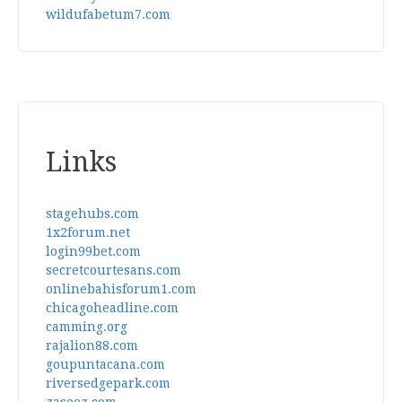
wildufabetum7.com
Links
stagehubs.com
1x2forum.net
login99bet.com
secretcourtesans.com
onlinebahisforum1.com
chicagoheadline.com
camming.org
rajalion88.com
goupuntacana.com
riversedgepark.com