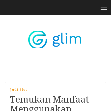
Judi Slot
Temukan Manfaat
Menggunakan