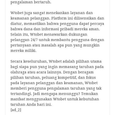
pengalaman bertaruh.
Wtobet juga sangat menekankan layanan dan
keamanan pelanggan. Platform ini dilisensikan dan
diatur, memastikan bahwa pengguna dapat percaya
bahwa dana dan informasi pribadi mereka aman.
Selain itu, Wtobet menawarkan dukungan
pelanggan 24/7 untuk membantu pengguna dengan
pertanyaan atau masalah apa pun yang mungkin
mereka miliki.
Secara keseluruhan, Wtobet adalah pilihan utama
bagi siapa pun yang ingin memasang taruhan pada
olahraga atau acara lainnya. Dengan beragam
pilihan taruhan, peluang kompetitif, dan fokus
pada layanan pelanggan dan keamanan, Wtobet
memberi pengguna pengalaman taruhan yang tak
tertandingi. Jadi mengapa menunggu? Temukan
manfaat menggunakan Wtobet untuk kebutuhan
taruhan Anda hari ini.
[ad_2]