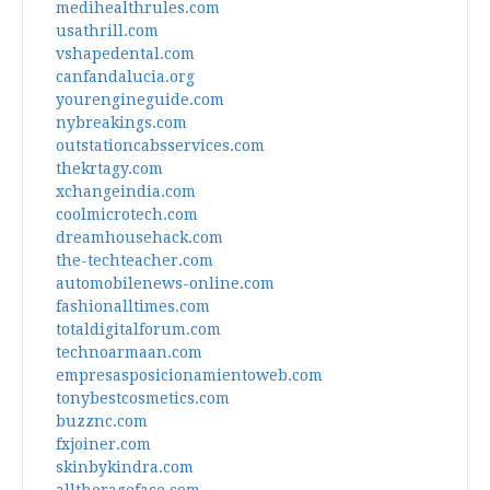
medihealthrules.com
usathrill.com
vshapedental.com
canfandalucia.org
yourengineguide.com
nybreakings.com
outstationcabsservices.com
thekrtagy.com
xchangeindia.com
coolmicrotech.com
dreamhousehack.com
the-techteacher.com
automobilenews-online.com
fashionalltimes.com
totaldigitalforum.com
technoarmaan.com
empresasposicionamientoweb.com
tonybestcosmetics.com
buzznc.com
fxjoiner.com
skinbykindra.com