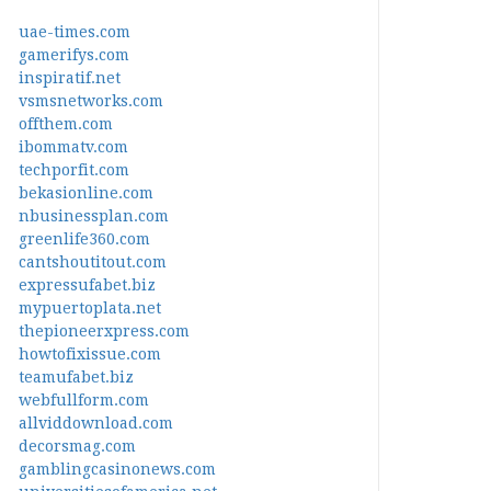
uae-times.com
gamerifys.com
inspiratif.net
vsmsnetworks.com
offthem.com
ibommatv.com
techporfit.com
bekasionline.com
nbusinessplan.com
greenlife360.com
cantshoutitout.com
expressufabet.biz
mypuertoplata.net
thepioneerxpress.com
howtofixissue.com
teamufabet.biz
webfullform.com
allviddownload.com
decorsmag.com
gamblingcasinonews.com