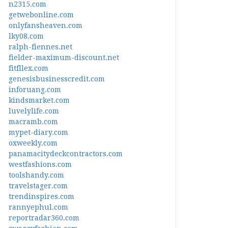
n2315.com
getwebonline.com
onlyfansheaven.com
lky08.com
ralph-fiennes.net
fielder-maximum-discount.net
fitfllex.com
genesisbusinesscredit.com
inforuang.com
kindsmarket.com
luvelylife.com
macramb.com
mypet-diary.com
oxweekly.com
panamacitydeckcontractors.com
westfashions.com
toolshandy.com
travelstager.com
trendinspires.com
rannyephul.com
reportradar360.com