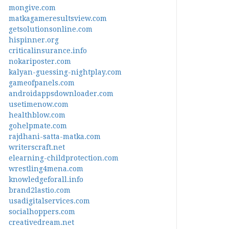
mongive.com
matkagameresultsview.com
getsolutionsonline.com
hispinner.org
criticalinsurance.info
nokariposter.com
kalyan-guessing-nightplay.com
gameofpanels.com
androidappsdownloader.com
usetimenow.com
healthblow.com
gohelpmate.com
rajdhani-satta-matka.com
writerscraft.net
elearning-childprotection.com
wrestling4mena.com
knowledgeforall.info
brand2lastio.com
usadigitalservices.com
socialhoppers.com
creativedream.net