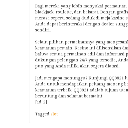
Bagi mereka yang lebih menyukai permainan
blackjack, roulette, dan bakarat. Dengan gra
merasa seperti sedang duduk di meja kasino
Anda dapat berinteraksi dengan dealer sun
sendiri.
Selain pilihan permainannya yang mengesan
keamanan pemain. Kasino ini dilisensikan dan
bahwa semua permainan adil dan informasi p
dukungan pelanggan 24/7 yang tersedia, And
pun yang Anda miliki akan segera diatasi.
Jadi mengapa menunggu? Kunjungi QQ8821 har
Anda untuk mendapatkan peluang menang bes
keamanan terbaik, QQ8821 adalah tujuan uta
beruntung dan selamat bermain!
[ad_2]
Tagged
slot