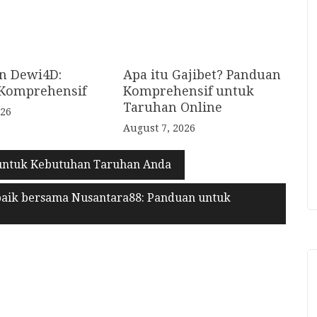
an Dewi4D:
Apa itu Gajibet? Panduan
Komprehensif
Komprehensif untuk
Taruhan Online
026
August 7, 2026
ntuk Kebutuhan Taruhan Anda
aik bersama Nusantara88: Panduan untuk