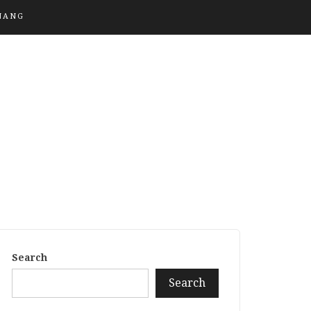
NANG
Search
Search