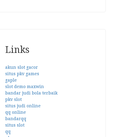
Links
akun slot gacor
situs pkv games
gaple
slot demo maxwin
bandar judi bola terbaik
pkv slot
situs judi online
qq online
bandarqq
situs slot
qq